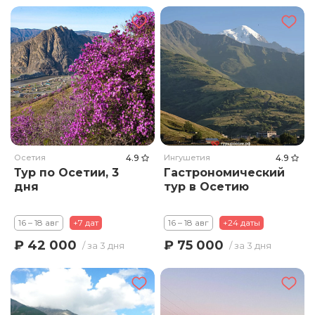
Осетия
4.9
Ингушетия
4.9
Тур по Осетии, 3
Гастрономический
дня
тур в Осетию
16 – 18 авг
+7 дат
16 – 18 авг
+24 даты
₽ 42 000
₽ 75 000
/ за 3 дня
/ за 3 дня