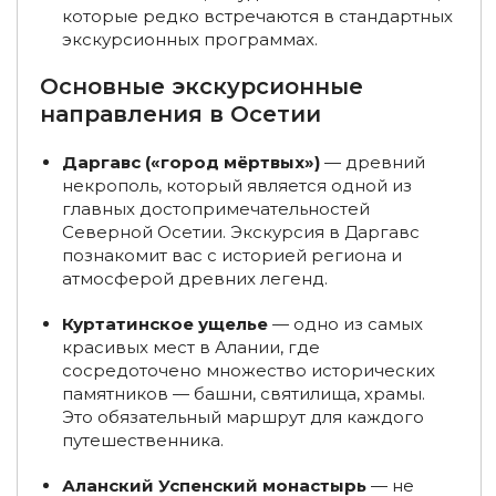
которые редко встречаются в стандартных
Туры на 6 дней по России
Туры на 5 дней по России
экскурсионных программах.
Туры на 9 дней по России
Туры на 8 дней по России
Основные экскурсионные
направления в Осетии
Экскурсии на Чукотку
Туры в ноябре по России
Даргавс («город мёртвых»)
— древний
Туры в октябре по России
Туры из Казани
некрополь, который является одной из
главных достопримечательностей
Туры из Рязани
Экскурсионные туры из Москвы
Северной Осетии. Экскурсия в Даргавс
Экскурсии на Курильские острова
познакомит вас с историей региона и
атмосферой древних легенд.
Туры в декабре по России
Туры по России из Москвы
Куртатинское ущелье
— одно из самых
Туры по России из Санкт-Петербурга
красивых мест в Алании, где
сосредоточено множество исторических
Туры из Екатеринбурга
Туры из Владимира
памятников — башни, святилища, храмы.
Это обязательный маршрут для каждого
Экскурсии на Байкал
Экскурсии в Якутске
путешественника.
Экскурсии на Ямал
Аланский Успенский монастырь
— не