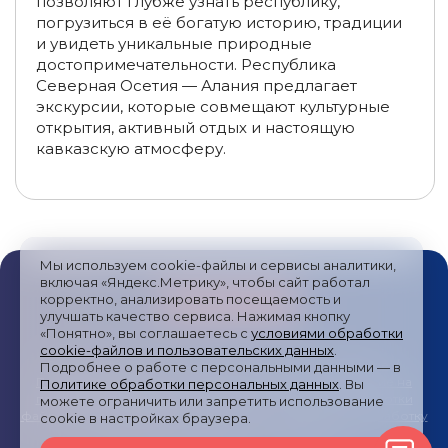
позволяют глубже узнать республику,
Экскурсионные туры на Байкал из Иркутска на 3 дня
погрузиться в её богатую историю, традиции
и увидеть уникальные природные
Экскурсионные туры на Байкал из Иркутска летом
достопримечательности. Республика
Северная Осетия — Алания предлагает
Туры на Байкал из Санкт-Петербурга
экскурсии, которые совмещают культурные
открытия, активный отдых и настоящую
Туры на Байкал из Самары
Туры на Байкал из Москвы
кавказскую атмосферу.
Туры на Байкал из Пензы
Туры на Байкал из Хабаровска
Туры на Байкал из Красноярска
Мы используем cookie-файлы и сервисы аналитики,
включая «Яндекс.Метрику», чтобы сайт работал
Групповые туры с экскурсиями на Байкал
корректно, анализировать посещаемость и
улучшать качество сервиса. Нажимая кнопку
Туры на Байкал из Волгограда
«Понятно», вы соглашаетесь с
условиями обработки
cookie-файлов и пользовательских данных
.
Публичная оферта
/
Пользовательское соглашение
/
Подробнее о работе с персональными данными — в
Туры на Байкал из Барнаула
Политика обработки персональных данных
/
Согласие на
Политике обработки персональных данных
. Вы
получение рекламных сообщений
/
Политика обработки
можете ограничить или запретить использование
Туры на Байкал из Кирова
файлов cookies и метрических систем
/
Согласие на обработку
cookie в настройках браузера.
персональных данных
/
Карта сайта