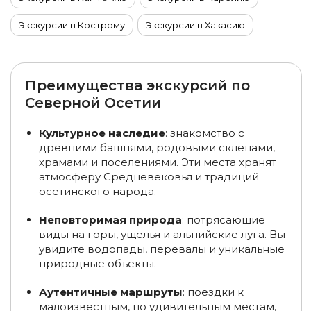
Экскурсии в Кострому
Экскурсии в Хакасию
Экскурсии в Якутию
Экскурсии на Алтай
Экскурсии на Камчатку
Преимущества экскурсий по
Северной Осетии
Экскурсии на Плато Путорана
Экскурсии на Сахалин
Культурное наследие
: знакомство с
Экскурсии по Золотому кольцу
Экскурсии на Урал
древними башнями, родовыми склепами,
храмами и поселениями. Эти места хранят
Туры на 7 дней по России
Туры на 10 дней по России
атмосферу Средневековья и традиций
осетинского народа.
Туры на 11 дней по России
Туры на 12 дней по России
Неповторимая природа
: потрясающие
Туры на 13 дней по России
Туры на 14 дней по России
виды на горы, ущелья и альпийские луга. Вы
Туры на 15 дней по России
Экскурсии в Сибирь
увидите водопады, перевалы и уникальные
природные объекты.
Экскурсии в Москву и Московскую область
Аутентичные маршруты
: поездки к
Экскурсии в Арктику
Туры на 4 дня по России
малоизвестным, но удивительным местам,