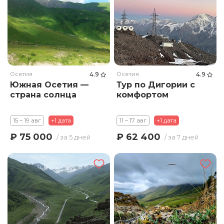
Осетия
4.9
Осетия
4.9
Южная Осетия —
Тур по Дигории с
страна солнца
комфортом
15 – 19 авг
+1 дата
11 – 17 авг
+1 дата
₽ 75 000
₽ 62 400
/ за 5 дней
/ за 7 дней