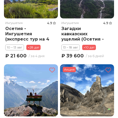
Ингушетия
4.9
Ингушетия
4.9
Осетия -
Загадки
Ингушетия
кавказских
(экспресс тур на 4
ущелий (Осетия -
дня / 3 ночи)
Ингушетия) - 6
10 – 13 авг
+28 дат
13 – 18 авг
+10 дат
дней / 5 ночей
₽ 21 600
₽ 39 600
/ за 4 дня
/ за 6 дней
Акция