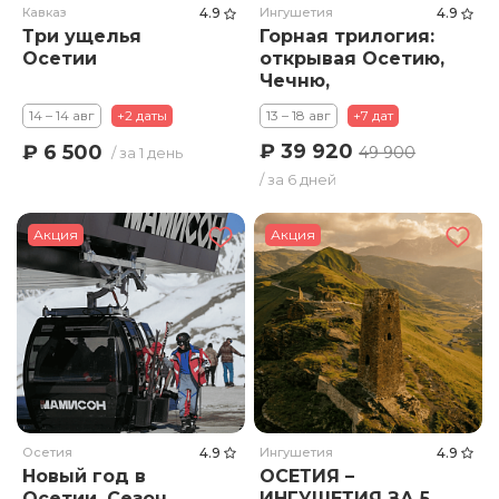
Кавказ
4.9
Ингушетия
4.9
Три ущелья
Горная трилогия:
Осетии
открывая Осетию,
Чечню,
Ингушетию.
14 – 14 авг
+2 даты
13 – 18 авг
+7 дат
₽ 39 920
₽ 6 500
49 900
/ за 1 день
/ за 6 дней
Акция
Акция
Осетия
4.9
Ингушетия
4.9
Новый год в
ОСЕТИЯ –
Осетии. Сезон
ИНГУШЕТИЯ ЗА 5