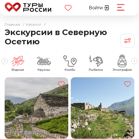
Войти
Главная
/
Каталог
/
Экскурсии в Северную
Осетию
ия
Водные
Круизы
Комбо
Рыбалка
Этнография