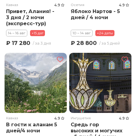
Кавказ
4.9
Осетия
4.9
Привет, Алания! -
Яблоко Нартов - 5
3 дня / 2 ночи
дней / 4 ночи
(экспресс-тур)
14 – 16 авг
+15 дат
10 – 14 авг
+24 даты
₽ 17 280
₽ 28 800
/ за 3 дня
/ за 5 дней
Кавказ
4.9
Ингушетия
4.9
В гости к аланам 5
Средь гор
дней/4 ночи
высоких и могучих