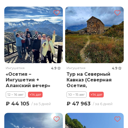
Ингушетия
4.9
Ингушетия
4.9
«Осетия –
Тур на Северный
Ингушетия +
Кавказ (Северная
Аланский вечер»
Осетия,
Ингушетия,
12 – 16 авг
+14 дат
10 – 15 авг
+14 дат
Кабардино
Балкария и
₽ 44 105
₽ 47 963
/ за 5 дней
/ за 6 дней
Аланский вечер)
«Объятия
Кавказа»