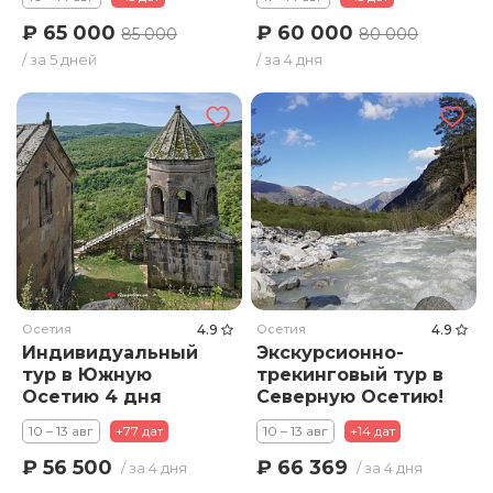
НАСЛЕДИЯ
НАСЛЕДИЯ
₽ 65 000
₽ 60 000
85 000
80 000
/ за 5 дней
/ за 4 дня
Осетия
4.9
Осетия
4.9
Индивидуальный
Экскурсионно-
тур в Южную
трекинговый тур в
Осетию 4 дня
Северную Осетию!
10 – 13 авг
+77 дат
10 – 13 авг
+14 дат
₽ 56 500
₽ 66 369
/ за 4 дня
/ за 4 дня