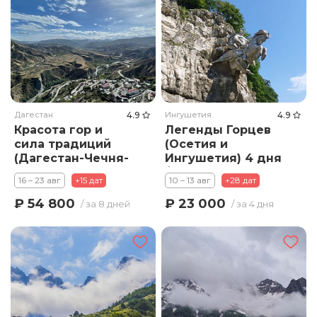
Дагестан
4.9
Ингушетия
4.9
Красота гор и
Легенды Горцев
сила традиций
(Осетия и
(Дагестан-Чечня-
Ингушетия) 4 дня
Ингушетия-
/ 3 ночи
16 – 23 авг
+15 дат
10 – 13 авг
+28 дат
Осетия) заезды
по воскресеньям
₽ 54 800
₽ 23 000
/ за 8 дней
/ за 4 дня