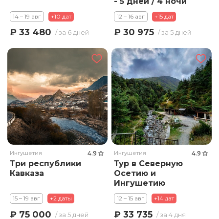
- 5 дней / 4 ночи
14 – 19 авг
+10 дат
12 – 16 авг
+15 дат
₽ 33 480
₽ 30 975
/ за 6 дней
/ за 5 дней
Ингушетия
4.9
Ингушетия
4.9
Три республики
Тур в Северную
Кавказа
Осетию и
Ингушетию
«Магия горных
15 – 19 авг
+2 даты
12 – 15 авг
+14 дат
троп»
₽ 75 000
₽ 33 735
/ за 5 дней
/ за 4 дня