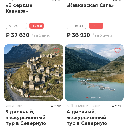
«В сердце
«Кавказская Сага»
Кавказа»
16 – 20 авг
+13 дат
12 – 16 авг
+14 дат
₽ 37 830
₽ 38 930
/ за 5 дней
/ за 5 дней
Ингушетия
4.9
Кабардино-Балкария
4.9
5 дневный,
4 дневный,
экскурсионный
экскурсионный
тур в Северную
тур в Северную