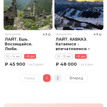
Ингушетия
4.9
Ингушетия
4.9
ЛАЙТ. Ешь.
ЛАЙТ. КАВКАЗ.
Восхищайся.
Катаемся -
Люби.
впечатляемся –
Путешествие по
объедаемся!
10 – 14 авг
+19 дат
10 – 13 авг
+19 дат
Кавказу.
₽ 45 900
₽ 48 000
/ за 5 дней
/ за 4 дня
Назад
1
2
Вперед