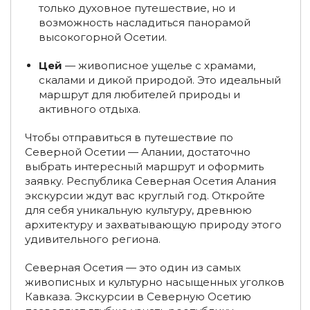
только духовное путешествие, но и
Экскурсии на Кольский полуостров
возможность насладиться панорамой
высокогорной Осетии.
Экскурсии в Мурманске и области
Цей
— живописное ущелье с храмами,
Туры с экскурсиями в Мурманск и область зимой
скалами и дикой природой. Это идеальный
маршрут для любителей природы и
Туры с экскурсиями в Мурманск и область летом
активного отдыха.
Туры с экскурсиями в Мурманск и область в декабре
Чтобы отправиться в путешествие по
Северной Осетии — Алании, достаточно
Туры с экскурсиями в Мурманск и область в январе
выбрать интересный маршрут и оформить
Туры с экскурсиями в Мурманск и область в феврале
заявку. Республика Северная Осетия Алания
экскурсии ждут вас круглый год. Откройте
Туры с экскурсиями в Мурманск и область в марте
для себя уникальную культуру, древнюю
архитектуру и захватывающую природу этого
Туры с экскурсиями в Мурманск и область в июне
удивительного региона.
Экскурсии в Териберку
Северная Осетия — это один из самых
живописных и культурно насыщенных уголков
Экскурсионные туры на Байкал из Иркутска
Кавказа. Экскурсии в Северную Осетию