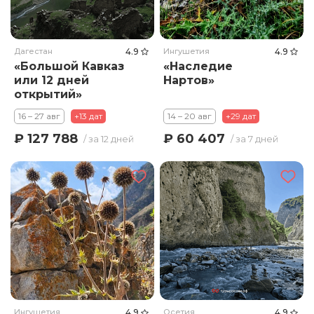
Дагестан
4.9
Ингушетия
4.9
«Большой Кавказ
«Наследие
или 12 дней
Нартов»
открытий»
16 – 27 авг
+13 дат
14 – 20 авг
+29 дат
₽ 127 788
₽ 60 407
/ за 12 дней
/ за 7 дней
Ингушетия
4.9
Осетия
4.9