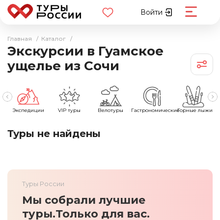
Войти
Главная
/
Каталог
/
Экскурсии в Гуамское
ущелье из Сочи
Экспедиции
VIP туры
Велотуры
Гастрономические
Горные лыжи
Туры не найдены
Туры России
Мы собрали лучшие
туры.
Только для вас.