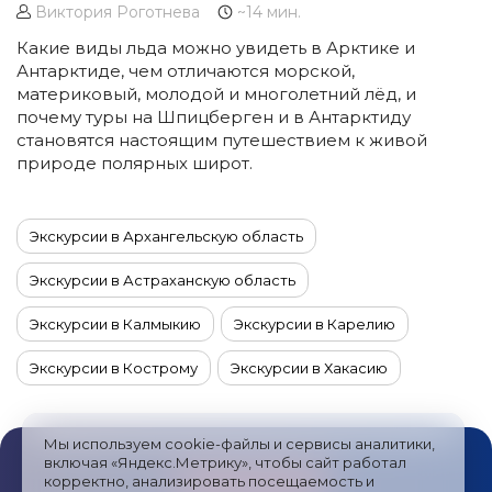
Виктория Роготнева
~14 мин.
Какие виды льда можно увидеть в Арктике и
Антарктиде, чем отличаются морской,
материковый, молодой и многолетний лёд, и
почему туры на Шпицберген и в Антарктиду
становятся настоящим путешествием к живой
природе полярных широт.
Экскурсии в Архангельскую область
Экскурсии в Астраханскую область
Экскурсии в Калмыкию
Экскурсии в Карелию
Экскурсии в Кострому
Экскурсии в Хакасию
Экскурсии в Якутию
Экскурсии на Алтай
Мы используем cookie-файлы и сервисы аналитики,
Экскурсии на Камчатку
включая «Яндекс.Метрику», чтобы сайт работал
корректно, анализировать посещаемость и