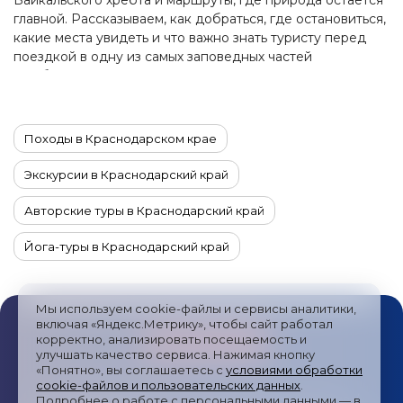
Байкальского хребта и маршруты, где природа остаётся
главной. Рассказываем, как добраться, где остановиться,
какие места увидеть и что важно знать туристу перед
поездкой в одну из самых заповедных частей
Прибайкалья.
Походы в Краснодарском крае
Экскурсии в Краснодарский край
Авторские туры в Краснодарский край
Йога-туры в Краснодарский край
Автотуры в Краснодарский край
Мы используем cookie-файлы и сервисы аналитики,
Гастрономические туры в Краснодарский край
включая «Яндекс.Метрику», чтобы сайт работал
корректно, анализировать посещаемость и
улучшать качество сервиса. Нажимая кнопку
Комбинированные туры в Краснодарский край
«Понятно», вы соглашаетесь с
условиями обработки
cookie-файлов и пользовательских данных
.
Новогодние туры в Краснодарский край
Публичная оферта
/
Пользовательское соглашение
/
Подробнее о работе с персональными данными — в