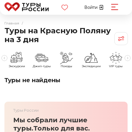
Войти
Главная
/
Туры на Красную Поляну
на 3 дня
е
Экскурсии
Джип-туры
Походы
Экспедиции
VIP туры
Туры не найдены
Туры России
Мы собрали лучшие
туры.
Только для вас.