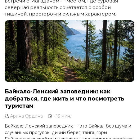
встречи с Магаданом — местом, где суровая
северная реальность сочетается с особой
тишиной, простором и сильным характером.
Байкало-Ленский заповедник: как
добраться, где жить и что посмотреть
туристам
Арина Ордина
~13 мин.
Байкало-Ленский заповедник — это Байкал без шума и
случайных прогулок: дикий берег, тайга, горы