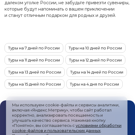
далеком уголке России, не забудьте привезти сувениры,
которые будут напоминать о вашем приключении
и станут отличным подарком для родных и друзей.
Туры на 7 дней по России
Туры на 10 дней по России
Туры на 11 дней по России
Туры на 12 дней по России
Туры на 13 дней по России
Туры на 14 дней по России
Туры на 15 дней по России
Туры на 4 дня по России
Туры на 6 дней по России
Туры на 5 дней по России
Мы используем cookie-файлы и сервисы аналитики,
Туры на 9 дней по России
Туры на 8 дней по России
включая «Яндекс.Метрику», чтобы сайт работал
корректно, анализировать посещаемость и
улучшать качество сервиса. Нажимая кнопку
Туры в ноябре по России
Туры в октябре по России
«Понятно», вы соглашаетесь с
условиями обработки
cookie-файлов и пользовательских данных
.
Туры из Рязани
Туры в декабре по России
Публичная оферта
/
Пользовательское соглашение
/