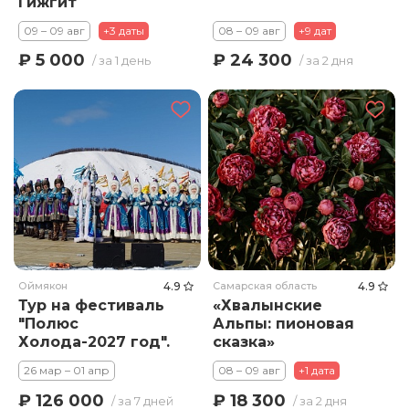
Гижгит
09 – 09 авг
+3 даты
08 – 09 авг
+9 дат
₽ 5 000
₽ 24 300
/ за 1 день
/ за 2 дня
Оймякон
4.9
Самарская область
4.9
Тур на фестиваль
«Хвалынские
"Полюс
Альпы: пионовая
Холода-2027 год".
сказка»
26 мар – 01 апр
08 – 09 авг
+1 дата
₽ 126 000
₽ 18 300
/ за 7 дней
/ за 2 дня