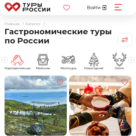
Войти
Главная
/
Каталог
/
Гастрономические туры
по России
ы
Корпоративные
Майские
Мототуры
Новогодние
Охота