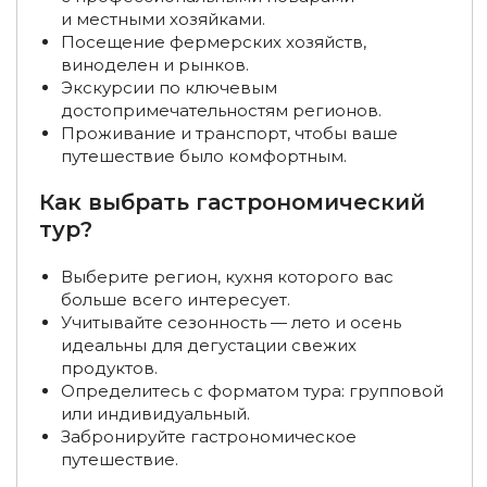
Туры в Краснодар из Самары
Винные туры в России
и местными хозяйками.
Посещение фермерских хозяйств,
Туры в Калмыкию, Элисту из Воронежа
виноделен и рынков.
Экскурсии по ключевым
Туры в Калмыкию, Элисту из Перми
достопримечательностям регионов.
Проживание и транспорт, чтобы ваше
Туры в Калмыкию, Элисту из Саратова
путешествие было комфортным.
Туры на Алтай для пенсионеров
Как выбрать гастрономический
тур?
Туры на Алтай на 3-6 дней
Туры на Алтай на 1-5 дней
Выберите регион, кухня которого вас
Туры для пенсионеров по России
больше всего интересует.
Гастрономические туры в Карелию
Учитывайте сезонность — лето и осень
идеальны для дегустации свежих
Туры в Карелию для пенсионеров
продуктов.
Определитесь с форматом тура: групповой
Недорогие туры в Карелию
Туры в Карелию летом
или индивидуальный.
Забронируйте гастрономическое
Туры в Карелию в марте
Туры в Карелию в июне
путешествие.