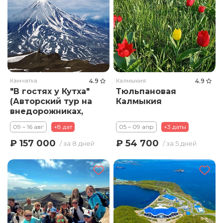
Камчатка
4.9
Калмыкия
4.9
"В гостях у Кутха"
Тюльпановая
(Авторский тур на
Калмыкия
внедорожниках,
без палаток и
09 – 16 авг
+8 дат
05 – 09 апр
+3 даты
восхождений)
₽ 157 000
₽ 54 700
/ за 8 дней
/ за 5 дней