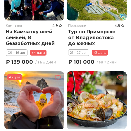
Камчатка
4.9
Приморье
4.9
На Камчатку всей
Тур по Приморью:
семьей, 8
от Владивостока
беззаботных дней
до южных
приключений и
островов
09 – 16 авг
+4 даты
21 – 27 авг
+3 даты
эмоций
₽ 139 000
₽ 101 000
/ за 8 дней
/ за 7 дней
Акция