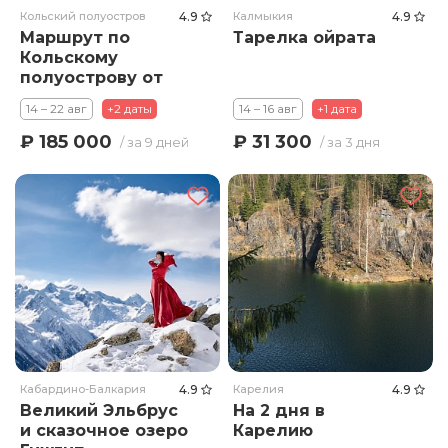
Кольский полуостров
4.9
Калмыкия
4.9
Маршрут по
Тарелка ойрата
Кольскому
полуострову от
Белого до
14 – 22 авг
+2 даты
14 – 16 авг
+1 дата
Баренцева моря.
₽ 185 000
₽ 31 300
/ за 9 дней
/ за 3 дня
Кабардино-Балкария
4.9
Карелия
4.9
Великий Эльбрус
На 2 дня в
и сказочное озеро
Карелию