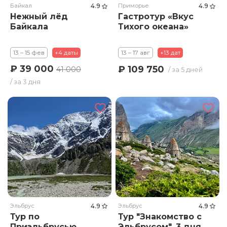
Байкал
4.9
Приморье
4.9
Нежный лёд
Гастротур «Вкус
Байкала
Тихого океана»
13 – 15 фев
+4 даты
13 – 17 авг
+13 дат
₽ 39 000
₽ 109 750
41 000
/ за 5 дней
/ за 3 дня
Эльбрус
4.9
Эльбрус
4.9
Тур по
Тур "Знакомство с
Приэльбрусью.
Эльбрусом". 3 дня