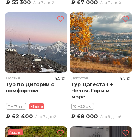
₽ 55 300
₽ 67 000
/ за 7 дней
/ за 7 дней
Осетия
4.9
Дагестан
4.9
Тур по Дигории с
Тур Дагестан +
комфортом
Чечня. Горы и
море
11 – 17 авг
+1 дата
18 – 26 окт
₽ 62 400
₽ 68 000
/ за 7 дней
/ за 9 дней
Акция