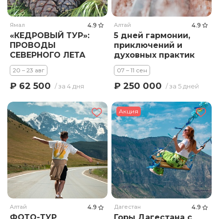
Ямал
4.9
Алтай
4.9
«КЕДРОВЫЙ ТУР»:
5 дней гармонии,
ПРОВОДЫ
приключений и
СЕВЕРНОГО ЛЕТА
духовных практик
20 – 23 авг
07 – 11 сен
₽ 62 500
₽ 250 000
/ за 4 дня
/ за 5 дней
Акция
Алтай
4.9
Дагестан
4.9
ФОТО-ТУР
Горы Дагестана с