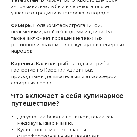
эчпочмаки, кыстыбый и чак-чак, а также
Туры из Кирова
Туры на Алтай из Москвы
узнаете о традициях татарского народа.
Туры на Алтай из Санкт-Петербурга
Сибирь.
Полакомьтесь строганиной,
пельменями, ухой и блюдами из дичи. Тур
Винные туры в Краснодарский край
также включает посещение таежных
Туры в Краснодарский край в марте
регионов и знакомство с культурой северных
народов.
Туры в Краснодарский край в июне
Карелия.
Калитки, рыба, ягоды и грибы —
Туры в Краснодарский край из Нижнего Новгорода
гастротур по Карелии удивит вас
природными деликатесами и атмосферой
Туры по России из Перми
северных лесов.
Туры по России из Саратова
Что включает в себя кулинарное
путешествие?
Туры по России из Архангельска
Туры из Липецка
Дегустации блюд и напитков, таких как
Туры из Воронежа
Туры в Краснодар
медовуха, квас и вино.
Кулинарные мастер-классы
Туры в Краснодар из Москвы
с профессиональными поварами