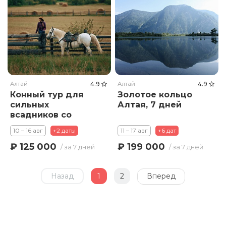
Алтай
4.9
Алтай
4.9
Конный тур для
Золотое кольцо
сильных
Алтая, 7 дней
всадников со
съемками к
10 – 16 авг
+2 даты
11 – 17 авг
+6 дат
Мультинским
озерам
₽ 125 000
₽ 199 000
/ за 7 дней
/ за 7 дней
Назад
1
2
Вперед