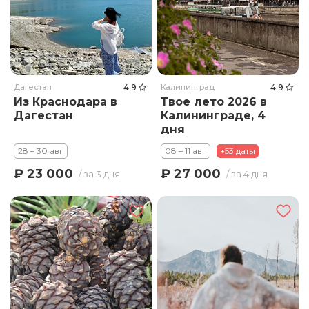
Дагестан
4.9
Калининград
4.9
Из Краснодара в
Твое лето 2026 в
Дагестан
Калининграде, 4
дня
28 – 30 авг
08 – 11 авг
+53 даты
₽ 23 000
₽ 27 000
/ за 3 дня
/ за 4 дня