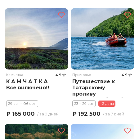
Камчатка
4.9
Приморье
4.9
К А М Ч А Т К А
Путешествие к
Все включено!!
Татарскому
проливу
Хабаровский Край
29 авг – 06 сен
23 – 29 авг
+2 даты
₽ 165 000
₽ 192 500
/ за 9 дней
/ за 7 дней