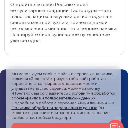
Туры в Карелию на июньские праздники
Откройте для себя Россию через
её кулинарные традиции. Гастротуры — это
Туры в Карелию в июле
Туры в Карелию в октябре
шанс насладиться вкусами регионов, узнать
секреты местной кухни и привезти домой
Туры в Карелию в сентябре
Туры в Карелию из Тулы
не только воспоминания, но и ценные навыки.
Планируйте своё кулинарное путешествие
Туры в Карелию из Вологды
уже сегодня!
Туры в Карелию из Саратова
Туры в Карелию из Рязани
Туры в Карелию из Краснодара
Мы используем cookie-файлы и сервисы аналитики,
включая «Яндекс.Метрику», чтобы сайт работал
Туры в Карелию из Пензы
корректно, анализировать посещаемость и
улучшать качество сервиса. Нажимая кнопку
«Понятно», вы соглашаетесь с
условиями обработки
Туры в Петрозаводск из Москвы
cookie-файлов и пользовательских данных
.
Публичная оферта
/
Пользовательское соглашение
/
Подробнее о работе с персональными данными — в
Туры в Сортавалу из Петрозаводска
Политика обработки персональных данных
/
Согласие на
Политике обработки персональных данных
. Вы
получение рекламных сообщений
/
Политика обработки
можете ограничить или запретить использование
Туры в Калининград на 1–3 дня
файлов cookies и метрических систем
/
Согласие на обработку
cookie в настройках браузера.
персональных данных
/
Карта сайта
Туры на Кавказ на 7–10 дней