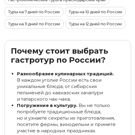
Туры на 7 дней по России
Туры на 10 дней по России
Туры на 11 дней по России
Туры на 12 дней по России
Туры на 13 дней по России
Туры на 14 дней по России
Туры на 15 дней по России
Почему стоит выбрать
гастротур по России?
Гастрономические туры в Териберке
Гастрономические туры на Байкал
Разнообразие кулинарных традиций.
В каждом уголке России есть свои
Гастрономический туры на Кольском полуострове
уникальные блюда, от сибирских
пельменей до кавказских хачапури
Гастрономические туры в Хакасии
и татарского чак-чака.
Погружение в культуру.
Вы не только
Туры на 4 дня по России
Туры на 6 дней по России
попробуете традиционные блюда,
но и узнаете секреты их приготовления,
Туры на 5 дней по России
Туры на 9 дней по России
посетите фермы, винодельни и примете
участие в народных праздниках.
Туры на 8 дней по России
Туры в ноябре по России