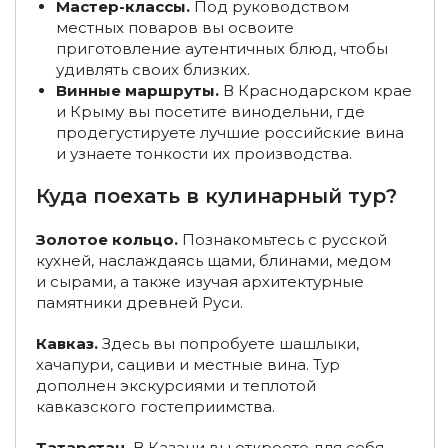
Мастер-классы.
Под руководством
местных поваров вы освоите
Туры в октябре по России
приготовление аутентичных блюд, чтобы
удивлять своих близких.
Гастрономические туры на Алтай
Винные маршруты.
В Краснодарском крае
и Крыму вы посетите винодельни, где
Гастрономические туры до 5 дней
Туры из Рязани
продегустируете лучшие российские вина
Гастрономические туры на Камчатку
и узнаете тонкости их производства.
Туры в декабре по России
Туры по России из Москвы
Куда поехать в кулинарный тур?
Туры по России из Санкт-Петербурга
Золотое кольцо.
Познакомьтесь с русской
кухней, наслаждаясь щами, блинами, медом
Туры из Екатеринбурга
Туры из Владимира
и сырами, а также изучая архитектурные
памятники древней Руси.
Туры на Байкал из Санкт-Петербурга
Кавказ.
Здесь вы попробуете шашлыки,
Туры на Байкал из Москвы
хачапури, сациви и местные вина. Тур
дополнен экскурсиями и теплотой
Туры на Байкал из Красноярска
кавказского гостеприимства.
Туры на Байкал на четверых
Туры из Иркутска
Татарстан.
В Казани вы откроете для себя