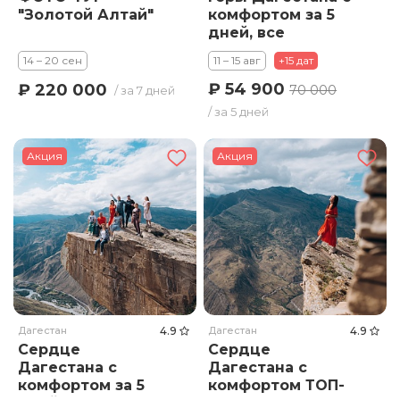
"Золотой Алтай"
комфортом за 5
дней, все
включено!
14 – 20 сен
11 – 15 авг
+15 дат
Нагорный
Дагестан +
₽ 54 900
₽ 220 000
70 000
/ за 7 дней
Дербент
/ за 5 дней
Акция
Акция
Дагестан
4.9
Дагестан
4.9
Сердце
Сердце
Дагестана с
Дагестана с
комфортом за 5
комфортом ТОП-