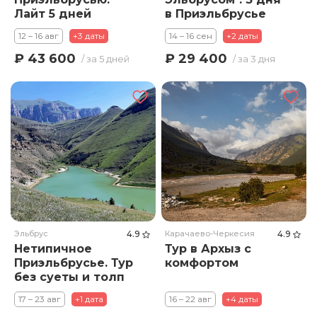
Лайт 5 дней
в Приэльбрусье
12 – 16 авг
+3 даты
14 – 16 сен
+2 даты
₽ 43 600
₽ 29 400
/ за 5 дней
/ за 3 дня
Эльбрус
4.9
Карачаево-Черкесия
4.9
Нетипичное
Тур в Архыз с
Приэльбрусье. Тур
комфортом
без суеты и толп
туристов
17 – 23 авг
+1 дата
16 – 22 авг
+4 даты