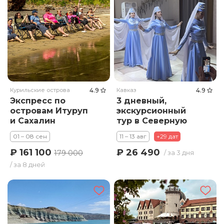
Курильские острова
4.9
Кавказ
4.9
Экспресс по
3 дневный,
островам Итуруп
экскурсионный
и Сахалин
тур в Северную
Осетию
01 – 08 сен
11 – 13 авг
+29 дат
«Аланский Вечер»
₽ 161 100
₽ 26 490
179 000
/ за 3 дня
/ за 8 дней