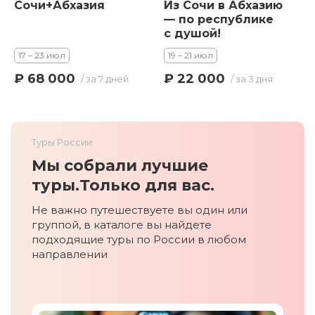
Сочи+Абхазия
Из Сочи в Абхазию
— по республике
с душой!
17 – 23 июл
19 – 21 июл
₽ 68 000
₽ 22 000
/ за 7 дней
/ за 3 дня
Туры России
Мы собрали лучшие
туры.
Только для вас.
Не важно путешествуете вы один или
группой, в каталоге вы найдете
подходящие туры по России в любом
направлении