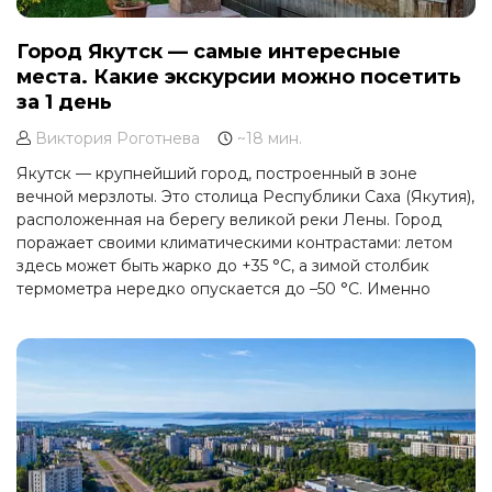
Город Якутск — самые интересные
места. Какие экскурсии можно посетить
за 1 день
Виктория Роготнева
~18 мин.
Якутск — крупнейший город, построенный в зоне
вечной мерзлоты. Это столица Республики Саха (Якутия),
расположенная на берегу великой реки Лены. Город
поражает своими климатическими контрастами: летом
здесь может быть жарко до +35 °C, а зимой столбик
термометра нередко опускается до –50 °C. Именно
здесь можно ощутить настоящий дух Севера и
познакомиться с уникальной культурой якутского
народа.