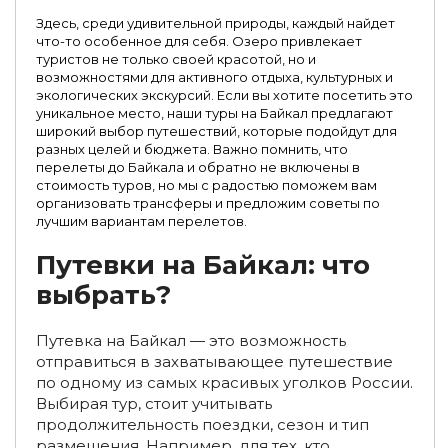
Здесь, среди удивительной природы, каждый найдет
Гастрономические туры на Байкал
что-то особенное для себя. Озеро привлекает
туристов не только своей красотой, но и
возможностями для активного отдыха, культурных и
Туры на Байкал весной
Туры на Байкал в январе
экологических экскурсий. Если вы хотите посетить это
уникальное место, наши туры на Байкал предлагают
Туры на Байкал в феврале
Туры на Байкал в марте
широкий выбор путешествий, которые подойдут для
разных целей и бюджета. Важно помнить, что
Туры на Байкал в апреле
Туры на Байкал в мае
перелеты до Байкала и обратно не включены в
стоимость туров, но мы с радостью поможем вам
Туры на Байкал на майские праздники
организовать трансферы и предложим советы по
лучшим вариантам перелетов.
Туры на Байкал в июне
Туры на Байкал в июле
Путевки на Байкал: что
Туры на Байкал в августе
Туры на Байкал в сентябре
выбрать?
Туры на Байкал в октябре
Туры на Байкал в ноябре
Путевка на Байкал — это возможность
Туры на Байкал в декабре
отправиться в захватывающее путешествие
по одному из самых красивых уголков России.
Семейные туры на Байкал с детьми
Выбирая тур, стоит учитывать
продолжительность поездки, сезон и тип
Семейные туры на Байкал с детьми
размещения. Например, для тех, кто