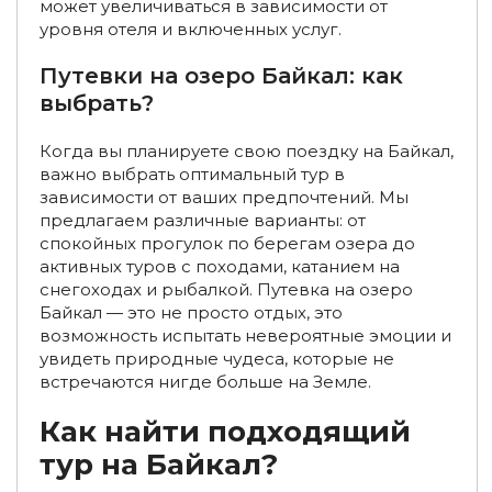
может увеличиваться в зависимости от
Однодневные туры на Байкал из Улан-Удэ
уровня отеля и включенных услуг.
Экскурсионные туры на Байкал из Улан-Удэ зимой
Путевки на озеро Байкал: как
выбрать?
Туры в Бурятию из Москвы
Туры на Байкал из Москвы
Туры на Байкал из Екатеринбурга
Когда вы планируете свою поездку на Байкал,
важно выбрать оптимальный тур в
Туры на Байкал из Новосибирска
зависимости от ваших предпочтений. Мы
предлагаем различные варианты: от
Туры на Байкал из Тюмени
Туры на Байкал из Казани
спокойных прогулок по берегам озера до
активных туров с походами, катанием на
Туры на Байкал из Самары
снегоходах и рыбалкой. Путевка на озеро
Байкал — это не просто отдых, это
Туры на Байкал из Саратова
Туры на Байкал из Пензы
возможность испытать невероятные эмоции и
увидеть природные чудеса, которые не
Туры на Байкал из Хабаровска
встречаются нигде больше на Земле.
Туры на Байкал из Красноярска
Как найти подходящий
Туры на Байкал из Нижнего Новгорода
тур на Байкал?