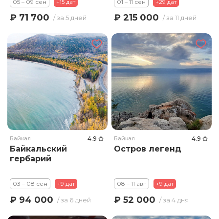
05 – 09 сен
+15 дат
01 – 11 сен
+29 дат
₽ 71 700
₽ 215 000
/ за 5 дней
/ за 11 дней
Байкал
4.9
Байкал
4.9
Байкальский
Остров легенд
гербарий
03 – 08 сен
+9 дат
08 – 11 авг
+9 дат
₽ 94 000
₽ 52 000
/ за 6 дней
/ за 4 дня