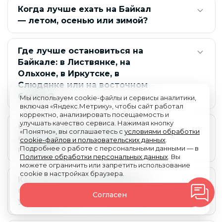
Когда лучше ехать на Байкал
— летом, осенью или зимой?
Где лучше остановиться на
Байкале: в Листвянке, на
Ольхоне, в Иркутске, в
Слюдянке или на восточном
берегу?
Мы используем cookie-файлы и сервисы аналитики,
включая «Яндекс.Метрику», чтобы сайт работал
корректно, анализировать посещаемость и
улучшать качество сервиса. Нажимая кнопку
Стоит ли ехать на Ольхон и
«Понятно», вы соглашаетесь с
условиями обработки
сколько дней там нужно
cookie-файлов и пользовательских данных
.
Подробнее о работе с персональными данными — в
провести?
Политике обработки персональных данных
. Вы
можете ограничить или запретить использование
cookie в настройках браузера.
Как добраться до Байкала и
Ольхона: через Иркутск или
Согласен
Улан-Удэ?