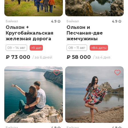
Байкал
4.9
Байкал
4.9
Ольхон +
Ольхон и
Кругобайкальская
Песчаная-две
железная дорога
жемчужины
Байкала
09 – 14 авг
+9 дат
08 – 11 авг
+84 даты
₽ 73 000
₽ 58 000
/ за 6 дней
/ за 4 дня
Байкал
4.9
Байкал
4.9