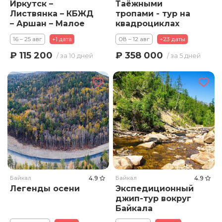
Иркутск –
Таёжными
Листвянка – КБЖД
тропами - тур на
– Аршан – Малое
квадроциклах
море – Ольхон –
16 – 25 авг
+1 дата
08 – 12 авг
+23 даты
Иркутск
₽ 115 200
₽ 358 000
/ за 10 дней
/ за 5 дней
Байкал
4.9
Байкал
4.9
Легенды осени
Экспедиционный
джип-тур вокруг
Байкала