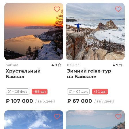
Байкал
4.9
Байкал
4.9
Хрустальный
Зимний relax-тур
Байкал
на Байкале
01 – 05 фев
+88 дат
01 – 07 дек
+30 дат
₽ 107 000
₽ 67 000
/ за 5 дней
/ за 7 дней