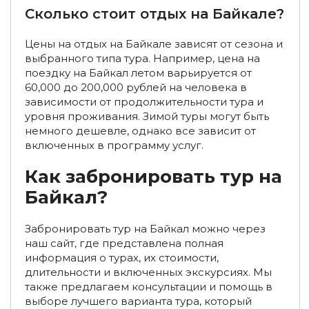
Сколько стоит отдых на Байкале?
Экскурсии на Байкал на 1 день
Экспедиции на Байкал
Цены на отдых на Байкале зависят от сезона и
Авторские туры на Байкал на 1-3 дня
выбранного типа тура. Например, цена на
Фото достопримечательностей Байкала
поездку на Байкал летом варьируется от
60,000 до 200,000 рублей на человека в
Туры на байкальский лед
Туры на коньках по Байкалу
зависимости от продолжительности тура и
уровня проживания. Зимой туры могут быть
Экскурсии на хивусе по Байкалу
немного дешевле, однако все зависит от
включенных в программу услуг.
Экологические туры на Байкал
Как забронировать тур на
Новогодние туры на Байкал на 1–5 дней
Байкал?
Забронировать тур на Байкал можно через
наш сайт, где представлена полная
информация о турах, их стоимости,
длительности и включенных экскурсиях. Мы
также предлагаем консультации и помощь в
выборе лучшего варианта тура, который