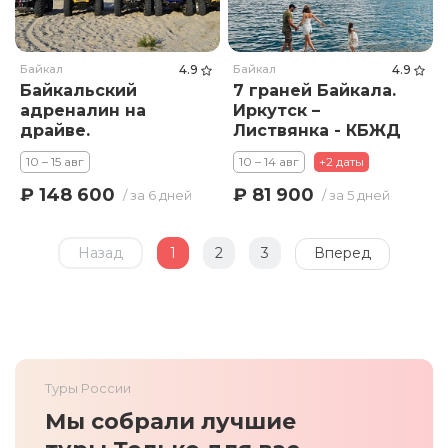
Байкал
4.9
Байкал
4.9
Байкальский
7 граней Байкала.
адреналин на
Иркутск –
драйве.
Листвянка - КБЖД
Джиппинг,
- Малое Море – о.
10 – 15 авг
10 – 14 авг
+2 даты
квадроциклы,
Ольхон. Комфорт.
буханка, катер,
₽ 148 600
₽ 81 900
/ за 6 дней
/ за 5 дней
спуск в пещеру и
мн.др.
Назад
1
2
3
Вперед
Туры России
Мы собрали лучшие