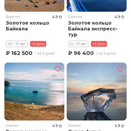
Бурятия
4.9
Бурятия
4.9
Золотое кольцо
Золотое кольцо
Байкала
Байкала экспресс-
тур
09 – 17 авг
+3 даты
12 – 17 авг
+3 даты
₽ 162 500
₽ 96 400
/ за 9 дней
/ за 6 дней
Байкал
4.9
Байкал
4.9