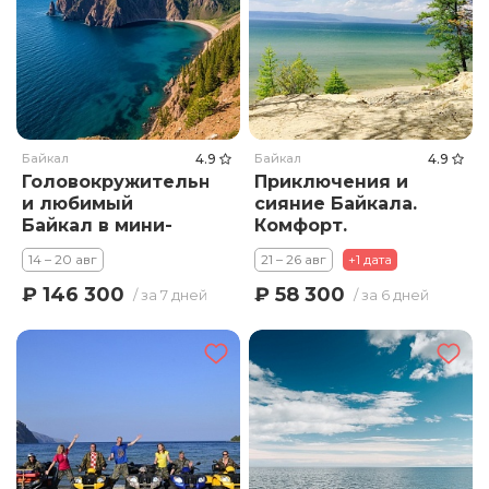
Байкал
4.9
Байкал
4.9
Головокружительный
Приключения и
и любимый
сияние Байкала.
Байкал в мини-
Комфорт.
группе. Отели до
Иркутск–Малое
14 – 20 авг
21 – 26 авг
+1 дата
4*! Иркутск –
море–Ольхон -
Ольхон – Хобой -
Хобой и мн. др.
₽ 146 300
₽ 58 300
/ за 7 дней
/ за 6 дней
Огой – Золотая
орда – Листвянка
– КБЖД – Тальцы