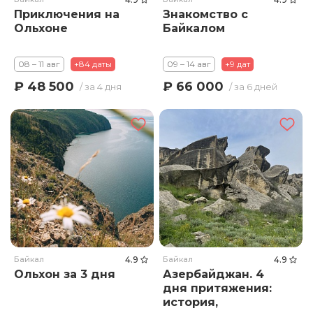
Приключения на
Знакомство с
Ольхоне
Байкалом
08 – 11 авг
+84 даты
09 – 14 авг
+9 дат
₽ 48 500
₽ 66 000
/ за 4 дня
/ за 6 дней
Байкал
4.9
Байкал
4.9
Ольхон за 3 дня
Азербайджан. 4
дня притяжения:
история,