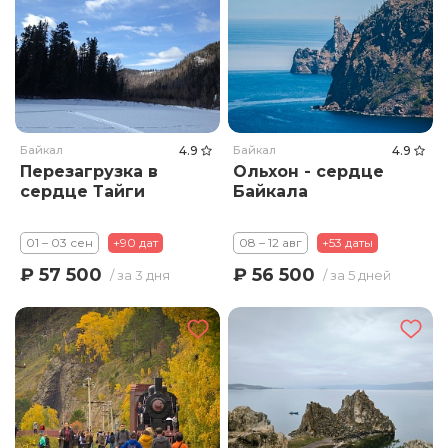
Байкал
4.9
Байкал
4.9
Перезагрузка в
Ольхон - сердце
сердце Тайги
Байкала
01 – 03 сен
+90 дат
08 – 12 авг
+53 даты
₽ 57 500
₽ 56 500
/ за 3 дня
/ за 5 дней