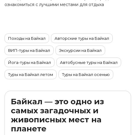
ознакомиться с лучшими местами для отдыха
в различные сезоны.
Походы на Байкал
Авторские туры на Байкал
ВИП-туры на Байкал
Экскурсии на Байкал
Йога-туры на Байкал
Автобусные туры на Байкал
Туры на Байкал летом
Туры на Байкал осенью
Туры на Байкал зимой
Туры на Байкал из Санкт-Петербурга
Байкал — это одно из
самых загадочных и
Комбинированные туры на Байкал
живописных мест на
Новогодние туры на Байкал
планете
Охотничьи туры на Байкале