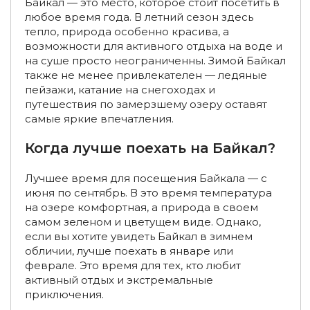
Байкал — это место, которое стоит посетить в
любое время года. В летний сезон здесь
Туры на остров Ольхон
Туры на Ольхон из Иркутска
тепло, природа особенно красива, а
возможности для активного отдыха на воде и
Туры на Ольхон из Улан-Удэ
на суше просто неограниченны. Зимой Байкал
также не менее привлекателен — ледяные
Туры на остров Ольхон зимой
пейзажи, катание на снегоходах и
путешествия по замерзшему озеру оставят
Туры на остров Ольхон летом
Туры в Листвянку
самые яркие впечатления.
Туры в Листвянку из Иркутска
Когда лучше поехать на Байкал?
Экскурсии по Байкалу из Листвянки
Лучшее время для посещения Байкала — с
Экскурсии по Байкалу из Листвянки летом
июня по сентябрь. В это время температура
на озере комфортная, а природа в своем
Экскурсии по Байкалу из Листвянки зимой
самом зеленом и цветущем виде. Однако,
если вы хотите увидеть Байкал в зимнем
Экскурсии из Слюдянки по Байкалу
обличии, лучше поехать в январе или
феврале. Это время для тех, кто любит
Конные туры по Байкалу
Туры на багги на Байкал
активный отдых и экстремальные
приключения.
Туры на багги на Байкал