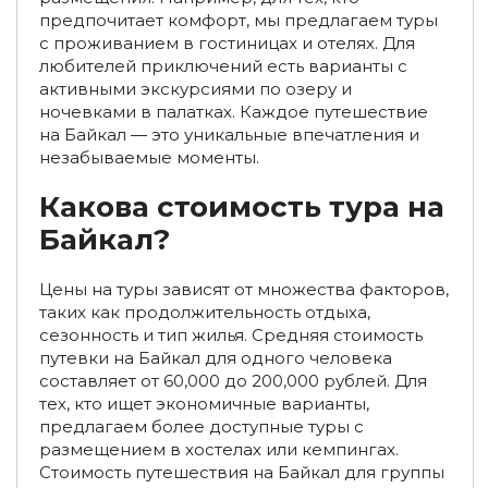
предпочитает комфорт, мы предлагаем туры
Туры на Байкал с детьми зимой
с проживанием в гостиницах и отелях. Для
любителей приключений есть варианты с
Джип-туры по Байкалу
Велотуры по Байкалу
активными экскурсиями по озеру и
ночевками в палатках. Каждое путешествие
Водные экскурсии по Байкалу
на Байкал — это уникальные впечатления и
незабываемые моменты.
Круизы по Байкалу на теплоходе
Какова стоимость тура на
Круизы по Байкалу на теплоходе из Иркутска
Байкал?
Круизы по Байкалу на теплоходе из Иркутска
Цены на туры зависят от множества факторов,
Активные туры на Байкал
таких как продолжительность отдыха,
сезонность и тип жилья. Средняя стоимость
Рыболовные туры на Байкал
путевки на Байкал для одного человека
составляет от 60,000 до 200,000 рублей. Для
Рыболовные туры на Байкал зимой
тех, кто ищет экономичные варианты,
предлагаем более доступные туры с
Рыболовные туры на Байкал летом
размещением в хостелах или кемпингах.
Туры к горячим источникам Байкала
Стоимость путешествия на Байкал для группы