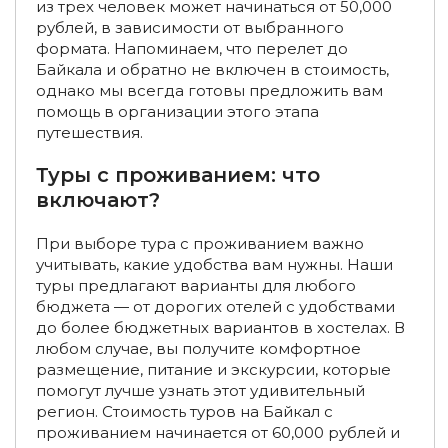
из трех человек может начинаться от 50,000
Двухдневные туры по Байкалу
рублей, в зависимости от выбранного
формата. Напоминаем, что перелет до
Трехдневные туры по Байкалу
Байкала и обратно не включен в стоимость,
однако мы всегда готовы предложить вам
Туры на Байкал на неделю (7 дней)
помощь в организации этого этапа
путешествия.
Туры на Байкал на 10 дней
Туры с проживанием: что
Экскурсионные туры на Байкал из Иркутска
включают?
Туры на Байкал из Иркутска на 1 день
При выборе тура с проживанием важно
Туры на Байкал из Иркутска на 2 дня
учитывать, какие удобства вам нужны. Наши
туры предлагают варианты для любого
Экскурсионные туры на Байкал из Иркутска на 3 дня
бюджета — от дорогих отелей с удобствами
до более бюджетных вариантов в хостелах. В
Экскурсионные туры на Байкал из Иркутска зимой
любом случае, вы получите комфортное
размещение, питание и экскурсии, которые
Экскурсионные туры на Байкал из Иркутска летом
помогут лучше узнать этот удивительный
регион. Стоимость туров на Байкал с
Экскурсионные туры на Байкал из Улан-Удэ
проживанием начинается от 60,000 рублей и