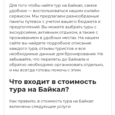
Индивидуальные туры с экскурсиями на Байкал
Для того чтобы найти тур на Байкал, самое
удобное — воспользоваться нашим онлайн-
Групповые туры с экскурсиями на Байкал
сервисом. Мы предлагаем разнообразные
пакеты путевок с учетом вашего бюджета и
Туры на Байкал из Ставрополя
предпочтений. Вы можете выбрать туры с
экскурсиями, активным отдыхом, а также с
Туры на Байкал из Волгограда
проживанием в удобных местах. На нашем
сайте вы найдете подробное описание
Туры на Байкал из Барнаула
каждого тура, отзывы туристов и все
Туры на Байкал из Кирова
необходимые данные для бронирования. Не
забывайте, что перелеты до Байкала и
Туры на Байкал из Воронежа
обратно необходимо организовать отдельно,
и мы всегда готовы помочь с этим.
Туры на Байкал из Оренбурга
Что входит в стоимость
Туры на Байкал из Перми
Туры на Байкал из Читы
тура на Байкал?
Туры на Байкал из Уфы
Туры на Байкал из Челябинска
Как правило, в стоимость тура на Байкал
Туры на Байкал из Ижевска
Туры на Байкал из Томска
включены следующие услуги:
Туры на Байкал из Ярославля