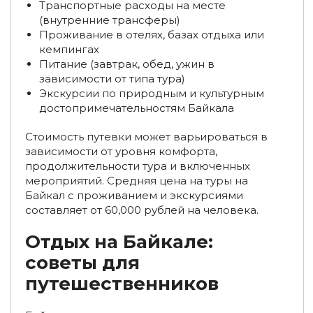
Транспортные расходы на месте
(внутренние трансферы)
Туры на Байкал из Омска
Туры на Байкал из Тулы
Проживание в отелях, базах отдыха или
кемпингах
Туры на Байкал из Владивостока
Питание (завтрак, обед, ужин в
зависимости от типа тура)
Туры на Байкал из Кемерово и Новокузнецка
Экскурсии по природным и культурным
достопримечательностям Байкала
Туры на Байкал из Сочи
Туры на Байкал из Астрахани
Стоимость путевки может варьироваться в
Туры на Байкал из Владимира
зависимости от уровня комфорта,
продолжительности тура и включенных
Туры на Байкал из Рязани
мероприятий. Средняя цена на туры на
Байкал с проживанием и экскурсиями
Туры на Байкал из Ульяновска
составляет от 60,000 рублей на человека.
Туры на Байкал из Калининграда
Отдых на Байкале:
Туры на Байкал из Сургута
Туры на Байкал из Тамбова
советы для
путешественников
Туры на Байкал из Тольятти
Туры на Байкал на троих
Туры на Байкал на двоих
Туры на Байкал на четверых