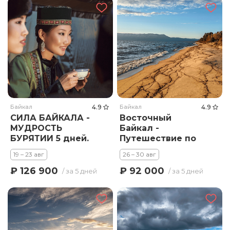
Байкал
4.9
Байкал
4.9
СИЛА БАЙКАЛА -
Восточный
МУДРОСТЬ
Байкал -
БУРЯТИИ 5 дней.
Путешествие по
скрытым уголкам
19 – 23 авг
26 – 30 авг
озера
₽ 126 900
₽ 92 000
/ за 5 дней
/ за 5 дней