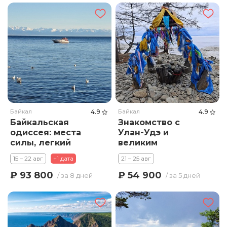
Байкал
4.9
Байкал
4.9
Байкальская
Знакомство с
одиссея: места
Улан-Удэ и
силы, легкий
великим
треккинг и
Байкалом
15 – 22 авг
+1 дата
21 – 25 авг
путешествие.
Много экскурсий и
₽ 93 800
₽ 54 900
/ за 8 дней
/ за 5 дней
2 треккинга.
Комфорт-тур