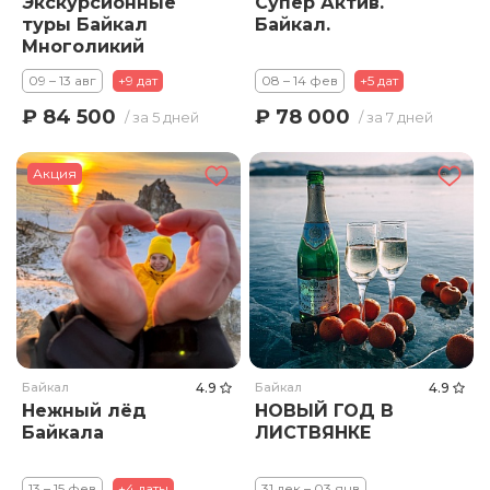
Экскурсионные
Супер Актив.
туры Байкал
Байкал.
Многоликий
09 – 13 авг
+9 дат
08 – 14 фев
+5 дат
₽ 84 500
₽ 78 000
/ за 5 дней
/ за 7 дней
Акция
Байкал
4.9
Байкал
4.9
Нежный лёд
НОВЫЙ ГОД В
Байкала
ЛИСТВЯНКЕ
13 – 15 фев
+4 даты
31 дек – 03 янв