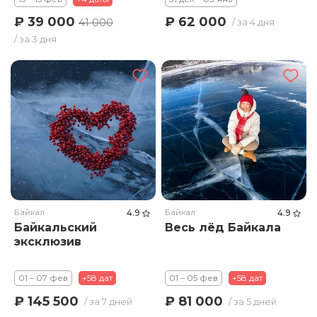
₽ 39 000
₽ 62 000
41 000
/ за 4 дня
/ за 3 дня
Байкал
4.9
Байкал
4.9
Байкальский
Весь лёд Байкала
эксклюзив
01 – 07 фев
+58 дат
01 – 05 фев
+58 дат
₽ 145 500
₽ 81 000
/ за 7 дней
/ за 5 дней