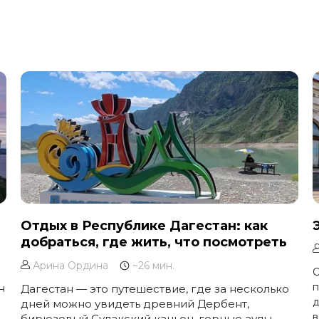
Отдых в Республике Дагестан: как
добраться, где жить, что посмотреть
Арина Ордина
~26 мин.
С
п
н
Дагестан — это путешествие, где за несколько
д
дней можно увидеть древний Дербент,
в
бирюзовый Сулакский каньон, горные аулы,