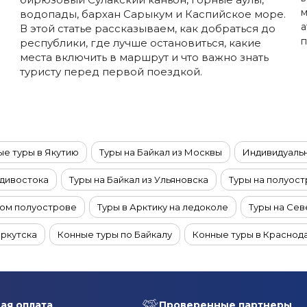
м
водопады, бархан Сарыкум и Каспийское море.
а
В этой статье рассказываем, как добраться до
п
республики, где лучше остановиться, какие
места включить в маршрут и что важно знать
туристу перед первой поездкой.
е туры в Якутию
Туры на Байкал из Москвы
Индивидуальн
адивостока
Туры на Байкал из Ульяновска
Туры на полуос
ком полуострове
Туры в Арктику на ледоколе
Туры на Се
Иркутска
Конные туры по Байкалу
Конные туры в Краснод
ры на горячие источники в Краснодарском крае
Индивидуаль
ы в Краснодарский край
Туры в Краснодарский край в сентя
ая оплата
Проверенные партнеры