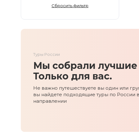
Золотое Кольцо
Сбросить фильтр
Ингушетия
Иркутская область
Кабардино-Балкария
Кавказ
Калининград
Туры России
Калмыкия
Мы собрали лучшие 
Камчатка
Карачаево-Черкесия
Только для вас.
Карелия
Не важно путешествуете вы один или груп
Колыма
вы найдете подходящие туры по России 
Кольский полуостров
направлении
Кострома
Краснодарский край
Красноярский край
Курильские острова