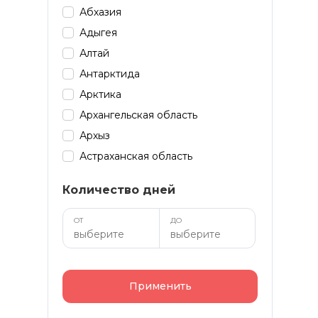
Абхазия
Адыгея
Алтай
Антарктида
Арктика
Архангельская область
Архыз
Астраханская область
Байкал
Количество дней
Башкирия
Бурятия
ОТ
ДО
Дагестан
Домбай
Забайкалье
Применить
Зарубеж