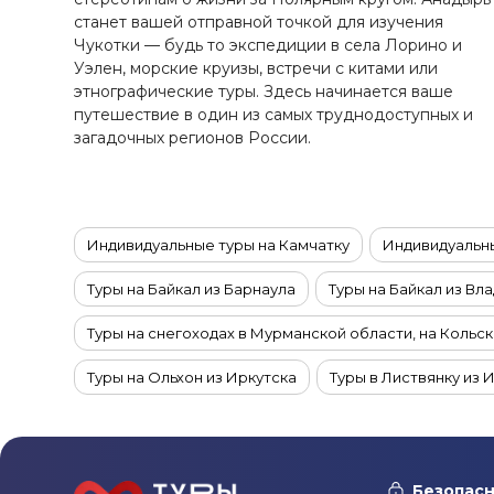
Ставропольский край
станет вашей отправной точкой для изучения
Татарстан
Чукотки — будь то экспедиции в села Лорино и
Уэлен, морские круизы, встречи с китами или
Териберка
этнографические туры. Здесь начинается ваше
Тыва
путешествие в один из самых труднодоступных и
Урал
загадочных регионов России.
Хабаровский край
Хакасия
Чечня
Индивидуальные туры на Камчатку
Индивидуальны
Чукотка
Туры на Байкал из Барнаула
Туры на Байкал из Вл
Шантарские Острова
Эльбрус
Туры на снегоходах в Мурманской области, на Кольс
Якутия
Туры на Ольхон из Иркутска
Туры в Листвянку из 
Якутск
Оздоровительные туры в Краснодарский край
Ту
Ямал
Туры в Краснодарский край на 4 дня
Весенние тур
Безопасн