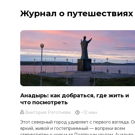
Курильское озеро
Журнал о путешествиях
Москва и Московская область
Мурманск
Новгородская область
Оймякон
Осетия
Остров Итуруп
Остров Кунашир
Остров Шикотан
Плато Путорана
Приморье
Анадырь: как добраться, где жить и
что посмотреть
Самарская область
Сахалин
Виктория Роготнева
~12 мин.
Сибирь
Этот северный город удивляет с первого взгляда. О
яркий, живой и гостеприимный — вопреки всем
Соловецкие острова
стереотипам о жизни за Полярным кругом. Анадырь