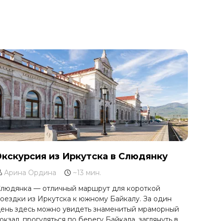
Экскурсия из Иркутска в Слюдянку
Арина Ордина
~13 мин.
людянка — отличный маршрут для короткой
оездки из Иркутска к южному Байкалу. За один
ень здесь можно увидеть знаменитый мраморный
окзал, прогуляться по берегу Байкала, заглянуть в