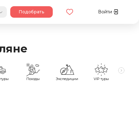
Подобрать
Войти
ляне
туры
Походы
Экспедиции
VIP туры
Велот