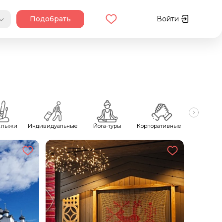
Подобрать
Войти
 лыжи
Индивидуальные
Йога-туры
Корпоративные
Майск