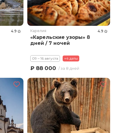
Карелия
4.9
4.9
«Карельские узоры» 8
дней / 7 ночей
09 – 16 августа
+4 даты
₽ 88 000
/ за 8 дней