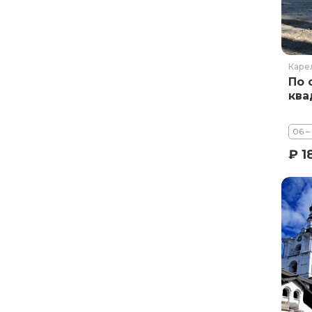
Каре
По 
ква
06 –
₽ 1