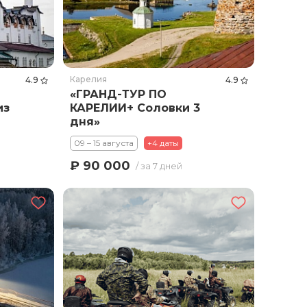
Карелия
4.9
4.9
«ГРАНД-ТУР ПО
из
КАРЕЛИИ+ Соловки 3
дня»
09 – 15 августа
+4 даты
₽ 90 000
/ за 7 дней