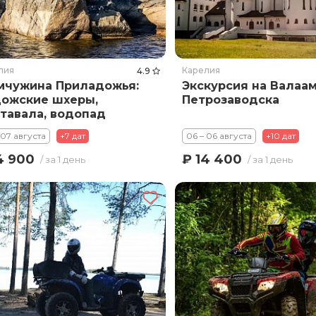
лия
Карелия
4.9
чужина Приладожья:
Экскурсия на Валаам
ожские шхеры,
Петрозаводска
тавала, водопад
ые Мосты
 07 августа
+7 дат
06 – 06 августа
+10 дат
анкоски)
4 900
₽ 14 400
/ за 1 день
/ за 1 день