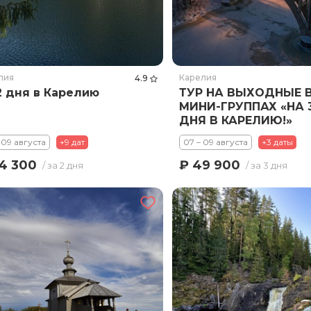
лия
Карелия
4.9
2 дня в Карелию
ТУР НА ВЫХОДНЫЕ 
МИНИ-ГРУППАХ «НА 
ДНЯ В КАРЕЛИЮ!»
 09 августа
+9 дат
07 – 09 августа
+3 даты
4 300
₽ 49 900
/ за 2 дня
/ за 3 дня