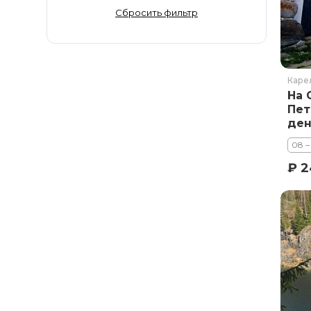
Золотое Кольцо
Сбросить фильтр
Ингушетия
Иркутская область
Кабардино-Балкария
Каре
Кавказ
На 
Калининград
Пет
ден
Калмыкия
Камчатка
08 –
Карачаево-Черкесия
₽ 2
Карелия
Колыма
Кольский полуостров
Кострома
Краснодарский край
Красноярский край
Курильские острова