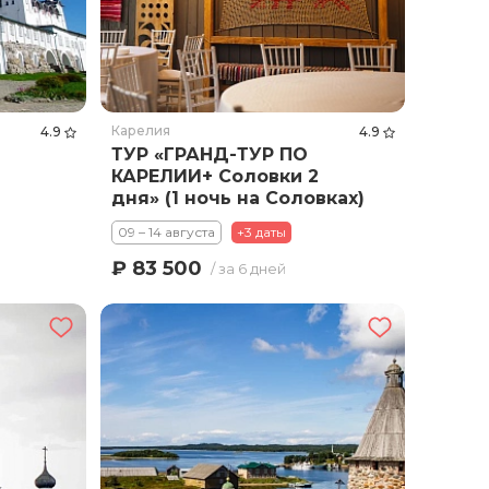
Карелия
4.9
4.9
ТУР «ГРАНД-ТУР ПО
КАРЕЛИИ+ Соловки 2
дня» (1 ночь на Соловках)
09 – 14 августа
+3 даты
₽ 83 500
/ за 6 дней