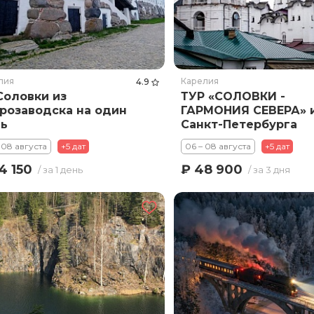
лия
Карелия
4.9
Соловки из
ТУР «СОЛОВКИ -
розаводска на один
ГАРМОНИЯ СЕВЕРА» 
ь
Санкт-Петербурга
 08 августа
+5 дат
06 – 08 августа
+5 дат
4 150
₽ 48 900
/ за 1 день
/ за 3 дня