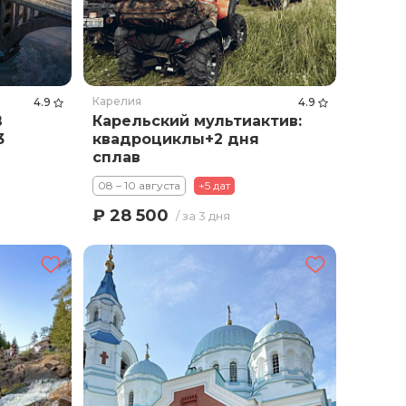
Карелия
4.9
4.9
В
Карельский мультиактив:
3
квадроциклы+2 дня
сплав
08 – 10 августа
+5 дат
₽ 28 500
/ за 3 дня