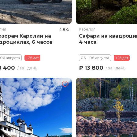
лия
Карелия
4.9
озерам Карелии на
Сафари на квадроци
дроциклах, 6 часов
4 часа
 06 августа
+25 дат
06 – 06 августа
+25 дат
8 400
₽ 13 800
/ за 1 день
/ за 1 день