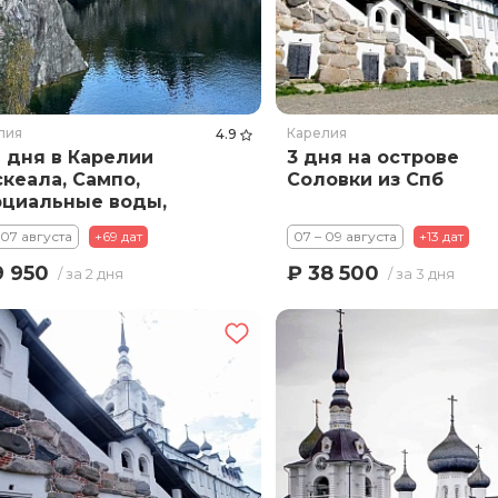
лия
Карелия
4.9
 дня в Карелии
3 дня на острове
скеала, Сампо,
Соловки из Спб
циальные воды,
вас, Кивач)
 07 августа
+69 дат
07 – 09 августа
+13 дат
9 950
₽ 38 500
/ за 2 дня
/ за 3 дня