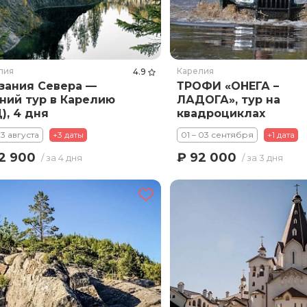
лия
Карелия
4.9
зания Севера —
ТРОФИ «ОНЕГА –
ний тур в Карелию
ЛАДОГА», тур на
), 4 дня
квадроциклах
 13 августа
+3 даты
01 – 03 сентября
+1 дата
2 900
₽ 92 000
/ за 4 дня
/ за 3 дня