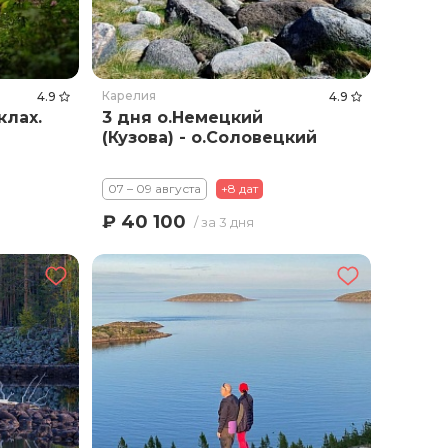
Карелия
4.9
4.9
клах.
3 дня о.Немецкий
(Кузова) - о.Соловецкий
07 – 09 августа
+8 дат
₽ 40 100
/ за 3 дня