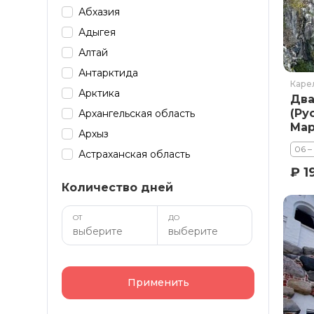
Абхазия
Адыгея
Алтай
Антарктида
Каре
Арктика
Два
(Ру
Архангельская область
Мар
Архыз
Гир
06 –
Астраханская область
₽ 1
Байкал
Количество дней
Башкирия
Бурятия
ОТ
ДО
Дагестан
Домбай
Забайкалье
Применить
Зарубеж