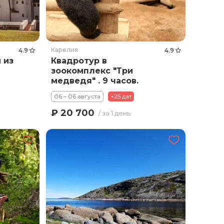
Карелия
4.9
4.9
 из
Квадротур в
зоокомплекс "Три
медведя" . 9 часов.
06 – 06 августа
+25 дат
₽ 20 700
/ за 1 день