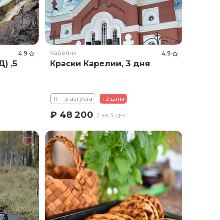
Карелия
4.9
4.9
) ,5
Краски Карелии, 3 дня
11 – 13 августа
+2 даты
₽ 48 200
/ за 3 дня