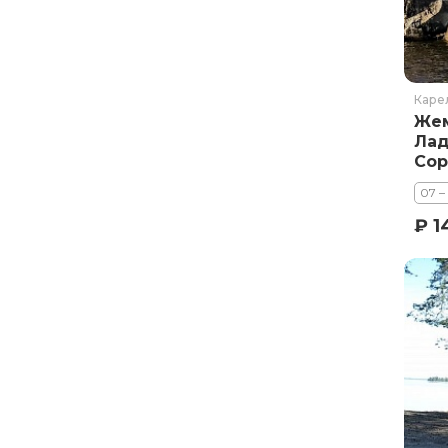
Каре
Жем
Лад
Сор
Бел
07 –
(Юк
₽ 1