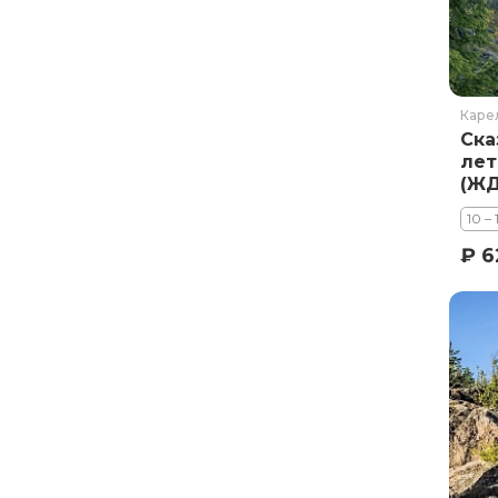
Каре
Ска
лет
(ЖД
10 –
₽ 6