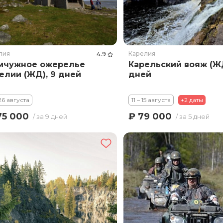
лия
Карелия
4.9
мчужное ожерелье
Карельский вояж (ЖД
елии (ЖД), 9 дней
дней
 26 августа
11 – 15 августа
+2 даты
75 000
₽ 79 000
/ за 9 дней
/ за 5 дней