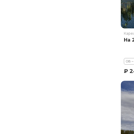
Курильское озеро
Москва и Московская область
Мурманск
Новгородская область
Каре
На 
Оймякон
Осетия
Остров Итуруп
08 –
Остров Кунашир
₽ 2
Остров Шикотан
Плато Путорана
Приморье
Самарская область
Сахалин
Сибирь
Соловецкие острова