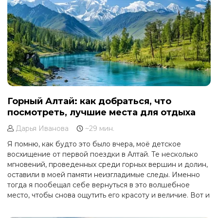
Горный Алтай: как добраться, что
посмотреть, лучшие места для отдыха
Дарья Иванова
~29 мин.
Я помню, как будто это было вчера, моё детское
восхищение от первой поездки в Алтай. Те несколько
мгновений, проведенных среди горных вершин и долин,
оставили в моей памяти неизгладимые следы. Именно
тогда я пообещал себе вернуться в это волшебное
место, чтобы снова ощутить его красоту и величие. Вот и
настал тот день, когда мне, наконец, удалось снова
отправиться в горы Алтая, чтобы пережить те же