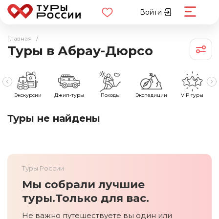
Войти
Главная
/
Туры в Абрау-Дюрсо
е
Экскурсии
Джип-туры
Походы
Экспедиции
VIP туры
Туры не найдены
Туры России
Мы собрали лучшие
туры.
Только для вас.
Не важно путешествуете вы один или