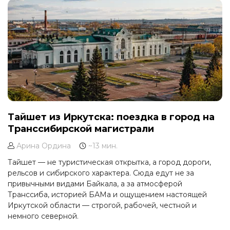
непередаваемые эмоции и открыть для себя что-то
новое в этом уголке природного рая.
Тайшет из Иркутска: поездка в город на
Транссибирской магистрали
Арина Ордина
~13 мин.
Тайшет — не туристическая открытка, а город дороги,
рельсов и сибирского характера. Сюда едут не за
привычными видами Байкала, а за атмосферой
Транссиба, историей БАМа и ощущением настоящей
Иркутской области — строгой, рабочей, честной и
немного северной.