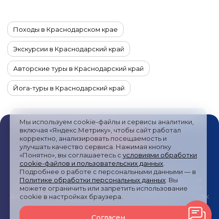
Походы в Краснодарском крае
Экскурсии в Краснодарский край
Авторские туры в Краснодарский край
Йога-туры в Краснодарский край
Автотуры в Краснодарский край
Мы используем cookie-файлы и сервисы аналитики,
Гастрономические туры в Краснодарский край
включая «Яндекс.Метрику», чтобы сайт работал
корректно, анализировать посещаемость и
улучшать качество сервиса. Нажимая кнопку
Комбинированные туры в Краснодарский край
«Понятно», вы соглашаетесь с
условиями обработки
cookie-файлов и пользовательских данных
.
Новогодние туры в Краснодарский край
Публичная оферта
/
Пользовательское соглашение
/
Подробнее о работе с персональными данными — в
Политика обработки персональных данных
/
Согласие на
Политике обработки персональных данных
. Вы
Туры в Краснодарский край на 10 или 14 дней
получение рекламных сообщений
/
Политика обработки
можете ограничить или запретить использование
файлов cookies и метрических систем
/
Согласие на обработку
cookie в настройках браузера.
персональных данных
/
Карта сайта
Туры в горы в Краснодарском крае
Согласен