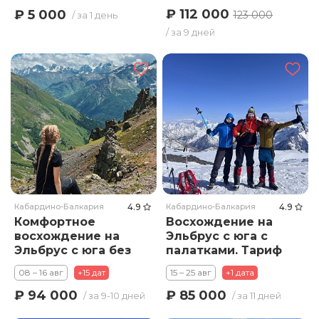
Премиум
₽ 112 000
₽ 5 000
123 000
/ за 1 день
/ за 9 дней
Кабардино-Балкария
4.9
Кабардино-Балкария
4.9
Комфортное
Восхождение на
восхождение на
Эльбрус с юга с
Эльбрус с юга без
палатками. Тариф
тяжелых
Премиум
08 – 16 авг
+15 дат
15 – 25 авг
+1 дата
рюкзаков. Тариф
Стандарт
₽ 94 000
₽ 85 000
/ за 9-10 дней
/ за 11 дней