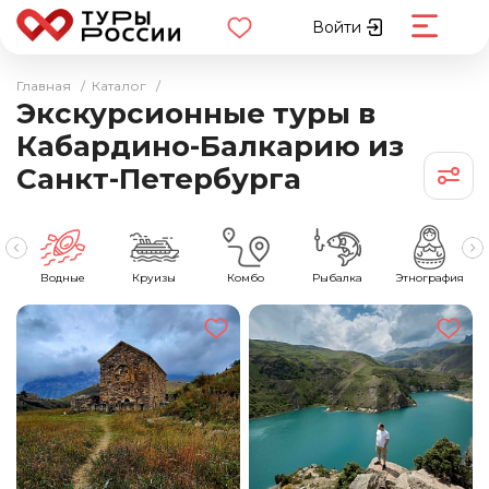
Войти
Главная
/
Каталог
/
Экскурсионные туры в
Кабардино-Балкарию из
Санкт-Петербурга
ия
Водные
Круизы
Комбо
Рыбалка
Этнография