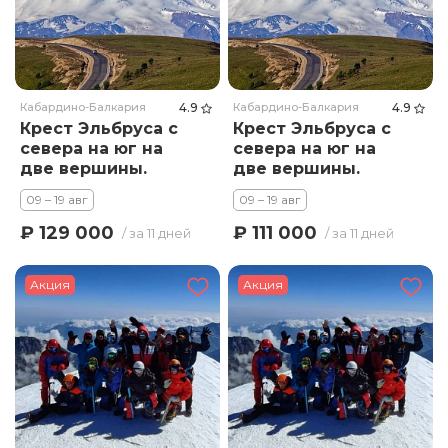
Кабардино-Балкария
4.9
Кабардино-Балкария
4.9
Крест Эльбруса с
Крест Эльбруса с
севера на юг на
севера на юг на
две вершины.
две вершины.
Тариф Премиум
Тариф стандарт
09 – 19 авг
09 – 19 авг
₽ 129 000
₽ 111 000
/ за 11 дней
/ за 11 дней
Акция
Акция