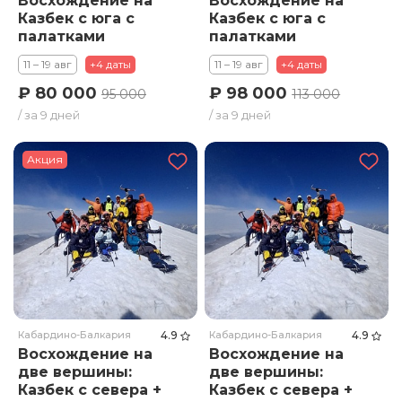
Казбек с юга с
Казбек с юга с
палатками
палатками
(Грузия). Тариф
(Грузия). Тариф
11 – 19 авг
+4 даты
11 – 19 авг
+4 даты
Стандарт
Премиум
₽ 80 000
₽ 98 000
95 000
113 000
/ за 9 дней
/ за 9 дней
Акция
Кабардино-Балкария
4.9
Кабардино-Балкария
4.9
Восхождение на
Восхождение на
две вершины:
две вершины:
Казбек с севера +
Казбек с севера +