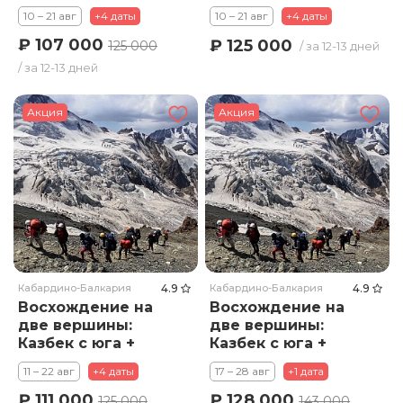
Эльбрус. Тариф
Эльбрус. Тариф
10 – 21 авг
+4 даты
10 – 21 авг
+4 даты
Стандарт
Премиум
₽ 107 000
₽ 125 000
125 000
/ за 12-13 дней
/ за 12-13 дней
Акция
Акция
Кабардино-Балкария
4.9
Кабардино-Балкария
4.9
Восхождение на
Восхождение на
две вершины:
две вершины:
Казбек с юга +
Казбек с юга +
Эльбрус. Тариф
Эльбрус. Тариф
11 – 22 авг
+4 даты
17 – 28 авг
+1 дата
Стандарт
Премиум
₽ 111 000
₽ 128 000
125 000
143 000