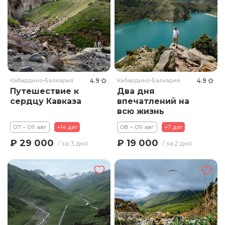
Кабардино-Балкария
4.9
Кабардино-Балкария
4.9
Путешествие к
Два дня
сердцу Кавказа
впечатлений на
всю жизнь
07 – 09 авг
+14 дат
08 – 09 авг
+7 дат
₽ 29 000
₽ 19 000
/ за 3 дня
/ за 2 дня