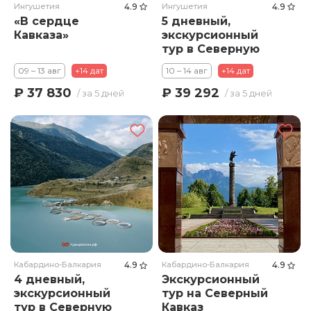
Ингушетия
4.9
Ингушетия
4.9
«В сердце
5 дневный,
Кавказа»
экскурсионный
тур в Северную
Осетию,
09 – 13 авг
+14 дат
10 – 14 авг
+14 дат
Кабардино
Балкарию и
₽ 37 830
₽ 39 292
/ за 5 дней
/ за 5 дней
Ингушетию «Путь
Нартов»
Кабардино-Балкария
4.9
Кабардино-Балкария
4.9
4 дневный,
Экскурсионный
экскурсионный
тур на Северный
тур в Северную
Кавказ