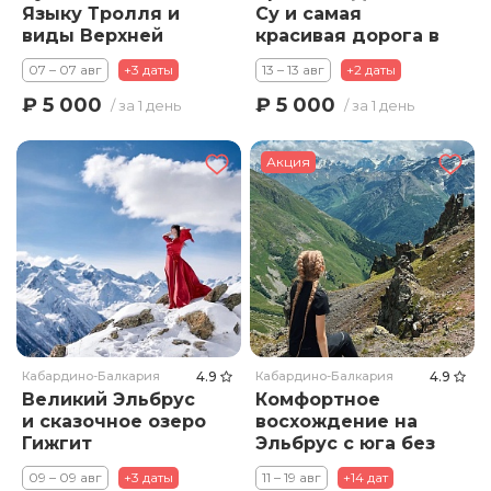
Языку Тролля и
Су и самая
виды Верхней
красивая дорога в
Балкарии
России
07 – 07 авг
+3 даты
13 – 13 авг
+2 даты
₽ 5 000
₽ 5 000
/ за 1 день
/ за 1 день
Акция
Кабардино-Балкария
4.9
Кабардино-Балкария
4.9
Великий Эльбрус
Комфортное
и сказочное озеро
восхождение на
Гижгит
Эльбрус с юга без
тяжелых
09 – 09 авг
+3 даты
11 – 19 авг
+14 дат
рюкзаков. Тариф