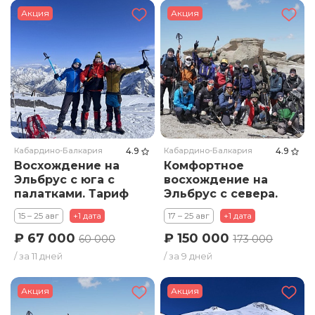
Акция
Акция
Кабардино-Балкария
4.9
Кабардино-Балкария
4.9
Восхождение на
Комфортное
Эльбрус с юга с
восхождение на
палатками. Тариф
Эльбрус с севера.
Стандарт
Тариф Премиум
15 – 25 авг
+1 дата
17 – 25 авг
+1 дата
₽ 67 000
₽ 150 000
60 000
173 000
/ за 11 дней
/ за 9 дней
Акция
Акция