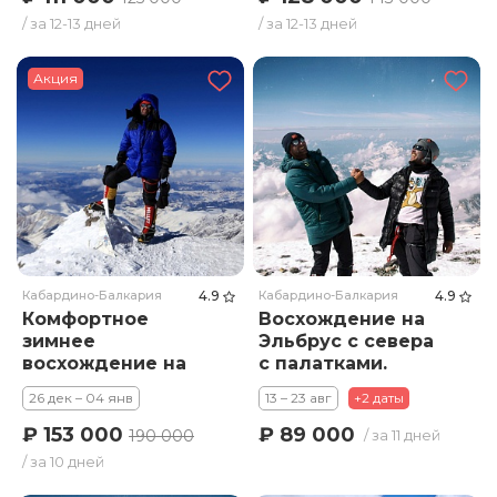
/ за 12-13 дней
/ за 12-13 дней
Акция
Кабардино-Балкария
4.9
Кабардино-Балкария
4.9
Комфортное
Восхождение на
зимнее
Эльбрус с севера
восхождение на
с палатками.
Эльбрус с юга .
Тариф Премиум
26 дек – 04 янв
13 – 23 авг
+2 даты
Тариф Стандарт
₽ 153 000
₽ 89 000
190 000
/ за 11 дней
/ за 10 дней