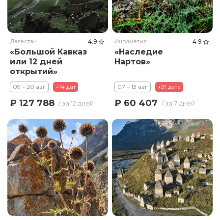
Дагестан
4.9
Ингушетия
4.9
«Большой Кавказ
«Наследие
или 12 дней
Нартов»
открытий»
09 – 20 авг
+14 дат
07 – 13 авг
+31 дата
₽ 127 788
₽ 60 407
/ за 12 дней
/ за 7 дней