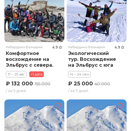
Кабардино-Балкария
4.9
Кабардино-Балкария
4.9
Комфортное
Экологический
восхождение на
тур. Восхождение
Эльбрус с севера.
на Эльбрус с юга
Тариф Стандарт
17 – 25 авг
+1 дата
14 – 24 сен
₽ 132 000
₽ 25 000
155 000
40 000
/ за 9 дней
/ за 11 дней