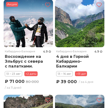
Акция
Кабардино-Балкария
4.9
Кабардино-Балкария
4.9
Восхождение на
4 дня в Горной
Эльбрус с севера
Кабардино-
с палатками.
Балкарии
Тариф Стандарт
13 – 23 авг
+2 даты
13 – 16 авг
+13 дат
₽ 71 000
₽ 39 000
80 000
/ за 4 дня
/ за 11 дней