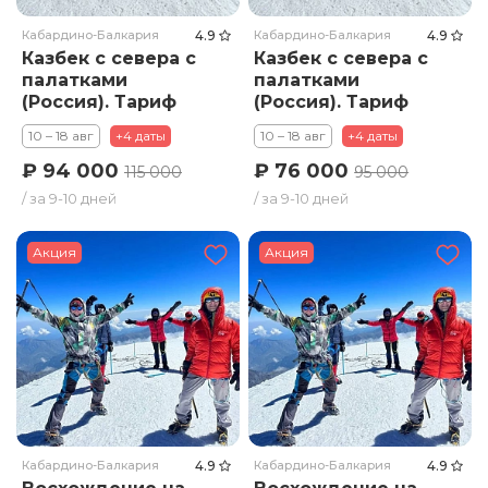
Кабардино-Балкария
4.9
Кабардино-Балкария
4.9
Казбек с севера с
Казбек с севера с
палатками
палатками
(Россия). Тариф
(Россия). Тариф
Премиум
Стандарт
10 – 18 авг
+4 даты
10 – 18 авг
+4 даты
₽ 94 000
₽ 76 000
115 000
95 000
/ за 9-10 дней
/ за 9-10 дней
Акция
Акция
Кабардино-Балкария
4.9
Кабардино-Балкария
4.9
Восхождение на
Восхождение на