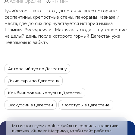
Арина Ордина
~17 мин.
Гунибское плато — это Дагестан на высоте: горные
серпантины, крепостные стены, панорамы Кавказа и
места, где до сих пор чувствуется история имама
Шамиля. Экскурсия из Махачкалы сюда — путешествие
на целый день, после которого горный Дагестан уже
невозможно забыть.
Авторский тур по Дагестану
Джип-туры по Дагестану
Комбинированные туры в Дагестан
Экскурсии в Дагестан
Фототуры в Дагестане
Автотуры в Дагестан
Мы используем cookie-файлы и сервисы аналитики,
Туры в Дагестан из Санкт-Петербурга
включая «Яндекс.Метрику», чтобы сайт работал