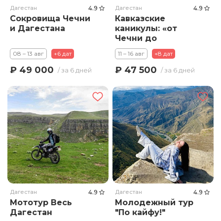
Дагестан
4.9
Дагестан
4.9
Сокровища Чечни
Кавказские
и Дагестана
каникулы: «от
Чечни до
Дагестана»
08 – 13 авг
+6 дат
11 – 16 авг
+8 дат
₽ 49 000
₽ 47 500
/ за 6 дней
/ за 6 дней
Дагестан
4.9
Дагестан
4.9
Мототур Весь
Молодежный тур
Дагестан
"По кайфу!"