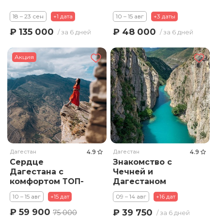
18 – 23 сен
+1 дата
10 – 15 авг
+3 даты
₽ 135 000
₽ 48 000
/ за 6 дней
/ за 6 дней
Акция
Дагестан
4.9
Дагестан
4.9
Сердце
Знакомство с
Дагестана с
Чечней и
комфортом ТОП-
Дагестаном
локации
(заезды по
10 – 15 авг
+15 дат
09 – 14 авг
+16 дат
воскресеньям)
₽ 59 900
₽ 39 750
75 000
/ за 6 дней