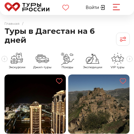
Войти
Главная
/
Туры в Дагестан на 6
дней
е
Экскурсии
Джип-туры
Походы
Экспедиции
VIP туры