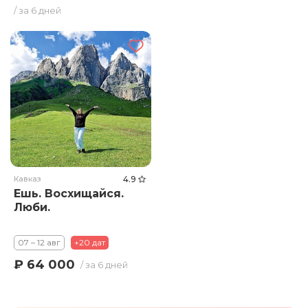
/ за 6 дней
Кавказ
4.9
Ешь. Восхищайся.
Люби.
07 – 12 авг
+20 дат
₽ 64 000
/ за 6 дней