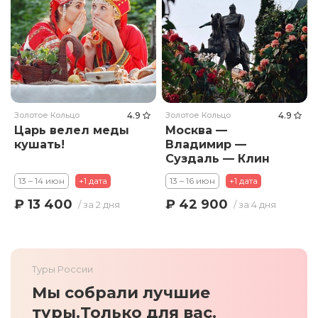
Золотое Кольцо
4.9
Золотое Кольцо
4.9
Царь велел меды
Москва —
кушать!
Владимир —
Суздаль — Клин
13 – 14 июн
+1 дата
13 – 16 июн
+1 дата
₽ 13 400
₽ 42 900
/ за 2 дня
/ за 4 дня
Туры России
Мы собрали лучшие
туры.
Только для вас.