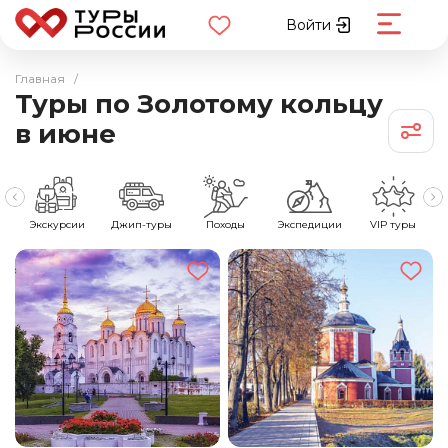
Войти
Главная
/
Туры по Золотому кольцу
в июне
е
Экскурсии
Джип-туры
Походы
Экспедиции
VIP туры