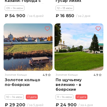
Казани: города с
гусар лихих
богатой историей
оплот!
09 – 14 июн
12 – 13 июн
₽ 54 900
₽ 16 850
/ за 6 дней
/ за 2 дня
Золотое Кольцо
4.9
Золотое Кольцо
4.9
Золотое кольцо
По щучьему
по-боярски
велению - в
боярские
владения!
10 – 14 июн
+1 дата
11 – 14 июн
+1 дата
₽ 29 200
₽ 24 900
/ за 5 дней
/ за 4 дня