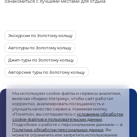
ознакомиться с лучшими местами для отдыха
в различные сезоны.
Экскурсии по Золотому кольцу
Автотуры по Золотому кольцу
Джип-туры по Золотому кольцу
Авторские туры по Золотому кольцу
Туры по Золотому кольцу на 4 дня
Мы используем cookie-файлы и сервисы аналитики,
Туры по Золотому кольцу на 7 дней
включая «Яндекс.Метрику», чтобы сайт работал
корректно, анализировать посещаемость и
Авторские туры по Золотому кольцу на 5-7 дней
улучшать качество сервиса. Нажимая кнопку
«Понятно», вы соглашаетесь с
условиями обработки
cookie-файлов и пользовательских данных
.
Туры по Золотому кольцу на 1–3 дня
Публичная оферта
/
Пользовательское соглашение
/
Подробнее о работе с персональными данными — в
Политика обработки персональных данных
/
Согласие на
Политике обработки персональных данных
. Вы
Авторские туры по Золотому кольцу на 7–10 дней
получение рекламных сообщений
/
Политика обработки
можете ограничить или запретить использование