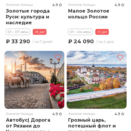
Золотое Кольцо
4.9
Золотое Кольцо
4.9
Золотые города
Малое Золотое
Руси: культура и
кольцо России
наследие
01 – 07 июн
+8 дат
01 – 04 июн
+9 дат
₽ 33 290
₽ 24 090
/ за 7 дней
/ за 4 дня
Золотое Кольцо
4.9
Золотое Кольцо
4.9
Автобус| Дорога
Грозный царь,
от Рязани до
потешный флот и