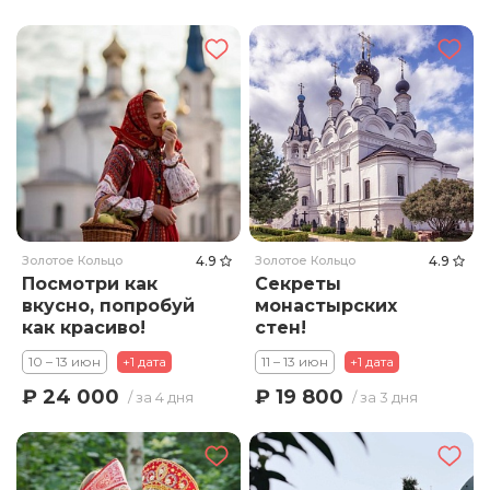
Золотое Кольцо
4.9
Золотое Кольцо
4.9
Посмотри как
Секреты
вкусно, попробуй
монастырских
как красиво!
стен!
10 – 13 июн
+1 дата
11 – 13 июн
+1 дата
₽ 24 000
₽ 19 800
/ за 4 дня
/ за 3 дня