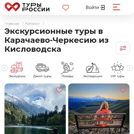
Войти
Главная
/
Каталог
/
Экскурсионные туры в
Карачаево-Черкесию из
Кисловодска
е
Экскурсии
Джип-туры
Походы
Экспедиции
VIP туры