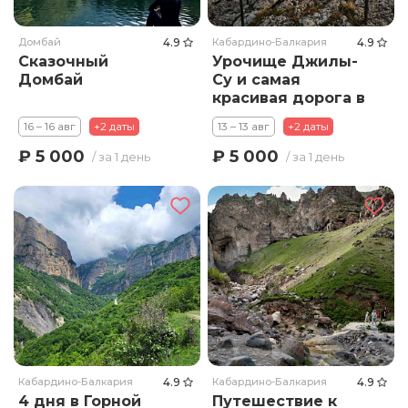
Домбай
4.9
Кабардино-Балкария
4.9
Сказочный
Урочище Джилы-
Домбай
Су и самая
красивая дорога в
России
16 – 16 авг
+2 даты
13 – 13 авг
+2 даты
₽ 5 000
₽ 5 000
/ за 1 день
/ за 1 день
Кабардино-Балкария
4.9
Кабардино-Балкария
4.9
4 дня в Горной
Путешествие к