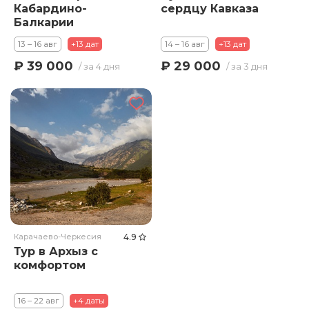
Кабардино-
сердцу Кавказа
Балкарии
13 – 16 авг
+13 дат
14 – 16 авг
+13 дат
₽ 39 000
₽ 29 000
/ за 4 дня
/ за 3 дня
Карачаево-Черкесия
4.9
Тур в Архыз с
комфортом
16 – 22 авг
+4 даты