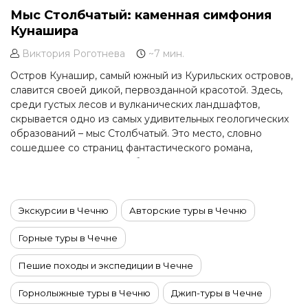
Мыс Столбчатый: каменная симфония
Кунашира
Виктория Роготнева
~7 мин.
Остров Кунашир, самый южный из Курильских островов,
славится своей дикой, первозданной красотой. Здесь,
среди густых лесов и вулканических ландшафтов,
скрывается одно из самых удивительных геологических
образований – мыс Столбчатый. Это место, словно
сошедшее со страниц фантастического романа,
завораживает своей необычной структурой и оставляет
неизгладимое впечатление у каждого, кто его посетит.
Экскурсии в Чечню
Авторские туры в Чечню
Горные туры в Чечне
Пешие походы и экспедиции в Чечне
Горнолыжные туры в Чечню
Джип-туры в Чечне