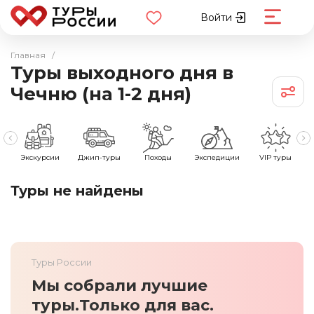
Войти
Главная
/
Туры выходного дня в
Чечню (на 1-2 дня)
е
Экскурсии
Джип-туры
Походы
Экспедиции
VIP туры
Туры не найдены
Туры России
Мы собрали лучшие
туры.
Только для вас.