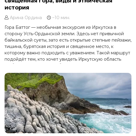
священная гора, виды и этническая
история
Арина Ордина
~10 мин.
Гора Баттог — необычная экскурсия из Иркутска в
сторону Усть-Ордынской земли. Здесь нет привычной
байкальской суеты, зато есть открытые степные пейзажи,
тишина, бурятская история и священное место, к
которому важно подходить с уважением. Такой маршрут
подойдёт тем, кто хочет увидеть Иркутскую область
глубже и открыть для себя не только Байкал, но и
культурное сердце Приангарья.