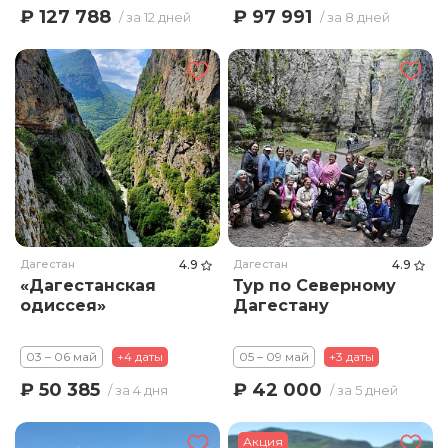
₽ 127 788
₽ 97 991
/ за 12 дней
/ за 8 дней
Дагестан
4.9
Дагестан
4.9
«Дагестанская
Тур по Северному
одиссея»
Дагестану
03 – 06 май
+4 даты
05 – 09 май
+3 даты
₽ 50 385
₽ 42 000
/ за 4 дня
/ за 5 дней
Акция