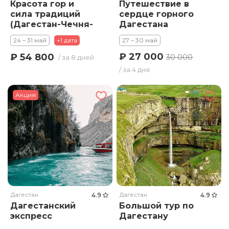
Красота гор и
Путешествие в
сила традиций
сердце горного
(Дагестан-Чечня-
Дагестана
Ингушетия-
24 – 31 май
+1 дата
27 – 30 май
Осетия) заезды
по воскресеньям
₽ 27 000
₽ 54 800
30 000
/ за 8 дней
/ за 4 дня
Акция
Дагестан
4.9
Дагестан
4.9
Дагестанский
Большой тур по
экспресс
Дагестану