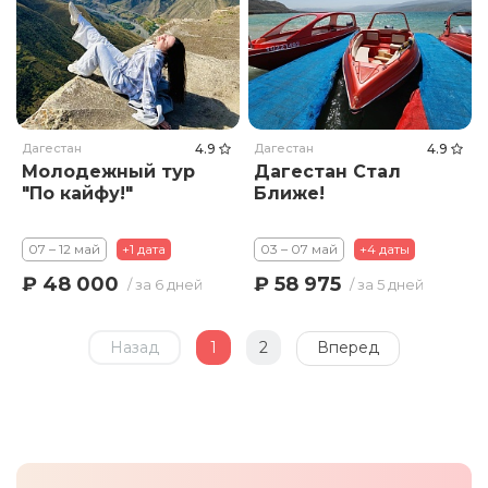
Дагестан
4.9
Дагестан
4.9
Молодежный тур
Дагестан Стал
"По кайфу!"
Ближе!
07 – 12 май
+1 дата
03 – 07 май
+4 даты
₽ 48 000
₽ 58 975
/ за 6 дней
/ за 5 дней
Назад
1
2
Вперед