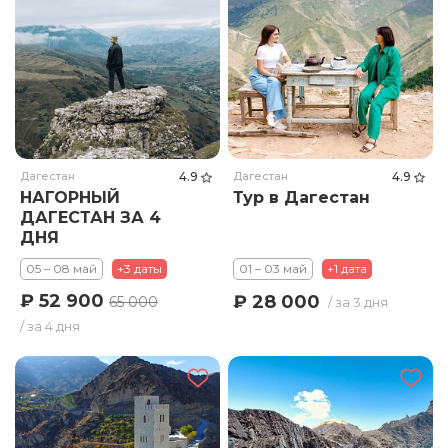
Дагестан
4.9
Дагестан
4.9
НАГОРНЫЙ
Тур в Дагестан
ДАГЕСТАН ЗА 4
ДНЯ
05 – 08 май
+3 даты
01 – 03 май
+1 дата
₽ 52 900
₽ 28 000
65 000
/ за 3 дня
/ за 4 дня