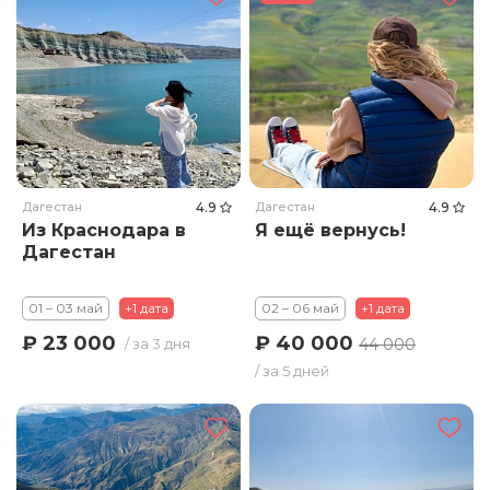
Дагестан
4.9
Дагестан
4.9
Из Краснодара в
Я ещё вернусь!
Дагестан
01 – 03 май
+1 дата
02 – 06 май
+1 дата
₽ 40 000
₽ 23 000
44 000
/ за 3 дня
/ за 5 дней