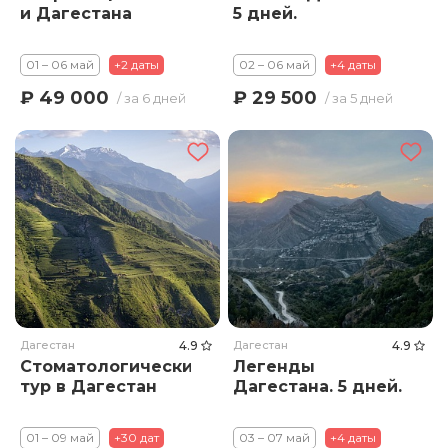
и Дагестана
5 дней.
01 – 06 май
+2 даты
02 – 06 май
+4 даты
₽ 49 000
₽ 29 500
/ за 6 дней
/ за 5 дней
Дагестан
4.9
Дагестан
4.9
Стоматологический
Легенды
тур в Дагестан
Дагестана. 5 дней.
01 – 09 май
+30 дат
03 – 07 май
+4 даты