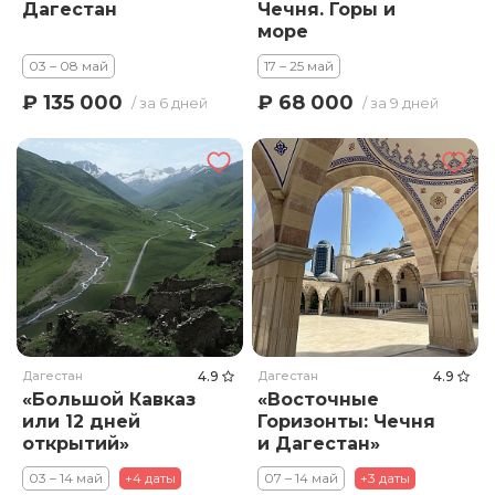
Дагестан
Чечня. Горы и
море
03 – 08 май
17 – 25 май
₽ 135 000
₽ 68 000
/ за 6 дней
/ за 9 дней
Дагестан
4.9
Дагестан
4.9
«Большой Кавказ
«Восточные
или 12 дней
Горизонты: Чечня
открытий»
и Дагестан»
03 – 14 май
+4 даты
07 – 14 май
+3 даты