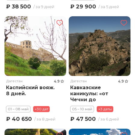
₽ 38 500
₽ 29 900
/ за 9 дней
/ за 5 дней
Дагестан
4.9
Дагестан
4.9
Каспийский вояж.
Кавказские
8 дней.
каникулы: «от
Чечни до
Дагестана»
01 – 08 май
+30 дат
05 – 10 май
+3 даты
₽ 40 650
₽ 47 500
/ за 8 дней
/ за 6 дней