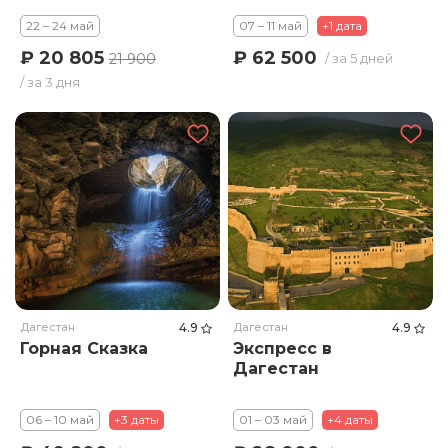
22 – 24 май
07 – 11 май
+1 дата
₽ 20 805
₽ 62 500
21 900
/ за 5 дней
/ за 3 дня
Дагестан
4.9
Дагестан
4.9
Горная Сказка
Экспресс в
Дагестан
06 – 10 май
+3 даты
01 – 03 май
+4 даты