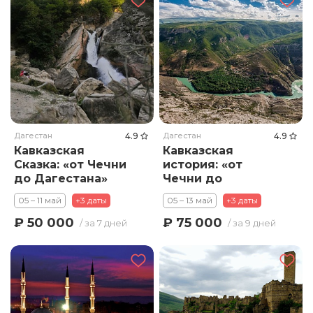
Дагестан
4.9
Дагестан
4.9
Кавказская
Кавказская
Сказка: «от Чечни
история: «от
до Дагестана»
Чечни до
Дагестана»
05 – 11 май
+3 даты
05 – 13 май
+3 даты
₽ 50 000
₽ 75 000
/ за 7 дней
/ за 9 дней