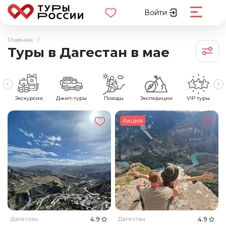
Войти
Главная
/
Туры в Дагестан в мае
е
Экскурсии
Джип-туры
Походы
Экспедиции
VIP туры
Акция
Дагестан
4.9
Дагестан
4.9