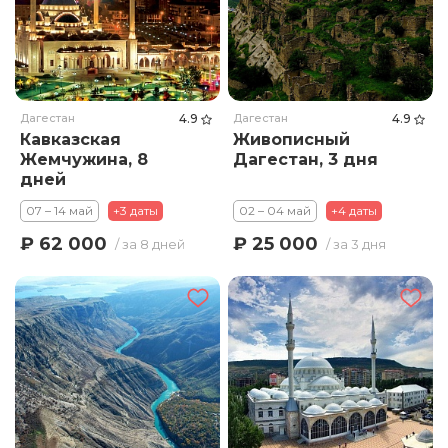
Дагестан
4.9
Дагестан
4.9
Кавказская
Живописный
Жемчужина, 8
Дагестан, 3 дня
дней
07 – 14 май
+3 даты
02 – 04 май
+4 даты
₽ 62 000
₽ 25 000
/ за 8 дней
/ за 3 дня