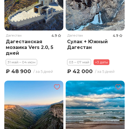
Дагестан
4.9
Дагестан
4.9
Дагестанская
Сулак + Южный
мозаика Vers 2.0, 5
Дагестан
дней
31 май – 04 июн
03 – 07 май
+3 даты
₽ 48 900
₽ 42 000
/ за 5 дней
/ за 5 дней