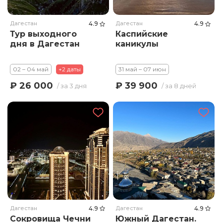
Дагестан
4.9
Дагестан
4.9
Тур выходного
Каспийские
дня в Дагестан
каникулы
02 – 04 май
+2 даты
31 май – 07 июн
₽ 26 000
₽ 39 900
/ за 3 дня
/ за 8 дней
Дагестан
4.9
Дагестан
4.9
Сокровища Чечни
Южный Дагестан.