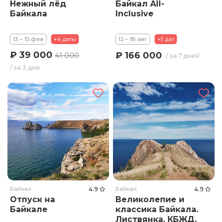
Нежный лёд
Байкал All-
Байкала
Inclusive
13 – 15 фев
+4 даты
12 – 18 авг
+5 дат
₽ 39 000
₽ 166 000
41 000
/ за 7 дней
/ за 3 дня
Байкал
4.9
Байкал
4.9
Отпуск на
Великолепие и
Байкале
классика Байкала.
Листвянка, КБЖД,