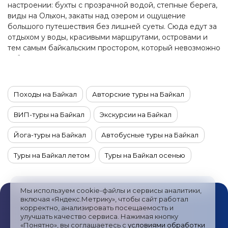
настроении: бухты с прозрачной водой, степные берега,
виды на Ольхон, закаты над озером и ощущение
большого путешествия без лишней суеты. Сюда едут за
отдыхом у воды, красивыми маршрутами, островами и
тем самым байкальским простором, который невозможно
забыть.
Походы на Байкал
Авторские туры на Байкал
ВИП-туры на Байкал
Экскурсии на Байкал
Йога-туры на Байкал
Автобусные туры на Байкал
Туры на Байкал летом
Туры на Байкал осенью
Туры на Байкал зимой
Мы используем cookie-файлы и сервисы аналитики,
Туры на Байкал из Санкт-Петербурга
включая «Яндекс.Метрику», чтобы сайт работал
корректно, анализировать посещаемость и
улучшать качество сервиса. Нажимая кнопку
Комбинированные туры на Байкал
«Понятно», вы соглашаетесь с
условиями обработки