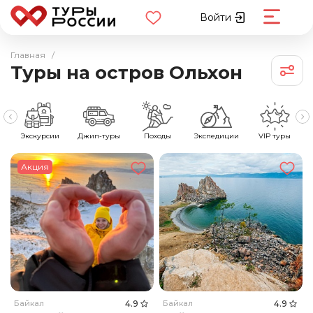
Войти
Главная
/
Туры на остров Ольхон
е
Экскурсии
Джип-туры
Походы
Экспедиции
VIP туры
Акция
Байкал
4.9
Байкал
4.9