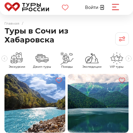
Войти
Главная
/
Туры в Сочи из
Хабаровска
е
Экскурсии
Джип-туры
Походы
Экспедиции
VIP туры