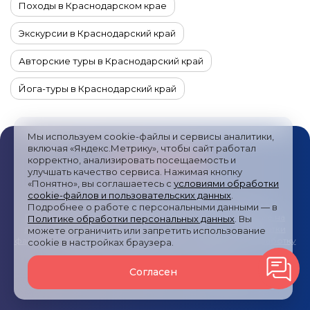
Походы в Краснодарском крае
Экскурсии в Краснодарский край
Авторские туры в Краснодарский край
Йога-туры в Краснодарский край
Автотуры в Краснодарский край
Мы используем cookie-файлы и сервисы аналитики,
Гастрономические туры в Краснодарский край
включая «Яндекс.Метрику», чтобы сайт работал
корректно, анализировать посещаемость и
Комбинированные туры в Краснодарский край
улучшать качество сервиса. Нажимая кнопку
«Понятно», вы соглашаетесь с
условиями обработки
cookie-файлов и пользовательских данных
.
Новогодние туры в Краснодарский край
Публичная оферта
/
Пользовательское соглашение
/
Подробнее о работе с персональными данными — в
Политика обработки персональных данных
/
Согласие на
Политике обработки персональных данных
. Вы
Туры в Краснодарский край на 10 или 14 дней
получение рекламных сообщений
/
Политика обработки
можете ограничить или запретить использование
файлов cookies и метрических систем
/
Согласие на обработку
cookie в настройках браузера.
персональных данных
/
Карта сайта
Туры в горы в Краснодарском крае
Согласен
© 2024—2026
Туры России
Все права защищены
Джип-туры в Краснодарском крае
Туры на квадроциклах, эндуро-туры в Краснодарском