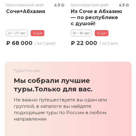
Краснодарский край
4.9
Краснодарский край
4.9
Сочи+Абхазия
Из Сочи в Абхазию
— по республике
с душой!
21 – 27 авг
+5 дат
16 – 18 авг
+5 дат
₽ 68 000
₽ 22 000
/ за 7 дней
/ за 3 дня
Туры России
Мы собрали лучшие
туры.
Только для вас.
Не важно путешествуете вы один или
группой, в каталоге вы найдете
подходящие туры по России в любом
направлении