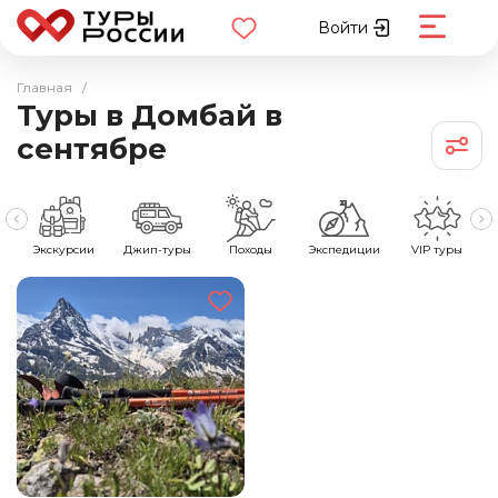
Войти
Главная
/
Туры в Домбай в
сентябре
е
Экскурсии
Джип-туры
Походы
Экспедиции
VIP туры