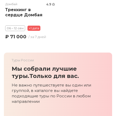
Домбай
4.9
Треккинг в
сердце Домбая
06 – 12 сен
+1 дата
₽ 71 000
/ за 7 дней
Туры России
Мы собрали лучшие
туры.
Только для вас.
Не важно путешествуете вы один или
группой, в каталоге вы найдете
подходящие туры по России в любом
направлении