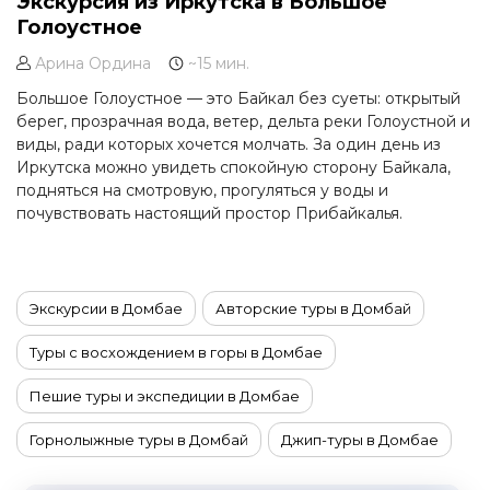
Экскурсия из Иркутска в Большое
Голоустное
Арина Ордина
~15 мин.
Большое Голоустное — это Байкал без суеты: открытый
берег, прозрачная вода, ветер, дельта реки Голоустной и
виды, ради которых хочется молчать. За один день из
Иркутска можно увидеть спокойную сторону Байкала,
подняться на смотровую, прогуляться у воды и
почувствовать настоящий простор Прибайкалья.
Экскурсии в Домбае
Авторские туры в Домбай
Туры с восхождением в горы в Домбае
Пешие туры и экспедиции в Домбае
Горнолыжные туры в Домбай
Джип-туры в Домбае
Йога-туры в Домбай
Сплавы по рекам в Домбае