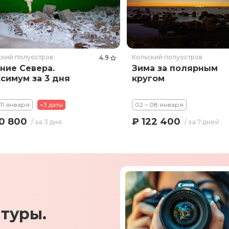
ский полуостров
Кольский полуостров
4.9
ние Севера.
Зима за полярным
симум за 3 дня
кругом
 11 января
+3 даты
02 – 08 января
0 800
₽ 122 400
/ за 3 дня
/ за 7 дней
туры.