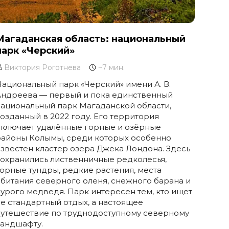
Магаданская область: национальный
парк «Черский»
Виктория Роготнева
~7 мин.
ациональный парк «Черский» имени А. В.
Андреева — первый и пока единственный
ациональный парк Магаданской области,
озданный в 2022 году. Его территория
включает удалённые горные и озёрные
районы Колымы, среди которых особенно
звестен кластер озера Джека Лондона. Здесь
охранились лиственничные редколесья,
орные тундры, редкие растения, места
битания северного оленя, снежного барана и
урого медведя. Парк интересен тем, кто ищет
е стандартный отдых, а настоящее
путешествие по труднодоступному северному
ландшафту.