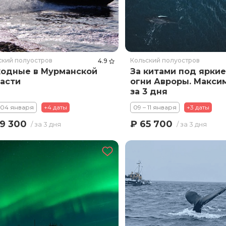
ский полуостров
Кольский полуостров
4.9
одные в Мурманской
За китами под яркие
асти
огни Авроры. Макси
за 3 дня
 04 января
+4 даты
09 – 11 января
+3 даты
9 300
₽ 65 700
/ за 3 дня
/ за 3 дня