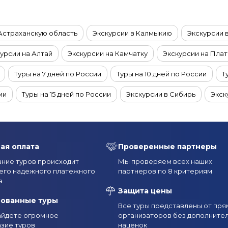
 Астраханскую область
Экскурсии в Калмыкию
Экскурсии 
урсии на Алтай
Экскурсии на Камчатку
Экскурсии на Пла
Туры на 7 дней по России
Туры на 10 дней по России
Т
ии
Туры на 15 дней по России
Экскурсии в Сибирь
Экск
Туры на 6 дней по России
Туры на 5 дней по России
Туры на
Туры в октябре по России
Туры из Казани
Туры из Рязан
ая оплата
Проверенные партнеры
 по России
Туры по России из Москвы
Туры по России из
ние туров происходит
Мы проверяем всех наших
его надежного платежного
партнеров по 8 критериям
рсии в Якутске
Экскурсии на Ямал
Экскурсии на Кольски
а
Защита цены
Туры с экскурсиями в Мурманск и область летом
Туры с экск
рованные туры
Все туры представлены от пря
найдете огромное
организаторов без дополните
Туры с экскурсиями в Мурманск и область в марте
Туры с
зие туров
наценок