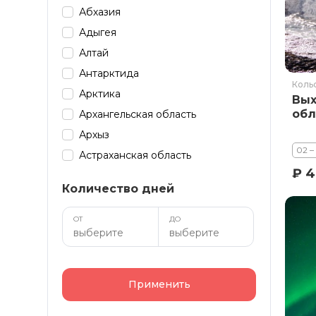
Абхазия
Адыгея
Алтай
Антарктида
Коль
Арктика
Вых
обл
Архангельская область
Архыз
02 –
Астраханская область
₽ 4
Байкал
Количество дней
Башкирия
Бурятия
ОТ
ДО
Дагестан
Домбай
Забайкалье
Применить
Зарубеж