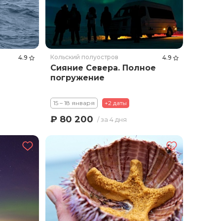
Кольский полуостров
4.9
4.9
Сияние Севера. Полное
погружение
15 – 18 января
+2 даты
₽ 80 200
/ за 4 дня