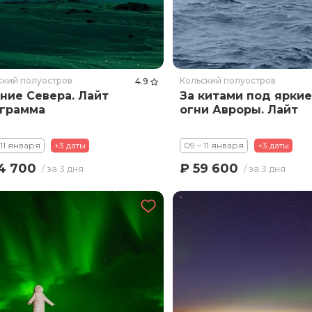
ский полуостров
Кольский полуостров
4.9
ние Севера. Лайт
За китами под яркие
грамма
огни Авроры. Лайт
 11 января
+3 даты
09 – 11 января
+3 даты
4 700
₽ 59 600
/ за 3 дня
/ за 3 дня