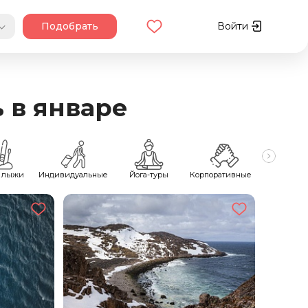
Подобрать
Войти
 в январе
 лыжи
Индивидуальные
Йога-туры
Корпоративные
Майск