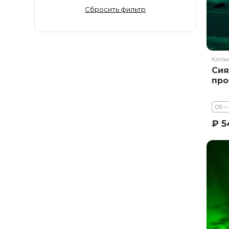
Золотое Кольцо
Сбросить фильтр
Ингушетия
Иркутская область
Кабардино-Балкария
Коль
Кавказ
Сия
Калининград
про
Калмыкия
Камчатка
09 –
Карачаево-Черкесия
₽ 5
Карелия
Колыма
Кольский полуостров
Кострома
Краснодарский край
Красноярский край
Курильские острова