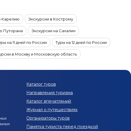
в Карелию
Экскурсии в Кострому
то Путорана
Экскурсии на Сахалин
уры на 11 дней по России
Туры на 12 дней по России
урсии в Москву и Московскую область
 9 дней по России
Туры на 8 дней по России
и
Экскурсионные туры из Москвы
Каталог туров
 Санкт-Петербурга
Туры из Екатеринбурга
Направления туризма
й полуостров
Каталог впечатлений
Экскурсии в Мурманске и области
Журнал о путешествиях
урсиями в Мурманск и область в декабре
Организаторы туров
мых
льных
 экскурсиями в Мурманск и область в июне
Памятка туриста перед поездкой