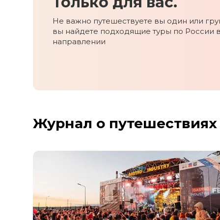
Только для вас.
Ставропольский край
Татарстан
Не важно путешествуете вы один или груп
вы найдете подходящие туры по России 
Териберка
направлении
Тыва
Урал
Хабаровский край
Хакасия
Чечня
Чукотка
Журнал о путешествиях
Шантарские Острова
Эльбрус
Якутия
Якутск
Ямал