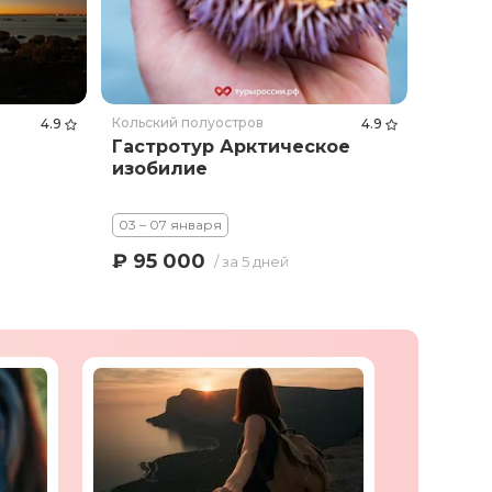
Кольский полуостров
4.9
4.9
Гастротур Арктическое
изобилие
03 – 07 января
₽ 95 000
/ за 5 дней