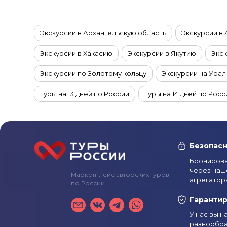
Экскурсии в Архангельскую область
Экскурсии в
Экскурсии в Хакасию
Экскурсии в Якутию
Экск
Экскурсии по Золотому кольцу
Экскурсии на Урал
Туры на 13 дней по России
Туры на 14 дней по Росс
Экскурсии в Арктику
Туры на 4 дня по России
Экскурсии на Чукотку
Туры в ноябре по России
Безопасн
Экскурсии на Курильские острова
Туры в декабре
Бронирова
через наш
Маркетплейс авторских туров
Туры из Владимира
Экскурсии на Байкал
Экску
агрегатор
по России
Туры с экскурсиями в Мурманск и область зимой
Гаранти
У нас вы 
Туры с экскурсиями в Мурманск и область в феврале
разнообра