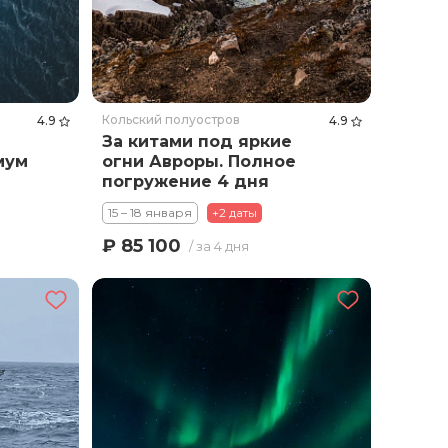
Кольский полуостров
4.9
4.9
За китами под яркие
мум
огни Авроры. Полное
погружение 4 дня
15 – 18 января
+2 даты
₽ 85 100
/ за 4 дня