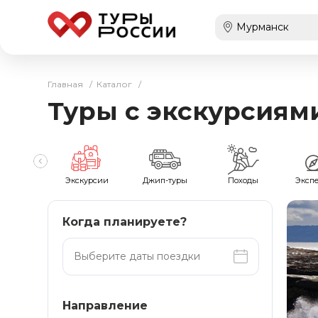
Главная
/
Каталог
/
Туры с экскурсиями
мейные
Экскурсии
Джип-туры
Походы
Эксп
Когда планируете?
Направление