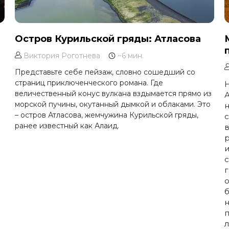
Остров Курильской гряды: Атласова
Виктория Роготнева
~6 мин.
Представьте себе пейзаж, словно сошедший со
страниц приключенческого романа. Где
Н
величественный конус вулкана вздымается прямо из
морской пучины, окутанный дымкой и облаками. Это
н
– остров Атласова, жемчужина Курильской гряды,
с
ранее известный как Алаид.
и
с
г
о
б
н