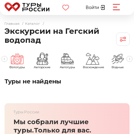
Войти
Главная
/
Каталог
/
Экскурсии на Гегский
водопад
Фототуры
Авторские
Автотуры
Восхождения
Водные
Туры не найдены
Туры России
Мы собрали лучшие
туры.
Только для вас.