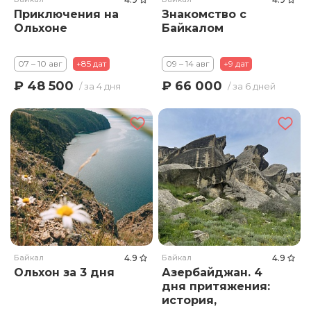
Приключения на
Знакомство с
Ольхоне
Байкалом
07 – 10 авг
+85 дат
09 – 14 авг
+9 дат
₽ 48 500
₽ 66 000
/ за 4 дня
/ за 6 дней
Байкал
4.9
Байкал
4.9
Ольхон за 3 дня
Азербайджан. 4
дня притяжения:
история,