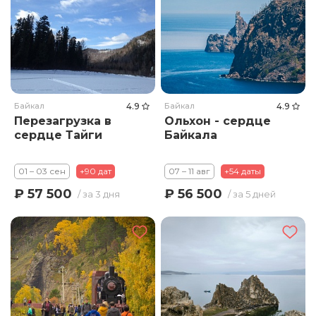
Байкал
4.9
Байкал
4.9
Перезагрузка в
Ольхон - сердце
сердце Тайги
Байкала
01 – 03 сен
+90 дат
07 – 11 авг
+54 даты
₽ 57 500
₽ 56 500
/ за 3 дня
/ за 5 дней