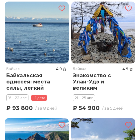
Байкал
4.9
Байкал
4.9
Байкальская
Знакомство с
одиссея: места
Улан-Удэ и
силы, легкий
великим
треккинг и
Байкалом
15 – 22 авг
+1 дата
21 – 25 авг
путешествие.
Много экскурсий и
₽ 93 800
₽ 54 900
/ за 8 дней
/ за 5 дней
2 треккинга.
Комфорт-тур