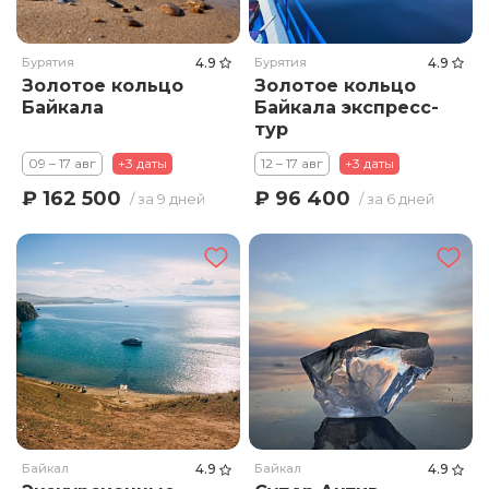
Бурятия
4.9
Бурятия
4.9
Золотое кольцо
Золотое кольцо
Байкала
Байкала экспресс-
тур
09 – 17 авг
+3 даты
12 – 17 авг
+3 даты
₽ 162 500
₽ 96 400
/ за 9 дней
/ за 6 дней
Байкал
4.9
Байкал
4.9