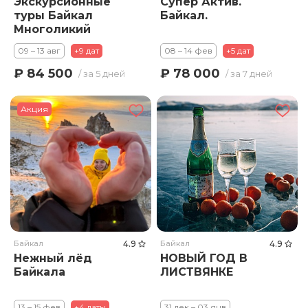
Экскурсионные
Супер Актив.
туры Байкал
Байкал.
Многоликий
09 – 13 авг
+9 дат
08 – 14 фев
+5 дат
₽ 84 500
₽ 78 000
/ за 5 дней
/ за 7 дней
Акция
Байкал
4.9
Байкал
4.9
Нежный лёд
НОВЫЙ ГОД В
Байкала
ЛИСТВЯНКЕ
13 – 15 фев
+4 даты
31 дек – 03 янв