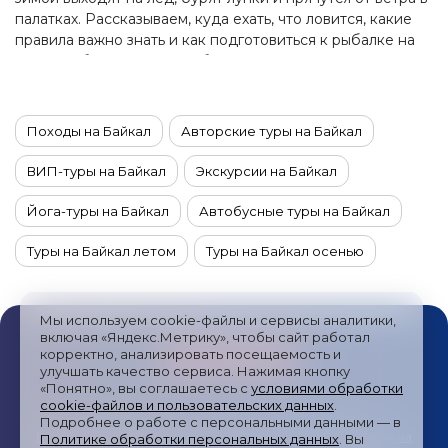
палатках. Рассказываем, куда ехать, что ловится, какие
правила важно знать и как подготовиться к рыбалке на
Байкале без лишних ошибок.
Походы на Байкал
Авторские туры на Байкал
ВИП-туры на Байкал
Экскурсии на Байкал
Йога-туры на Байкал
Автобусные туры на Байкал
Туры на Байкал летом
Туры на Байкал осенью
Туры на Байкал зимой
Мы используем cookie-файлы и сервисы аналитики,
Туры на Байкал из Санкт-Петербурга
включая «Яндекс.Метрику», чтобы сайт работал
корректно, анализировать посещаемость и
улучшать качество сервиса. Нажимая кнопку
Комбинированные туры на Байкал
«Понятно», вы соглашаетесь с
условиями обработки
cookie-файлов и пользовательских данных
.
Новогодние туры на Байкал
Публичная оферта
/
Пользовательское соглашение
/
Подробнее о работе с персональными данными — в
Политика обработки персональных данных
/
Согласие на
Политике обработки персональных данных
. Вы