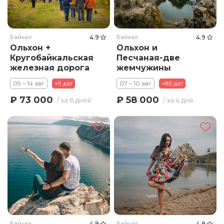
Байкал
4.9
Байкал
4.9
Ольхон +
Ольхон и
Кругобайкальская
Песчаная-две
железная дорога
жемчужины
Байкала
09 – 14 авг
+9 дат
07 – 10 авг
+85 дат
₽ 73 000
₽ 58 000
/ за 6 дней
/ за 4 дня
Байкал
4.9
Байкал
4.9