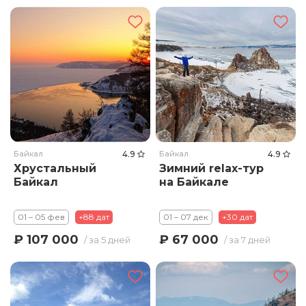
Байкал
4.9
Байкал
4.9
Хрустальный
Зимний relax-тур
Байкал
на Байкале
01 – 05 фев
+88 дат
01 – 07 дек
+30 дат
₽ 107 000
₽ 67 000
/ за 5 дней
/ за 7 дней