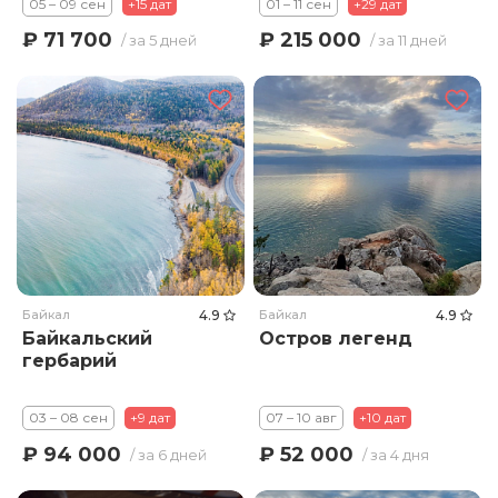
05 – 09 сен
+15 дат
01 – 11 сен
+29 дат
₽ 71 700
₽ 215 000
/ за 5 дней
/ за 11 дней
Байкал
4.9
Байкал
4.9
Байкальский
Остров легенд
гербарий
03 – 08 сен
+9 дат
07 – 10 авг
+10 дат
₽ 94 000
₽ 52 000
/ за 6 дней
/ за 4 дня