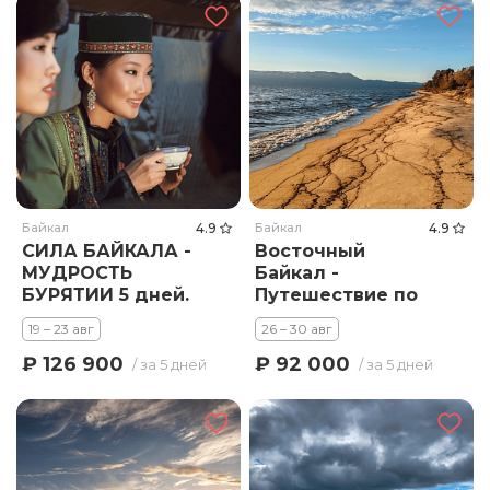
Байкал
4.9
Байкал
4.9
СИЛА БАЙКАЛА -
Восточный
МУДРОСТЬ
Байкал -
БУРЯТИИ 5 дней.
Путешествие по
скрытым уголкам
19 – 23 авг
26 – 30 авг
озера
₽ 126 900
₽ 92 000
/ за 5 дней
/ за 5 дней