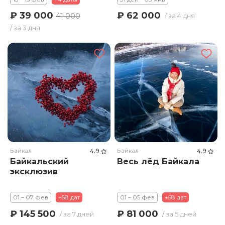
₽ 39 000
₽ 62 000
41 000
/ за 4 дня
/ за 3 дня
Байкал
4.9
Байкал
4.9
Байкальский
Весь лёд Байкала
эксклюзив
01 – 07 фев
+58 дат
01 – 05 фев
+58 дат
₽ 145 500
₽ 81 000
/ за 7 дней
/ за 5 дней