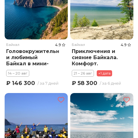
Байкал
4.9
Байкал
4.9
Головокружительный
Приключения и
и любимый
сияние Байкала.
Байкал в мини-
Комфорт.
группе. Отели до
Иркутск–Малое
14 – 20 авг
21 – 26 авг
+1 дата
4*! Иркутск –
море–Ольхон -
Ольхон – Хобой -
Хобой и мн. др.
₽ 146 300
₽ 58 300
/ за 7 дней
/ за 6 дней
Огой – Золотая
орда – Листвянка
– КБЖД – Тальцы