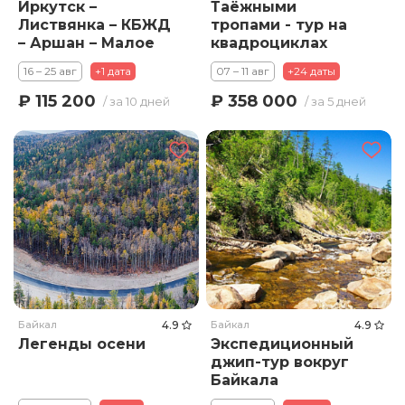
Иркутск –
Таёжными
Листвянка – КБЖД
тропами - тур на
– Аршан – Малое
квадроциклах
море – Ольхон –
16 – 25 авг
+1 дата
07 – 11 авг
+24 даты
Иркутск
₽ 115 200
₽ 358 000
/ за 10 дней
/ за 5 дней
Байкал
4.9
Байкал
4.9
Легенды осени
Экспедиционный
джип-тур вокруг
Байкала