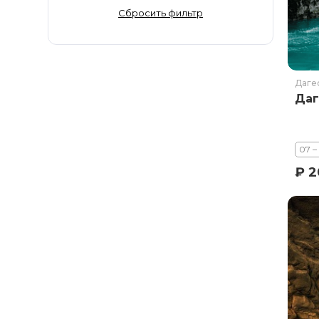
Золотое Кольцо
Сбросить фильтр
Ингушетия
Иркутская область
Кабардино-Балкария
Даге
Кавказ
Даг
Калининград
Калмыкия
Камчатка
07 –
Карачаево-Черкесия
₽ 2
Карелия
Колыма
Кольский полуостров
Кострома
Краснодарский край
Красноярский край
Курильские острова