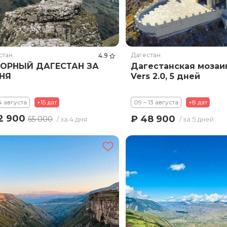
стан
Дагестан
4.9
ГОРНЫЙ ДАГЕСТАН ЗА
Дагестанская мозаи
НЯ
Vers 2.0, 5 дней
14 августа
+15 дат
09 – 13 августа
+8 дат
2 900
₽ 48 900
65 000
/ за 4 дня
/ за 5 дней