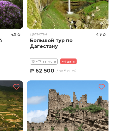
Дагестан
4.9
4.9
4
Большой тур по
Дагестану
13 – 17 августа
+4 даты
₽ 62 500
/ за 5 дней