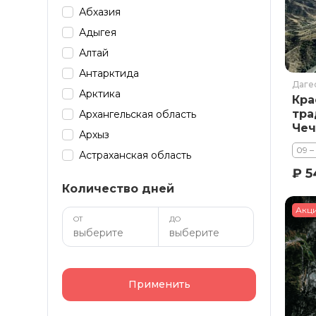
Абхазия
Адыгея
Алтай
Антарктида
Даге
Арктика
Кра
тра
Архангельская область
Чеч
Архыз
Осе
09 –
Астраханская область
вос
₽ 5
Байкал
Количество дней
Башкирия
Акц
Бурятия
ОТ
ДО
Дагестан
Домбай
Забайкалье
Применить
Зарубеж