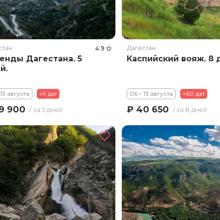
стан
Дагестан
4.9
енды Дагестана. 5
Каспийский вояж. 8 
й.
 13 августа
+9 дат
06 – 13 августа
+60 дат
9 900
₽ 40 650
/ за 5 дней
/ за 8 дней