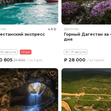
стан
Дагестан
4.9
естанский экспресс
Горный Дагестан за 
дня
 09 августа
+11 дат
13 – 17 августа
0 805
₽ 28 000
21 900
/ за 3 дня
/ за 5 дней