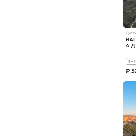
Ставропольский край
Татарстан
Териберка
Тыва
Даге
Урал
НА
4 Д
Хабаровский край
Хакасия
11 – 
Чечня
₽ 5
Чукотка
Шантарские Острова
Эльбрус
Якутия
Якутск
Ямал