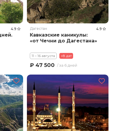
Дагестан
4.9
4.9
дней.
Кавказские каникулы:
«от Чечни до Дагестана»
11 – 16 августа
+8 дат
₽ 47 500
/ за 6 дней