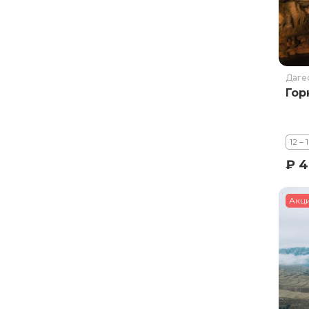
Курильское озеро
Москва и Московская область
Мурманск
Новгородская область
Даге
Гор
Оймякон
Осетия
Остров Итуруп
12 – 
Остров Кунашир
₽ 4
Остров Шикотан
Плато Путорана
Акц
Приморье
Самарская область
Сахалин
Сибирь
Соловецкие острова