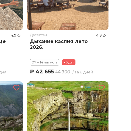
Дагестан
4.9
4.9
це
Дыхание каспия лето
2026.
07 – 14 августа
+6 дат
₽ 42 655
44 900
 дня
/ за 8 дней