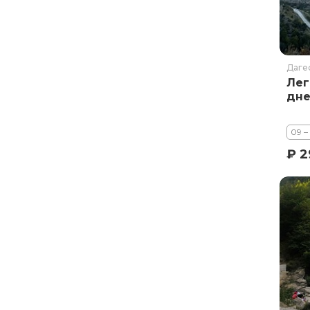
Даге
Лег
дне
09 –
₽ 2