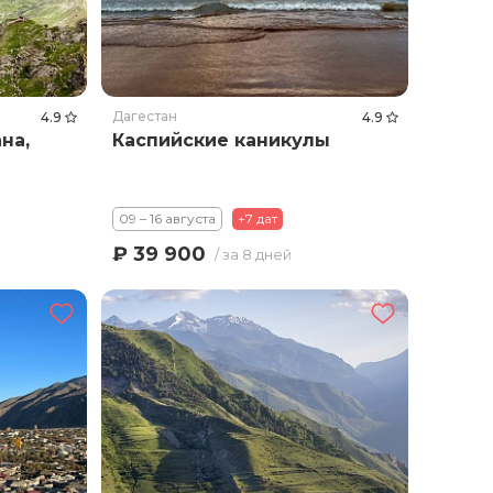
Дагестан
4.9
4.9
на,
Каспийские каникулы
09 – 16 августа
+7 дат
₽ 39 900
/ за 8 дней