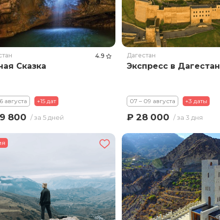
стан
Дагестан
4.9
ная Сказка
Экспресс в Дагестан
16 августа
+15 дат
07 – 09 августа
+3 даты
9 800
₽ 28 000
/ за 5 дней
/ за 3 дня
ия