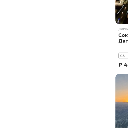
Даге
Сок
Даг
08 –
₽ 4