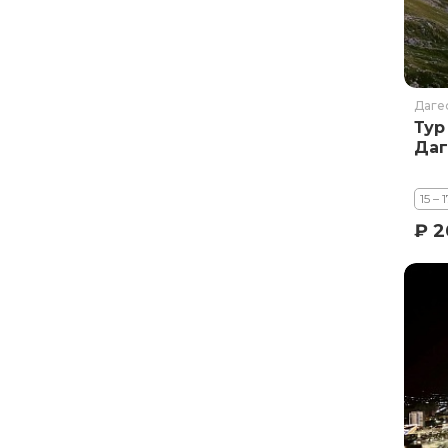
Даге
Тур
Даг
15 – 
₽ 2