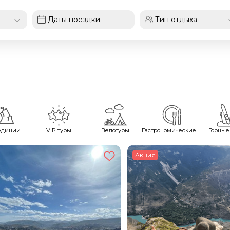
едиции
VIP туры
Велотуры
Гастрономические
Горные
Акция