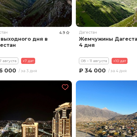
стан
Дагестан
4.9
 выходного дня в
Жемчужины Дагеста
естан
4 дня
17 августа
+7 дат
08 – 11 августа
+10 дат
6 000
₽ 34 000
/ за 3 дня
/ за 4 дня