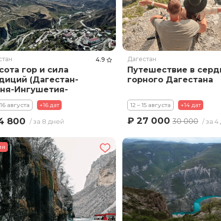
стан
Дагестан
4.9
сота гор и сила
Путешествие в серд
диций (Дагестан-
горного Дагестана
ня-Ингушетия-
тия) заезды по
 16 августа
+16 дат
12 – 15 августа
+14 дат
кресеньям
₽ 27 000
4 800
30 000
/ за 8 дней
/ за 4
ия