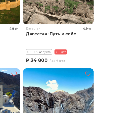
Дагестан
4.9
4.9
Дагестан: Путь к себе
06 – 09 августа
+16 дат
₽ 34 800
/ за 4 дня