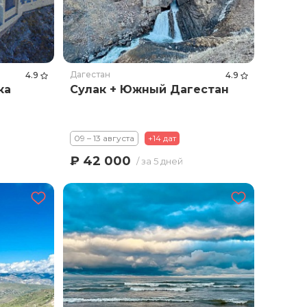
Дагестан
4.9
4.9
ка
Сулак + Южный Дагестан
09 – 13 августа
+14 дат
₽ 42 000
/ за 5 дней