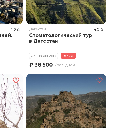
Дагестан
4.9
4.9
дней.
Стоматологический тур
в Дагестан
06 – 14 августа
+86 дат
₽ 38 500
/ за 9 дней