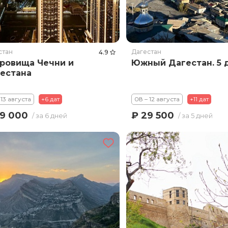
стан
Дагестан
4.9
ровища Чечни и
Южный Дагестан. 5 
естана
 13 августа
+6 дат
08 – 12 августа
+11 дат
9 000
₽ 29 500
/ за 6 дней
/ за 5 дней