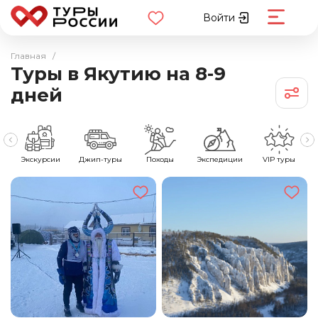
Войти
Главная
/
Туры в Якутию на 8-9
дней
е
Экскурсии
Джип-туры
Походы
Экспедиции
VIP туры