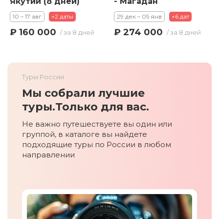
Якутии (8 дней)
- Магадан
10 – 17 авг
+2 даты
29 дек – 05 янв
+6 дат
₽ 160 000
₽ 274 000
/ за 8 дней
/ за 8 дней
Туры России
Мы собрали лучшие
туры.
Только для вас.
Не важно путешествуете вы один или
группой, в каталоге вы найдете
подходящие туры по России в любом
направлении