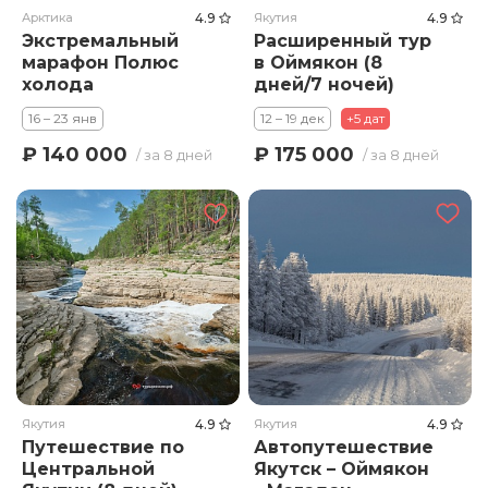
Арктика
4.9
Якутия
4.9
Экстремальный
Расширенный тур
марафон Полюс
в Оймякон (8
холода
дней/7 ночей)
16 – 23 янв
12 – 19 дек
+5 дат
₽ 140 000
₽ 175 000
/ за 8 дней
/ за 8 дней
Якутия
4.9
Якутия
4.9
Путешествие по
Автопутешествие
Центральной
Якутск – Оймякон