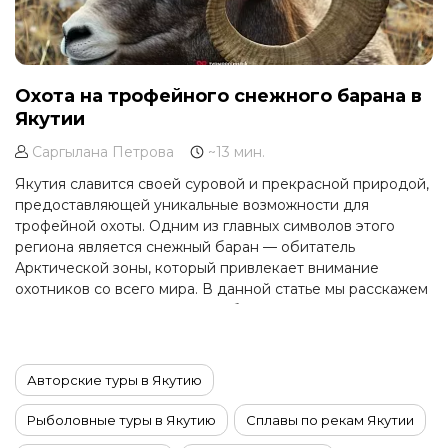
Охота на трофейного снежного барана в
Якутии
Саргылана Петрова
~13 мин.
Якутия славится своей суровой и прекрасной природой,
предоставляющей уникальные возможности для
трофейной охоты. Одним из главных символов этого
региона является снежный баран — обитатель
Арктической зоны, который привлекает внимание
охотников со всего мира. В данной статье мы расскажем
о жизни этого животного, особенностях охоты на него
и важных моментах, которые следует учитывать при
планировании такого тура.
Авторские туры в Якутию
Рыболовные туры в Якутию
Сплавы по рекам Якутии