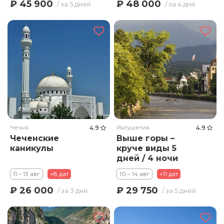
гарантированы!
₽ 45 900
₽ 48 000
/ за 5 дней
/ за 4 дня
Чечня
4.9
Ингушетия
4.9
Чеченские
Выше горы –
каникулы
круче виды 5
дней / 4 ночи
11 – 13 авг
+8 дат
10 – 14 авг
+11 дат
₽ 26 000
₽ 29 750
/ за 3 дня
/ за 5 дней