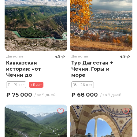
Дагестан
4.9
Дагестан
4.9
Кавказская
Тур Дагестан +
история: «от
Чечня. Горы и
Чечни до
море
Дагестана»
11 – 19 авг
+11 дат
18 – 26 окт
₽ 75 000
₽ 68 000
/ за 9 дней
/ за 9 дней