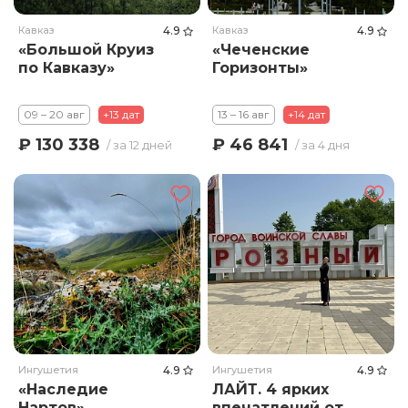
Кавказ
4.9
Кавказ
4.9
«Большой Круиз
«Чеченские
по Кавказу»
Горизонты»
09 – 20 авг
+13 дат
13 – 16 авг
+14 дат
₽ 130 338
₽ 46 841
/ за 12 дней
/ за 4 дня
Ингушетия
4.9
Ингушетия
4.9
«Наследие
ЛАЙТ. 4 ярких
Нартов»
впечатлений от