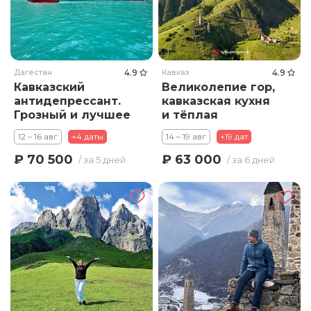
Дагестан
4.9
Кавказ
4.9
Кавказский
Великолепие гор,
антидепрессант.
кавказская кухня
Грозный и лучшее
и тёплая
в Дагестане.
компания
12 – 16 авг
+4 даты
14 – 19 авг
+19 дат
₽ 70 500
₽ 63 000
/ за 5 дней
/ за 6 дней