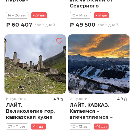
Северного
Кавказа с
14 – 20 авг
+29 дат
10 – 14 авг
+19 дат
"Южным" горячим
сердцем.
₽ 60 407
₽ 49 500
/ за 7 дней
/ за 5 дней
Ингушетия
4.9
Ингушетия
4.9
ЛАЙТ.
ЛАЙТ. КАВКАЗ.
Великолепие гор,
Катаемся -
кавказская кухня
впечатляемся –
и тёплая
объедаемся!
07 – 11 сен
+14 дат
10 – 13 авг
+19 дат
компания