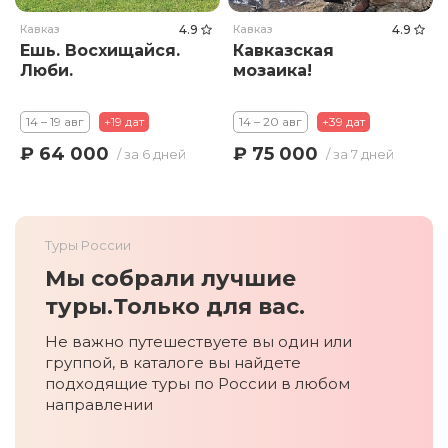
Кавказ
4.9
Кавказ
4.9
Ешь. Восхищайся.
Кавказская
Люби.
мозаика!
14 – 19 авг
+19 дат
14 – 20 авг
+39 дат
₽ 64 000
₽ 75 000
/ за 6 дней
/ за 7 дней
Туры России
Мы собрали лучшие
туры.
Только для вас.
Не важно путешествуете вы один или
группой, в каталоге вы найдете
подходящие туры по России в любом
направлении