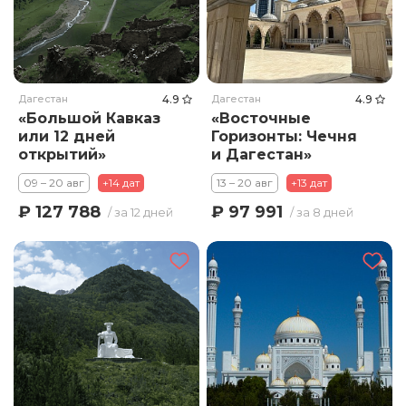
Дагестан
4.9
Дагестан
4.9
«Большой Кавказ
«Восточные
или 12 дней
Горизонты: Чечня
открытий»
и Дагестан»
09 – 20 авг
+14 дат
13 – 20 авг
+13 дат
₽ 127 788
₽ 97 991
/ за 12 дней
/ за 8 дней