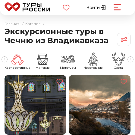
Войти
Главная
/
Каталог
/
Экскурсионные туры в
Чечню из Владикавказа
ы
Корпоративные
Майские
Мототуры
Новогодние
Охота