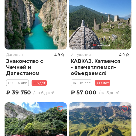
Дагестан
4.9
Ингушетия
4.9
Знакомство с
КАВКАЗ. Катаемся
Чечней и
- впечатляемся-
Дагестаном
объедаемся!
(заезды по
09 – 14 авг
+16 дат
14 – 18 авг
+19 дат
воскресеньям)
₽ 39 750
₽ 57 000
/ за 6 дней
/ за 5 дней