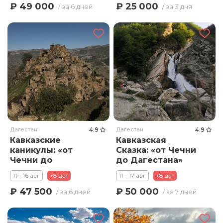
₽ 49 000
₽ 25 000
/ за 6 дней
/ за 3 дня
Дагестан
4.9
Дагестан
4.9
Кавказские
Кавказская
каникулы: «от
Сказка: «от Чечни
Чечни до
до Дагестана»
Дагестана»
11 – 16 авг
+8 дат
11 – 17 авг
+8 дат
₽ 47 500
₽ 50 000
/ за 6 дней
/ за 7 дней