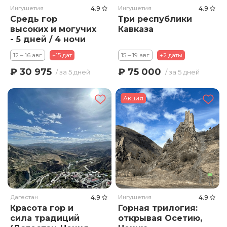
Ингушетия
4.9
Ингушетия
4.9
Средь гор
Три республики
высоких и могучих
Кавказа
- 5 дней / 4 ночи
12 – 16 авг
+15 дат
15 – 19 авг
+2 даты
₽ 30 975
₽ 75 000
/ за 5 дней
/ за 5 дней
Акция
Дагестан
4.9
Ингушетия
4.9
Красота гор и
Горная трилогия:
сила традиций
открывая Осетию,