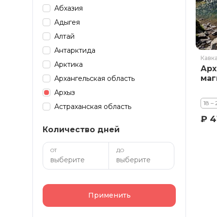
Абхазия
Адыгея
Алтай
Антарктида
Кавк
Арктика
Арх
маг
Архангельская область
Архыз
18 –
Астраханская область
₽ 4
Байкал
Количество дней
Башкирия
Бурятия
ОТ
ДО
Дагестан
Домбай
Забайкалье
Применить
Зарубеж