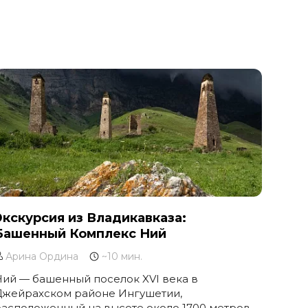
Экскурсия из Владикавказа:
Башенный Комплекс Ний
Арина Ордина
~10 мин.
ий — башенный поселок XVI века в
Джейрахском районе Ингушетии,
асположенный на высоте около 1700 метров.