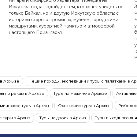
Ангары и сибирского характера. Поездка из
З
Иркутска сюда подойдёт тем, кто хочет увидеть не
ж
только Байкал, но и другую Иркутскую область: с
историей старого промысла, музеем, городскими
у
маршрутами, курортной памятью и атмосферой
б
настоящего Приангарья.
н
к
 в Архызе
Пешие походы, экспедиции и туры с палатками в А
ы по рекам в Архызе
Туры на машине в Архызе
Активные
мические туры в Архыз
Охотничьи туры в Архыз
Рыболов
 туры в Архыз
Туры на двоих в Архыз
Туры выходного дня 
Новогодние туры в Архыз
Зимние туры в Архыз
Весен