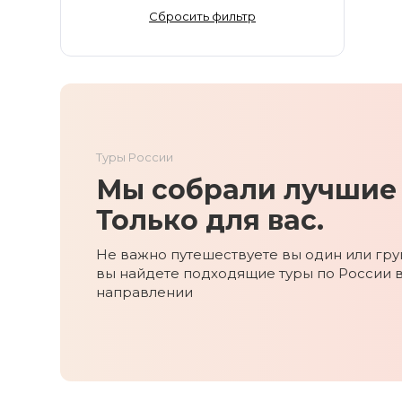
Золотое Кольцо
Сбросить фильтр
Ингушетия
Иркутская область
Кабардино-Балкария
Кавказ
Калининград
Туры России
Калмыкия
Мы собрали лучшие 
Камчатка
Карачаево-Черкесия
Только для вас.
Карелия
Не важно путешествуете вы один или груп
Колыма
вы найдете подходящие туры по России 
Кольский полуостров
направлении
Кострома
Краснодарский край
Красноярский край
Курильские острова