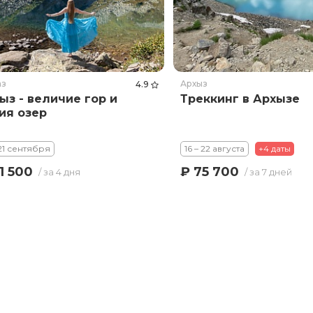
аз
Архыз
4.9
ыз - величие гор и
Треккинг в Архызе
ия озер
 21 сентября
16 – 22 августа
+4 даты
1 500
₽ 75 700
/ за 4 дня
/ за 7 дней