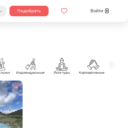
Подобрать
Войти
 лыжи
Индивидуальные
Йога-туры
Корпоративные
Майск