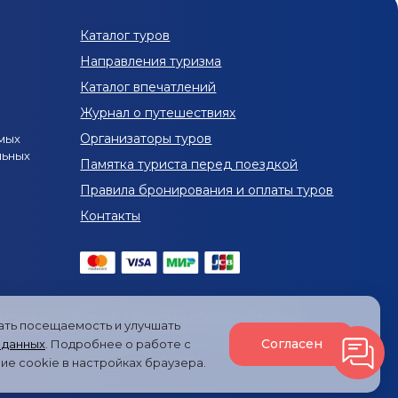
в Архыз на 8 марта
Туры в Архыз в апреле
Каталог туров
в Архыз в августе
Туры в Архыз в сентябре
Направления туризма
тигорска
Каталог впечатлений
Журнал о путешествиях
 в Архыз из Железноводска
Организаторы туров
мых
льных
туры в Архыз из Краснодара
Памятка туриста перед поездкой
Правила бронирования и оплаты туров
га
Горнолыжные туры в Архыз из Краснодара
Контакты
хыз
Конные туры в Архызе
и в Архыз
Авторские туры в Архыз
Архыз
екламных сообщений
/
Политика обработки файлов
вать посещаемость и улучшать
Согласен
 данных
. Подробнее о работе с
ие cookie в настройках браузера.