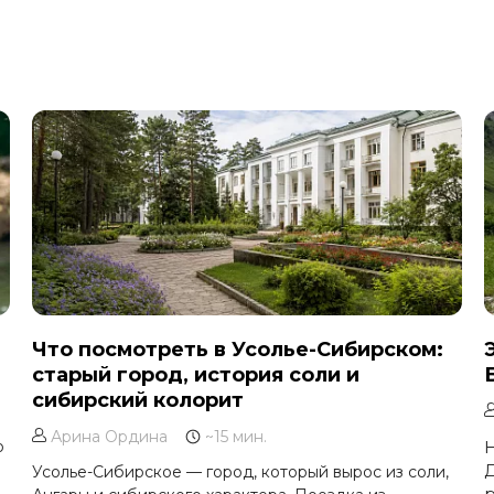
Что посмотреть в Усолье-Сибирском:
старый город, история соли и
сибирский колорит
Арина Ордина
~15 мин.
о
Н
Усолье-Сибирское — город, который вырос из соли,
р