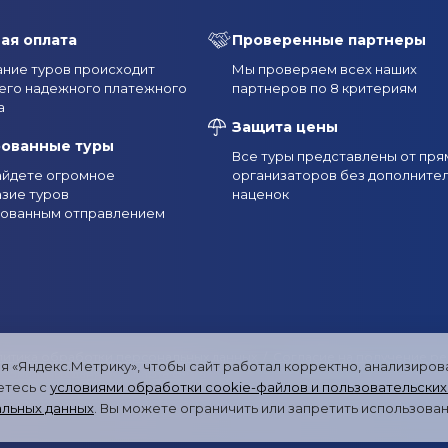
Туры в Архыз на 23 февраля
Туры в Архыз в марте
Туры 
ая оплата
Проверенные партнеры
дники
Туры в Архыз в июне
Туры в Архыз в июле
Туры 
ние туров происходит
Мы проверяем всех наших
его надежного платежного
партнеров по 8 критериям
Туры в Архыз в декабре
Экскурсионные туры в Архыз из Пя
а
Защита цены
курсионные туры в Архыз из Ессентуков
Экскурсионные туры
рованные туры
Все туры представлены от пря
найдете огромное
организаторов без дополните
Экскурсионные туры в Архыз из Ставрополя
Экскурсионные 
зие туров
наценок
рованным отправлением
ыз из Москвы
Горнолыжные туры в Архыз из Санкт-Петербур
ах, мотоциклах и эндуро-туры в Архызе
Недорогие туры в Ар
Архыз, в которые можно с собакой
Групповые туры и экскурси
итика обработки персональных данных
/
Согласие на получение р
я «Яндекс.Метрику», чтобы сайт работал корректно, анализиро
рсональных данных
/
Карта сайта
етесь с
условиями обработки cookie-файлов и пользовательских
льных данных
. Вы можете ограничить или запретить использован