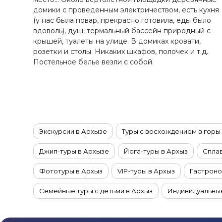
Ставропольский край
домики с проведенным электричеством, есть кухня
Татарстан
(у нас была повар, прекрасно готовила, еды было
вдоволь), душ, термальный бассейн природный с
Териберка
крышей, туалеты на улице. В домиках кровати,
Тыва
розетки и столы. Никаких шкафов, полочек и т.д.
Урал
Постельное белье везли с собой.
Хабаровский край
Хакасия
Чечня
Чукотка
Экскурсии в Архызе
Туры с восхождением в горы
Шантарские Острова
Эльбрус
Джип-туры в Архызе
Йога-туры в Архыз
Сплав
Якутия
Фототуры в Архыз
VIP-туры в Архыз
Гастроно
Якутск
Ямал
Семейные туры с детьми в Архыз
Индивидуальные
Туры в Архыз на 5-6 дней
Туры в Архыз на неделю