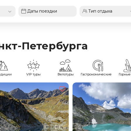
анкт-Петербурга
едиции
VIP туры
Велотуры
Гастрономические
Горные