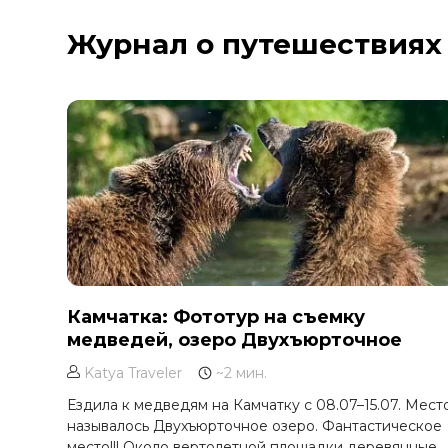
Курильское озеро
Журнал о путешествиях
Москва и Московская область
Мурманск
Новгородская область
Оймякон
Осетия
Остров Итуруп
Остров Кунашир
Остров Шикотан
Плато Путорана
Приморье
Камчатка: Фототур на съемку
медведей, озеро Двухъюрточное
Самарская область
Сахалин
Katya Traveler
~2 мин.
Сибирь
Ездила к медведям на Камчатку с 08.07–15.07. Мест
называлось Двухъюрточное озеро. Фантастическое
Соловецкие острова
место!!! Около вертолетной площадки деревянные