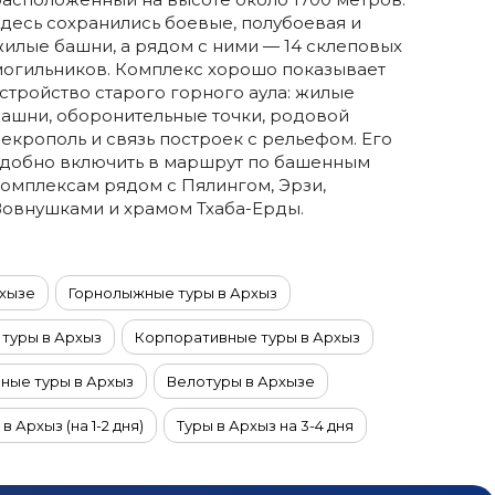
десь сохранились боевые, полубоевая и
илые башни, а рядом с ними — 14 склеповых
могильников. Комплекс хорошо показывает
стройство старого горного аула: жилые
ашни, оборонительные точки, родовой
екрополь и связь построек с рельефом. Его
удобно включить в маршрут по башенным
омплексам рядом с Пялингом, Эрзи,
Вовнушками и храмом Тхаба-Ерды.
рхызе
Горнолыжные туры в Архыз
 туры в Архыз
Корпоративные туры в Архыз
ные туры в Архыз
Велотуры в Архызе
в Архыз (на 1-2 дня)
Туры в Архыз на 3-4 дня
ние туры в Архыз
Летние туры в Архыз