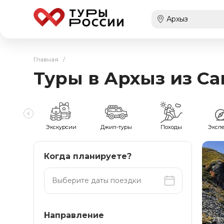
Главная
/
Туры в Архыз из С
мейные
Экскурсии
Джип-туры
Походы
Эксп
Когда планируете?
Направление