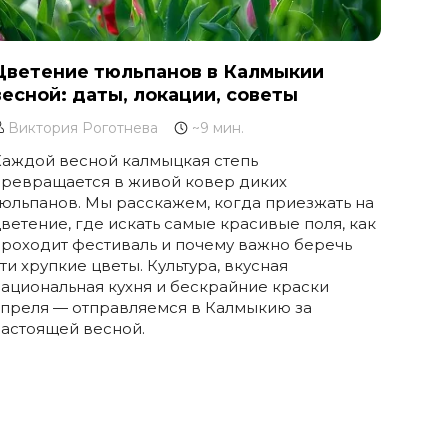
Цветение тюльпанов в Калмыкии
весной: даты, локации, советы
Виктория Роготнева
~9 мин.
Каждой весной калмыцкая степь
превращается в живой ковер диких
юльпанов. Мы расскажем, когда приезжать на
ветение, где искать самые красивые поля, как
роходит фестиваль и почему важно беречь
ти хрупкие цветы. Культура, вкусная
ациональная кухня и бескрайние краски
апреля — отправляемся в Калмыкию за
астоящей весной.