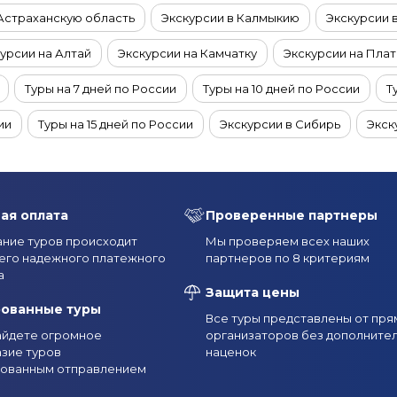
 Астраханскую область
Экскурсии в Калмыкию
Экскурсии 
урсии на Алтай
Экскурсии на Камчатку
Экскурсии на Пла
Туры на 7 дней по России
Туры на 10 дней по России
Т
ии
Туры на 15 дней по России
Экскурсии в Сибирь
Экск
Туры на 6 дней по России
Туры на 5 дней по России
Туры на
Туры в октябре по России
Туры из Казани
Туры из Рязан
ая оплата
Проверенные партнеры
 по России
Туры по России из Москвы
Туры по России из
ние туров происходит
Мы проверяем всех наших
его надежного платежного
партнеров по 8 критериям
рсии в Якутске
Экскурсии на Ямал
Экскурсии на Кольски
а
Защита цены
Туры с экскурсиями в Мурманск и область летом
Туры с экск
рованные туры
Все туры представлены от пря
найдете огромное
организаторов без дополните
Туры с экскурсиями в Мурманск и область в феврале
Туры 
зие туров
наценок
рованным отправлением
Экскурсии в Териберку
Экскурсионные туры на Байкал из Ир