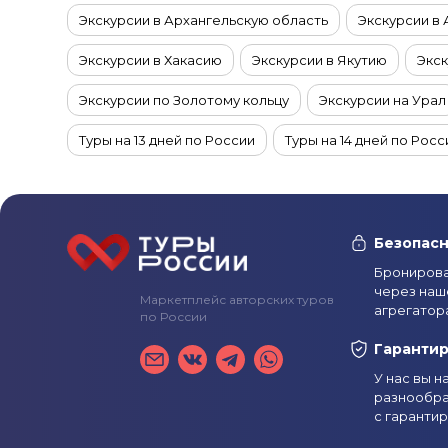
Экскурсии в Архангельскую область
Экскурсии в
Экскурсии в Хакасию
Экскурсии в Якутию
Экск
Экскурсии по Золотому кольцу
Экскурсии на Урал
Туры на 13 дней по России
Туры на 14 дней по Росс
Экскурсии в Арктику
Туры на 4 дня по России
Экскурсии на Чукотку
Туры в ноябре по России
Безопасн
Экскурсии на Курильские острова
Туры в декабре
Бронирова
через наш
Маркетплейс авторских туров
Туры из Владимира
Экскурсии на Байкал
Экску
агрегатор
по России
Туры с экскурсиями в Мурманск и область зимой
Гаранти
У нас вы 
Туры с экскурсиями в Мурманск и область в январе
разнообра
с гаранти
Туры с экскурсиями в Мурманск и область в июне