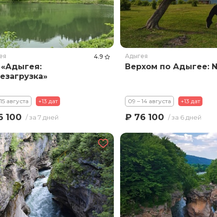
ея
Адыгея
4.9
 «Адыгея:
Верхом по Адыгее: 
езагрузка»
 15 августа
+13 дат
09 – 14 августа
+13 дат
6 100
₽ 76 100
/ за 7 дней
/ за 6 дней