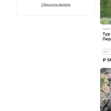
Золотое Кольцо
Сбросить фильтр
Ингушетия
Иркутская область
Кабардино-Балкария
Адыг
Кавказ
Тур
Калининград
Пер
Калмыкия
Камчатка
09 –
Карачаево-Черкесия
₽ 5
Карелия
Колыма
Кольский полуостров
Кострома
Краснодарский край
Красноярский край
Курильские острова