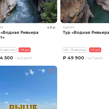
ея
Адыгея
4.9
 «Водная Ривьера
Тур «Водная Ривьер
т»
 14 августа
+13 дат
09 – 15 августа
+13 дат
4 500
₽ 49 900
/ за 6 дней
/ за 7 дней