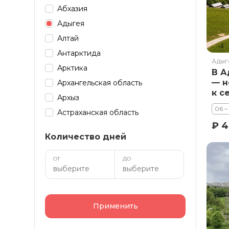
Абхазия
Адыгея
Алтай
Антарктида
Адыг
Арктика
В А
— н
Архангельская область
к с
Архыз
н (
06 –
Астраханская область
₽ 4
Байкал
Количество дней
Башкирия
Бурятия
ОТ
ДО
Дагестан
Домбай
Забайкалье
Применить
Зарубеж