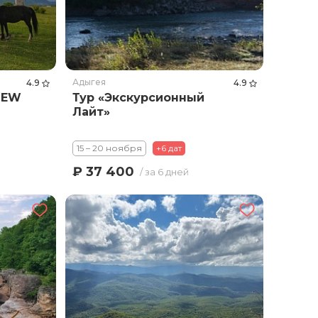
Адыгея
4.9
4.9
NEW
Тур «Экскурсионный
Лайт»
15 – 20 ноября
+6 дат
₽ 37 400
/ за 6 дней