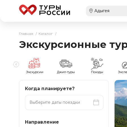
Главная
/
Каталог
/
Экскурсионные тур
мейные
Экскурсии
Джип-туры
Походы
Эксп
Когда планируете?
Направление