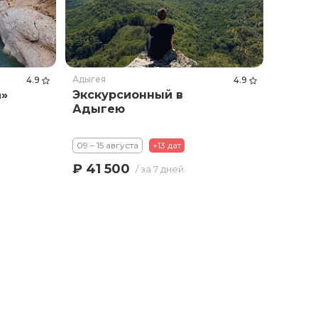
Адыгея
4.9
4.9
а»
Экскурсионный в
Адыгею
09 – 15 августа
+13 дат
₽ 41 500
/ за 7 дней