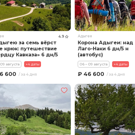
ея
Адыгея
4.9
дыгею за семь вёрст
Корона Адыгеи: над
е крюк: путешествие
Лаго-Наки 6 дн/5 н
ердцу Кавказа» 6 дн/5
(автобус)
автобус)
 09 августа
+4 даты
06 – 09 августа
+4 даты
6 600
₽ 46 600
/ за 4 дня
/ за 4 дня