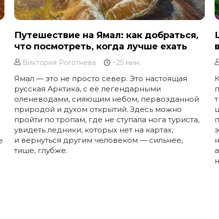
Путешествие на Ямал: как добраться,
что посмотреть, когда лучше ехать
Виктория Роготнева
~25 мин.
Ямал — это не просто север. Это настоящая
русская Арктика, с её легендарными
оленеводами, сияющим небом, первозданной
т
природой и духом открытий. Здесь можно
ц
пройти по тропам, где не ступала нога туриста,
п
увидеть ледники, которых нет на картах,
э
и вернуться другим человеком — сильнее,
н
е
тише, глубже.
н