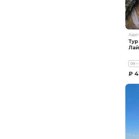
Курильское озеро
Москва и Московская область
Мурманск
Новгородская область
Адыг
Тур
Оймякон
Лай
Осетия
Остров Итуруп
09 –
Остров Кунашир
₽ 4
Остров Шикотан
Плато Путорана
Приморье
Самарская область
Сахалин
Сибирь
Соловецкие острова