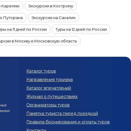
в Карелию
Экскурсии в Кострому
то Путорана
Экскурсии на Сахалин
уры на 11 дней по России
Туры на 12 дней по России
урсии в Москву и Московскую область
 9 дней по России
Туры на 8 дней по России
и
Экскурсионные туры из Москвы
Каталог туров
 Санкт-Петербурга
Туры из Екатеринбурга
Направления туризма
й полуостров
Каталог впечатлений
Экскурсии в Мурманске и области
Журнал о путешествиях
урсиями в Мурманск и область в декабре
Организаторы туров
мых
льных
с экскурсиями в Мурманск и область в марте
Памятка туриста перед поездкой
Правила бронирования и оплаты туров
кутска
Контакты