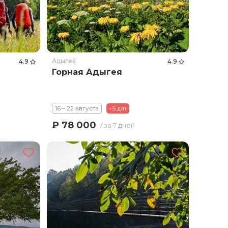
Адыгея
4.9
4.9
Горная Адыгея
16 – 22 августа
+5 дат
₽ 78 000
/ за 7 дней