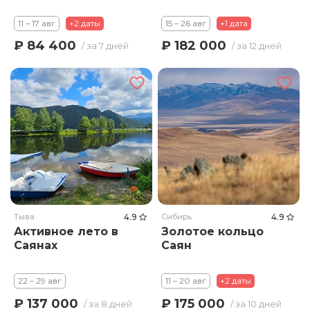
11 – 17 авг
+2 даты
15 – 26 авг
+1 дата
₽ 84 400
₽ 182 000
/ за 7 дней
/ за 12 дней
Тыва
4.9
Сибирь
4.9
Активное лето в
Золотое кольцо
Саянах
Саян
22 – 29 авг
11 – 20 авг
+2 даты
₽ 137 000
₽ 175 000
/ за 8 дней
/ за 10 дней