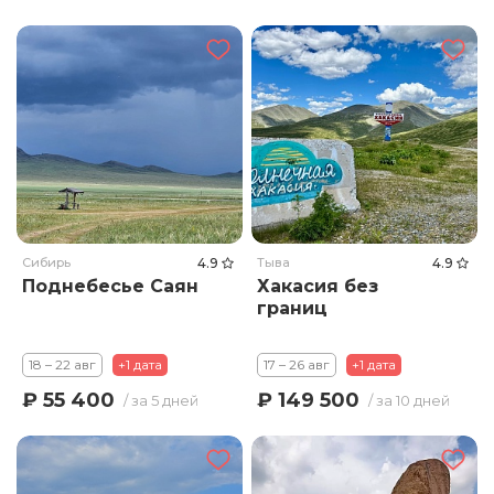
Сибирь
4.9
Тыва
4.9
Поднебесье Саян
Хакасия без
границ
18 – 22 авг
+1 дата
17 – 26 авг
+1 дата
₽ 55 400
₽ 149 500
/ за 5 дней
/ за 10 дней