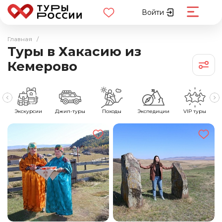
Войти
Главная
/
Туры в Хакасию из
Кемерово
е
Экскурсии
Джип-туры
Походы
Экспедиции
VIP туры