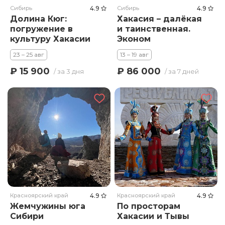
Сибирь
4.9
Сибирь
4.9
Долина Кюг:
Хакасия – далёкая
погружение в
и таинственная.
культуру Хакасии
Эконом
23 – 25 авг
13 – 19 авг
₽ 15 900
₽ 86 000
/ за 3 дня
/ за 7 дней
Красноярский край
4.9
Красноярский край
4.9
Жемчужины юга
По просторам
Сибири
Хакасии и Тывы