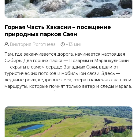
Горная Часть Хакасии – посещение
природных парков Саян
Виктория Роготнева
~13 мин.
Там, где заканчивается дорога, начинается настоящая
Сибирь. Два горных парка — Позарым и Маранкульский
— скрыты в самом сердце Западных Саян, вдали от
туристических потоков и мобильной связи. Здесь —
ледяные реки, кедровые леса, озёра в каменных чашах и
маршруты, которые помнят только ветер и следы марала.
Рассказываем, как добраться, что увидеть, и почему
поездка в эти места — приключение, которое останется
с вами надолго.