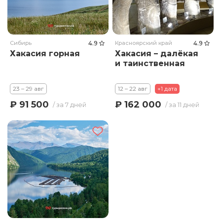
Сибирь
4.9
Красноярский край
4.9
Хакасия горная
Хакасия – далёкая
и таинственная
23 – 29 авг
12 – 22 авг
+1 дата
₽ 91 500
₽ 162 000
/ за 7 дней
/ за 11 дней