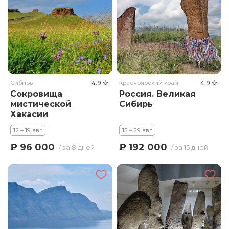
Сибирь
4.9
Красноярский край
4.9
Сокровища
Россия. Великая
мистической
Сибирь
Хакасии
12 – 19 авг
15 – 29 авг
₽ 96 000
₽ 192 000
/ за 8 дней
/ за 15 дней