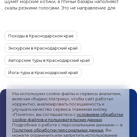
шумят морские котики, а птичьи базары наполняют
скалы резкими голосами. Это не направление для
привычного курортного отдыха. На Командоры едут за
другим: увидеть край земли за Камчаткой, почувствовать
масштаб океана, пройти по безлюдным берегам,
побывать в местах, где природа остаётся главной силой.
Походы в Краснодарском крае
В статье рассказываем, как добраться до Командорских
островов, где остановиться, что посмотреть на острове
Экскурсии в Краснодарский край
Беринга, когда лучше планировать поездку и к чему
стоит подготовиться туристу перед путешествием.
Авторские туры в Краснодарский край
Йога-туры в Краснодарский край
Автотуры в Краснодарский край
Мы используем cookie-файлы и сервисы аналитики,
Гастрономические туры в Краснодарский край
включая «Яндекс.Метрику», чтобы сайт работал
корректно, анализировать посещаемость и
улучшать качество сервиса. Нажимая кнопку
Комбинированные туры в Краснодарский край
«Понятно», вы соглашаетесь с
условиями обработки
cookie-файлов и пользовательских данных
.
Новогодние туры в Краснодарский край
Публичная оферта
/
Пользовательское соглашение
/
Подробнее о работе с персональными данными — в
Политика обработки персональных данных
/
Согласие на
Политике обработки персональных данных
. Вы
Туры в Краснодарский край на 10 или 14 дней
получение рекламных сообщений
/
Политика обработки
можете ограничить или запретить использование