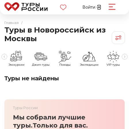
Войти
Главная
/
Туры в Новороссийск из
Москвы
е
Экскурсии
Джип-туры
Походы
Экспедиции
VIP туры
Туры не найдены
Туры России
Мы собрали лучшие
туры.
Только для вас.