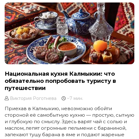
Республики Саха, на берегах рек и озер, рождаются и
живут эти удивительные песчаные миры.
Национальная кухня Калмыкии: что
обязательно попробовать туристу в
путешествии
Виктория Роготнева
~7 мин.
Приехав в Калмыкию, невозможно обойти
стороной её самобытную кухню — простую, сытную
и глубокую по смыслу. Здесь варят чай с солью и
маслом, лепят огромные пельмени с бараниной,
запекают тушу барана в яме и подают жареные