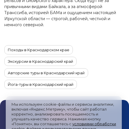
рельсов и сибирского характера. Сюда едут не за
привычными видами Байкала, а за атмосферой
Транссиба, историей БАМа и ощущением настоящей
Иркутской области — строгой, рабочей, честной и
немного северной.
Походы в Краснодарском крае
Экскурсии в Краснодарский край
Авторские туры в Краснодарский край
Йога-туры в Краснодарский край
Автотуры в Краснодарский край
Мы используем cookie-файлы и сервисы аналитики,
Гастрономические туры в Краснодарский край
включая «Яндекс.Метрику», чтобы сайт работал
корректно, анализировать посещаемость и
улучшать качество сервиса. Нажимая кнопку
Комбинированные туры в Краснодарский край
«Понятно», вы соглашаетесь с
условиями обработки
cookie-файлов и пользовательских данных
.