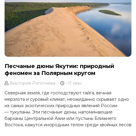
Песчаные дюны Якутии: природный
феномен за Полярным кругом
Виктория Роготнева
~11 мин.
Северная земля, где господствуют тайга, вечная
мерзлота и суровый климат, неожиданно скрывает одно
из самых экзотических природных явлений России
— тукуланы. Эти песчаные дюны, напоминающие
барханы Центральной Азии или пустынь Ближнего
Востока, кажутся инородным телом среди хвойных лесов
и ледяных рек Якутии. Однако именно здесь, в сердце