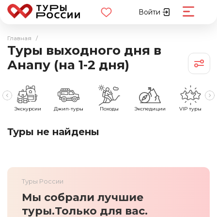
Войти
Главная
/
Туры выходного дня в
Анапу (на 1-2 дня)
е
Экскурсии
Джип-туры
Походы
Экспедиции
VIP туры
Туры не найдены
Туры России
Мы собрали лучшие
туры.
Только для вас.