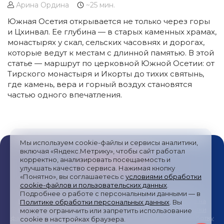
Арина Ордина
~25 мин.
Южная Осетия открывается не только через горы
и Цхинвал. Ее глубина — в старых каменных храмах,
монастырях у скал, сельских часовнях и дорогах,
которые ведут к местам с длинной памятью. В этой
статье — маршрут по церковной Южной Осетии: от
Тирского монастыря и Икорты до тихих святынь,
где камень, вера и горный воздух становятся
частью одного впечатления.
Мы используем cookie-файлы и сервисы аналитики,
включая «Яндекс.Метрику», чтобы сайт работал
корректно, анализировать посещаемость и
улучшать качество сервиса. Нажимая кнопку
«Понятно», вы соглашаетесь с
условиями обработки
cookie-файлов и пользовательских данных
.
Публичная оферта
/
Пользовательское соглашение
/
Подробнее о работе с персональными данными — в
Политика обработки персональных данных
/
Согласие на
Политике обработки персональных данных
. Вы
получение рекламных сообщений
/
Политика обработки
можете ограничить или запретить использование
файлов cookies и метрических систем
/
Согласие на обработку
cookie в настройках браузера.