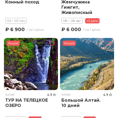
Конный поход
Жемчужина
Гижгит,
Живописный
Актопарк и полет
03 – 03 сен
08 – 08 авг
+3 даты
на Параплане
₽ 6 900
₽ 6 000
/ за 1 день
/ за 1 день
Акция
Акция
Алтай
4.9
Алтай
4.9
ТУР НА ТЕЛЕЦКОЕ
Большой Алтай.
ОЗЕРО
10 дней