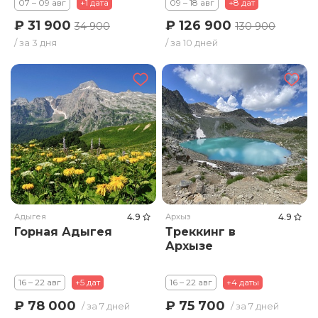
07 – 09 авг
+1 дата
09 – 18 авг
+8 дат
₽ 31 900
₽ 126 900
34 900
130 900
/ за 3 дня
/ за 10 дней
Адыгея
4.9
Архыз
4.9
Горная Адыгея
Треккинг в
Архызе
16 – 22 авг
+5 дат
16 – 22 авг
+4 даты
₽ 78 000
₽ 75 700
/ за 7 дней
/ за 7 дней