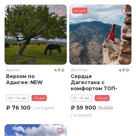
Акция
Адыгея
4.9
Дагестан
4.9
Верхом по
Сердце
Адыгее: NEW
Дагестана с
комфортом ТОП-
локации
09 – 14 авг
+13 дат
10 – 15 авг
+15 дат
₽ 59 900
₽ 76 100
75 000
/ за 6 дней
/ за 6 дней