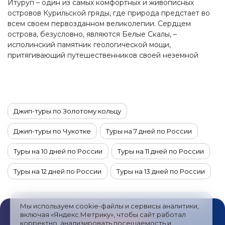
Итуруп – один из самых комфортных и живописных
островов Курильской гряды, где природа предстает во
всем своем первозданном великолепии. Сердцем
острова, безусловно, являются Белые Скалы, –
исполинский памятник геологической мощи,
притягивающий путешественников своей неземной
красотой. Это не просто скалы, это целая история,
застывшая в камне, готовая поведать свои тайны
каждому, кто отважится ступить на их берега.
Джип-туры по Золотому кольцу
Джип-туры по Чукотке
Туры на 7 дней по России
Туры на 10 дней по России
Туры на 11 дней по России
Туры на 12 дней по России
Туры на 13 дней по России
Туры на 14 дней по России
Туры на 15 дней по России
Мы используем cookie-файлы и сервисы аналитики,
Туры на 4 дня по России
Туры на 6 дней по России
включая «Яндекс.Метрику», чтобы сайт работал
корректно, анализировать посещаемость и