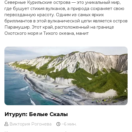
Северные Курильские острова — это уникальный мир,
где бушует стихия вулканов, а природа сохраняет свою
первозданную красоту. Одним из самых ярких
бриллиантов в этой вулканической цепи является остров
Парамушир. Этот край, расположенный на границе
Охотского моря и Тихого океана, манит
путешественников своей суровой, но притягательной
красотой, богатой историей и неповторимой
атмосферой.
Итуруп: Белые Скалы
Виктория Рогонева
~6 мин.