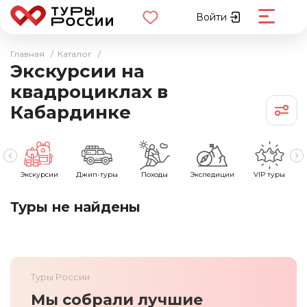
Войти
Главная
/
Каталог
/
Экскурсии на
квадроциклах в
Кабардинке
е
Экскурсии
Джип-туры
Походы
Экспедиции
VIP туры
Туры не найдены
Туры России
Мы собрали лучшие