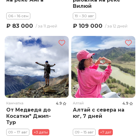
Вилюй
06 – 16 сен
19 – 30 авг
₽ 83 000
₽ 109 000
/ за 11 дней
/ за 12 дней
Камчатка
4.9
Алтай
4.9
От Медведя до
Алтай с севера на
Косатки" Джип-
юг, 7 дней
Тур
09 – 17 авг
+3 даты
09 – 15 авг
+7 дат