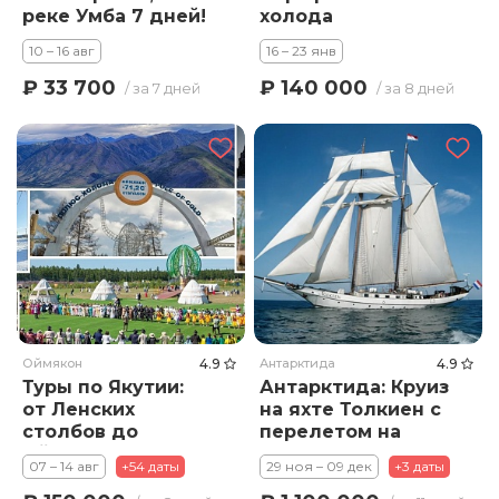
реке Умба 7 дней!
холода
10 – 16 авг
16 – 23 янв
₽ 33 700
₽ 140 000
/ за 7 дней
/ за 8 дней
Оймякон
4.9
Антарктида
4.9
Туры по Якутии:
Антарктида: Круиз
от Ленских
на яхте Толкиен с
столбов до
перелетом на
Оймякона
самолете
07 – 14 авг
+54 даты
29 ноя – 09 дек
+3 даты