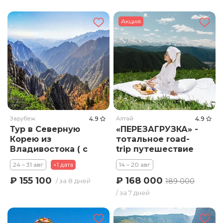
Акция
Зарубеж
4.9
Алтай
4.9
Тур в Северную
«ПЕРЕЗАГРУЗКА» -
Корею из
тотальное road-
Владивостока ( с
trip путешествие
перелетом)
по Алтаю
24 – 31 авг
+1 дата
14 – 20 авг
₽ 168 000
₽ 155 100
189 000
/ за 8 дней
/ за 7 дней