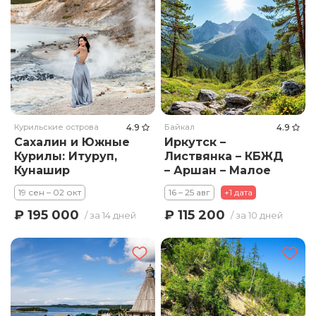
Курильские острова
4.9
Байкал
4.9
Сахалин и Южные
Иркутск –
Курилы: Итуруп,
Листвянка – КБЖД
Кунашир
– Аршан – Малое
море – Ольхон –
19 сен – 02 окт
16 – 25 авг
+1 дата
Иркутск
₽ 195 000
₽ 115 200
/ за 14 дней
/ за 10 дней