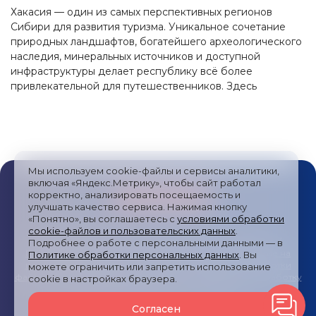
Хакасия — один из самых перспективных регионов
Сибири для развития туризма. Уникальное сочетание
природных ландшафтов, богатейшего археологического
наследия, минеральных источников и доступной
инфраструктуры делает республику всё более
привлекательной для путешественников. Здесь
сосредоточены ресурсы для круглогодичного отдыха:
летом — озёра, горы и сплавы по рекам, зимой —
горнолыжные трассы и термальные курорты. При этом
Хакасия пока не перегружена массовым туризмом, что
даёт возможность развивать экологические,
Мы используем cookie-файлы и сервисы аналитики,
этнографические и активные формы отдыха с учётом
включая «Яндекс.Метрику», чтобы сайт работал
бережного отношения к природе и культуре.
корректно, анализировать посещаемость и
улучшать качество сервиса. Нажимая кнопку
«Понятно», вы соглашаетесь с
условиями обработки
cookie-файлов и пользовательских данных
.
Публичная оферта
/
Пользовательское соглашение
/
Подробнее о работе с персональными данными — в
Политика обработки персональных данных
/
Согласие на
Политике обработки персональных данных
. Вы
получение рекламных сообщений
/
Политика обработки
можете ограничить или запретить использование
файлов cookies и метрических систем
/
Согласие на обработку
cookie в настройках браузера.
персональных данных
/
Карта сайта
Согласен
© 2024—2026
Туры России
Все права защищены