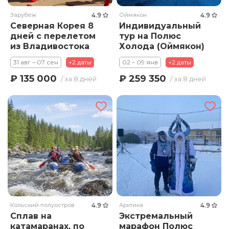
Зарубеж
4.9
Оймякон
4.9
Северная Корея 8
Индивидуальный
дней с перелетом
тур на Полюс
из Владивостока
Холода (Оймякон)
31 авг – 07 сен
+2 даты
02 – 09 янв
+2 даты
₽ 135 000
₽ 259 350
/ за 8 дней
/ за 8 дней
Кольский полуостров
4.9
Арктика
4.9
Сплав на
Экстремальный
катамаранах, по
марафон Полюс