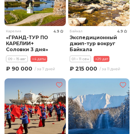
Карелия
4.9
Байкал
4.9
«ГРАНД-ТУР ПО
Экспедиционный
КАРЕЛИИ+
джип-тур вокруг
Соловки 3 дня»
Байкала
09 – 15 авг
+4 даты
01 – 11 сен
+29 дат
₽ 90 000
₽ 215 000
/ за 7 дней
/ за 11 дней