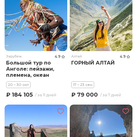
Зарубеж
4.9
Алтай
4.9
Большой тур по
ГОРНЫЙ АЛТАЙ
Анголе: пейзажи,
племена, океан
20 – 30 окт
17 – 23 сен
₽ 184 105
₽ 79 000
/ за 11 дней
/ за 7 дней