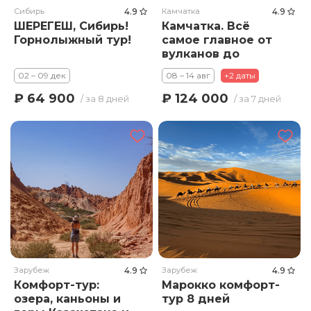
Сибирь
4.9
Камчатка
4.9
ШЕРЕГЕШ, Сибирь!
Камчатка. Всё
Горнолыжный тур!
самое главное от
вулканов до
океана!
02 – 09 дек
08 – 14 авг
+2 даты
₽ 64 900
₽ 124 000
/ за 8 дней
/ за 7 дней
Зарубеж
4.9
Зарубеж
4.9
Комфорт-тур:
Марокко комфорт-
озера, каньоны и
тур 8 дней