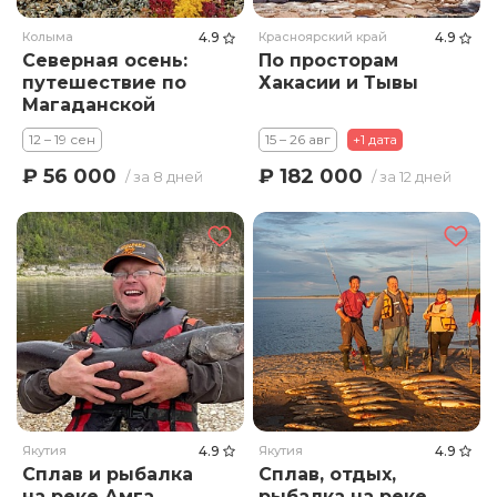
Колыма
4.9
Красноярский край
4.9
Северная осень:
По просторам
путешествие по
Хакасии и Тывы
Магаданской
области
12 – 19 сен
15 – 26 авг
+1 дата
₽ 56 000
₽ 182 000
/ за 8 дней
/ за 12 дней
Якутия
4.9
Якутия
4.9
Сплав и рыбалка
Сплав, отдых,
на реке Амга
рыбалка на реке