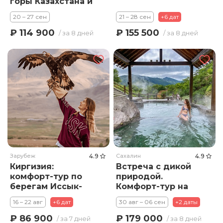
горы Казахстана и
Кыргызстана
20 – 27 сен
21 – 28 сен
+6 дат
₽ 114 900
₽ 155 500
/ за 8 дней
/ за 8 дней
Зарубеж
4.9
Сахалин
4.9
Киргизия:
Встреча с дикой
комфорт-тур по
природой.
берегам Иссык-
Комфорт-тур на
Куля
Сахалин и Курилы,
16 – 22 авг
+6 дат
30 авг – 06 сен
+2 даты
о. Итуруп - 8 дней
₽ 86 900
₽ 179 000
/ за 7 дней
/ за 8 дней