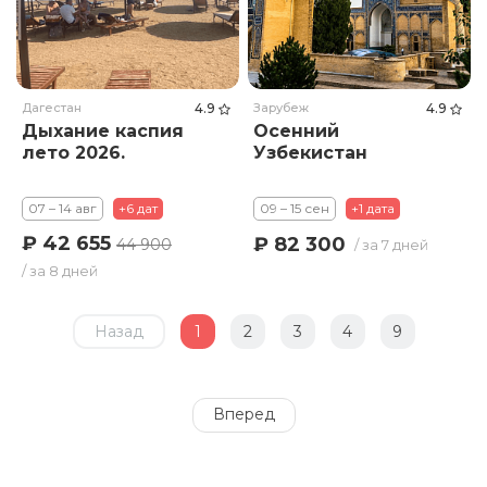
Дагестан
4.9
Зарубеж
4.9
Дыхание каспия
Осенний
лето 2026.
Узбекистан
07 – 14 авг
+6 дат
09 – 15 сен
+1 дата
₽ 42 655
₽ 82 300
44 900
/ за 7 дней
/ за 8 дней
Назад
1
2
3
4
9
Вперед