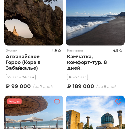
Бурятия
4.9
Камчатка
4.9
Алханайское
Камчатка,
Гороо (Кора в
комфорт-тур. 8
Забайкалье)
дней.
29 авг – 04 сен
16 – 23 авг
₽ 99 000
₽ 189 000
/ за 7 дней
/ за 8 дней
Акция