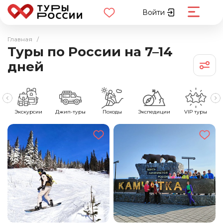
Войти
Главная
/
Туры по России на 7–14
дней
е
Экскурсии
Джип-туры
Походы
Экспедиции
VIP туры