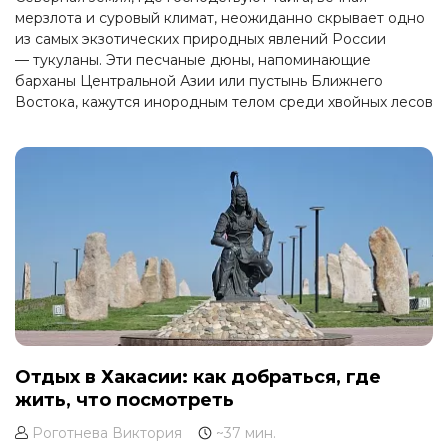
мерзлота и суровый климат, неожиданно скрывает одно
из самых экзотических природных явлений России
— тукуланы. Эти песчаные дюны, напоминающие
барханы Центральной Азии или пустынь Ближнего
Востока, кажутся инородным телом среди хвойных лесов
и ледяных рек Якутии. Однако именно здесь, в сердце
Республики Саха, на берегах рек и озер, рождаются и
живут эти удивительные песчаные миры.
Отдых в Хакасии: как добраться, где
жить, что посмотреть
Роготнева Виктория
~37 мин.