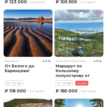
₽ 123 000
₽ 105 500
/ за 9 дней
/ за 7 дней
Мурманск
4.9
Кольский полуостров
4.9
От Белого до
Маршрут по
Баренцева!
Кольскому
полуострову от
Белого до
24 – 30 авг
14 – 22 авг
+2 даты
Баренцева моря.
₽ 118 000
₽ 185 000
/ за 7 дней
/ за 9 дней