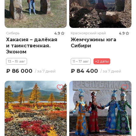
Сибирь
4.9
Красноярский край
4.9
Хакасия – далёкая
Жемчужины юга
и таинственная.
Сибири
Эконом
13 – 19 авг
11 – 17 авг
+2 даты
₽ 86 000
₽ 84 400
/ за 7 дней
/ за 7 дней