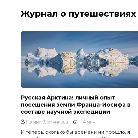
Курильское озеро
Журнал о путешествиях
Москва и Московская область
Мурманск
Новгородская область
Оймякон
Осетия
Остров Итуруп
Остров Кунашир
Остров Шикотан
Плато Путорана
Приморье
Русская Арктика: личный опыт
посещения земли Франца-Иосифа в
Самарская область
составе научной экспедиции
Сахалин
Галина Златникова
~14 мин.
Сибирь
Соловецкие острова
И теперь, сколько бы времени ни прошло, я