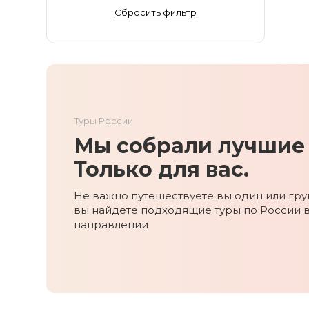
Золотое Кольцо
Сбросить фильтр
Ингушетия
Иркутская область
Кабардино-Балкария
Кавказ
Калининград
Туры России
Калмыкия
Мы собрали лучшие 
Камчатка
Карачаево-Черкесия
Только для вас.
Карелия
Не важно путешествуете вы один или груп
Колыма
вы найдете подходящие туры по России 
Кольский полуостров
направлении
Кострома
Краснодарский край
Красноярский край
Курильские острова