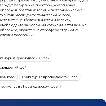
рирода встречается с уникальной культурой. Здесь
ас ждут бескрайние просторы, живописные
обережья, богатая история и гастрономические
ткрытия. Исследуйте таинственные леса,
асладитесь рыбалкой в чистейших реках,
онаблюдайте за морскими котиками и птицами на
обережье, окунитесь в атмосферу старинных
аяков и поселений.
га-туры в Краснодарский край
снодарский край
ском крае
Джип-туры в Краснодарском крае
ческие туры в Краснодарском крае
P-туры в Краснодарский край
Оздоровительные туры в Краснодарский край