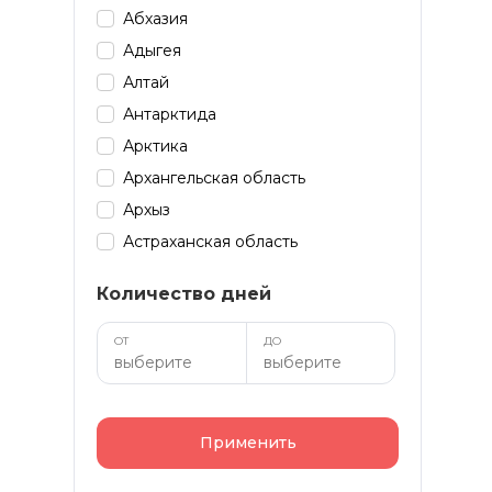
Абхазия
Адыгея
Алтай
Антарктида
Арктика
Архангельская область
Архыз
Астраханская область
Байкал
Количество дней
Башкирия
Бурятия
ОТ
ДО
Дагестан
Домбай
Забайкалье
Применить
Зарубеж