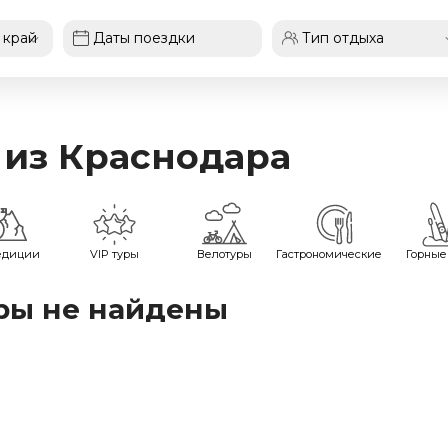
 из Краснодара
едиции
VIP туры
Велотуры
Гастрономические
Горные
ры не найдены