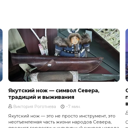
Якутский нож — символ Севера,
традиций и выживания
Виктория Роготнева
~7 мин.
Якутский нож — это не просто инструмент, это
неотъемлемая часть жизни народов Севера,
С
предмет гордости и культурный символ народа