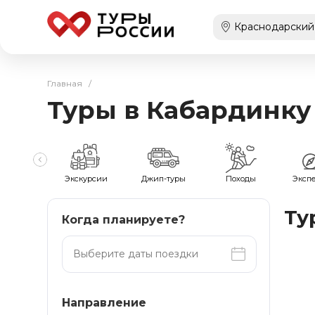
Главная
/
Туры в Кабардинку
мейные
Экскурсии
Джип-туры
Походы
Эксп
Ту
Когда планируете?
Направление