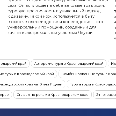
п
саха. Он воплощает в себе вековые традиции,
в
суровую практичность и уникальный подход
п
к дизайну. Такой нож используется в быту,
о
в охоте, в оленеводстве и коневодстве — это
н
универсальный помощник, созданный для
п
жизни в экстремальных условиях Якутии.
п
м
нодарский край
Авторские туры в Краснодарский край
Йо
е туры в Краснодарский край
Комбинированные туры в Кра
раснодарский край на 10 или 14 дней
Туры в горы в Краснодар
 крае
Сплавы по рекам в Краснодарском крае
Этнографи
руизы из Краснодара
Фототуры в Краснодарский край
VI
раснодарском крае
Конные туры в Краснодарском крае