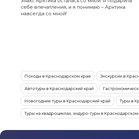
знаю: Арктика осталась со мной. Я подарила
Ставропольский край
себе впечатления, и я понимаю – Арктика
Татарстан
навсегда со мной!
Териберка
Тыва
Урал
Хабаровский край
Хакасия
Чечня
Чукотка
Походы в Краснодарском крае
Экскурсии в Крас
Шантарские Острова
Автотуры в Краснодарский край
Гастрономически
Эльбрус
Новогодние туры в Краснодарский край
Туры в К
Якутия
Якутск
Туры на квадроциклах, эндуро-туры в Краснодарском
Ямал
Туры с рыбалкой в Краснодарском крае
Речные к
Винные туры в Краснодарский край
Велотуры в К