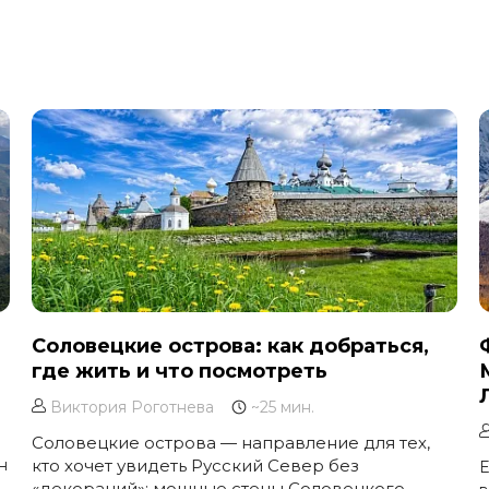
Соловецкие острова: как добраться,
где жить и что посмотреть
Виктория Роготнева
~25 мин.
Соловецкие острова — направление для тех,
н
кто хочет увидеть Русский Север без
Е
«декораций»: мощные стены Соловецкого