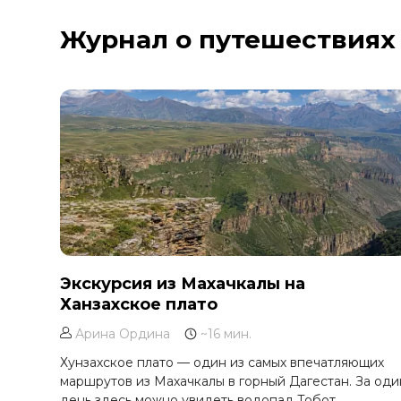
Курильское озеро
Журнал о путешествиях
Москва и Московская область
Мурманск
Новгородская область
Оймякон
Осетия
Остров Итуруп
Остров Кунашир
Остров Шикотан
Плато Путорана
Приморье
Экскурсия из Махачкалы на
Ханзахское плато
Самарская область
Сахалин
Арина Ордина
~16 мин.
Сибирь
Хунзахское плато — один из самых впечатляющих
маршрутов из Махачкалы в горный Дагестан. За оди
Соловецкие острова
день здесь можно увидеть водопад Тобот,