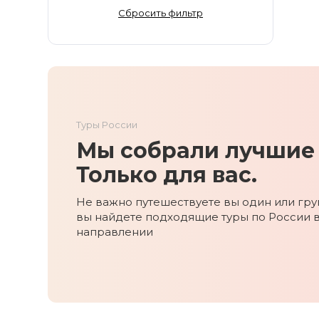
Золотое Кольцо
Сбросить фильтр
Ингушетия
Иркутская область
Кабардино-Балкария
Кавказ
Калининград
Туры России
Калмыкия
Мы собрали лучшие 
Камчатка
Карачаево-Черкесия
Только для вас.
Карелия
Не важно путешествуете вы один или груп
Колыма
вы найдете подходящие туры по России 
Кольский полуостров
направлении
Кострома
Краснодарский край
Красноярский край
Курильские острова