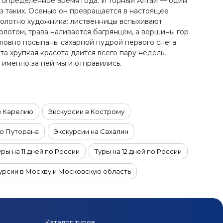
 определённое время года. И Горный Алтай — один
з таких. Осенью он превращается в настоящее
олотно художника: лиственницы вспыхивают
олотом, трава наливается багрянцем, а вершины гор
ловно посыпаны сахарной пудрой первого снега.
та хрупкая красота длится всего пару недель,
 именно за ней мы и отправились.
в Карелию
Экскурсии в Кострому
то Путорана
Экскурсии на Сахалин
уры на 11 дней по России
Туры на 12 дней по России
урсии в Москву и Московскую область
 9 дней по России
Туры на 8 дней по России
и
Экскурсионные туры из Москвы
Каталог туров