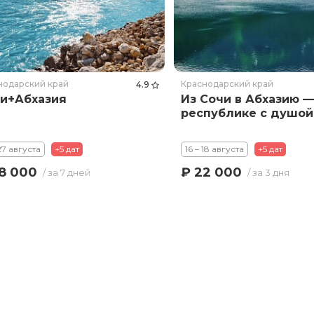
нодарский край
Краснодарский край
4.9
и+Абхазия
Из Сочи в Абхазию —
республике с душой
 27 августа
+5 дат
16 – 18 августа
+5 дат
8 000
₽ 22 000
/ за 7 дней
/ за 3 дня