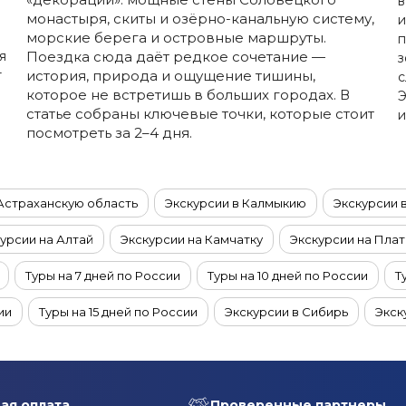
в
монастыря, скиты и озёрно-канальную систему,
и
морские берега и островные маршруты.
п
я
Поездка сюда даёт редкое сочетание —
з
т
история, природа и ощущение тишины,
с
которое не встретишь в больших городах. В
Э
статье собраны ключевые точки, которые стоит
и
посмотреть за 2–4 дня.
 Астраханскую область
Экскурсии в Калмыкию
Экскурсии 
урсии на Алтай
Экскурсии на Камчатку
Экскурсии на Пла
Туры на 7 дней по России
Туры на 10 дней по России
Т
ии
Туры на 15 дней по России
Экскурсии в Сибирь
Экск
Туры на 6 дней по России
Туры на 5 дней по России
Туры на
Туры в октябре по России
Туры из Казани
Туры из Рязан
ая оплата
Проверенные партнеры