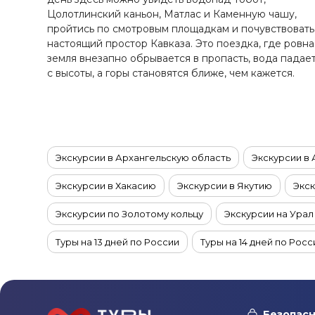
Ставропольский край
Цолотлинский каньон, Матлас и Каменную чашу,
Татарстан
пройтись по смотровым площадкам и почувствовать
настоящий простор Кавказа. Это поездка, где ровна
Териберка
земля внезапно обрывается в пропасть, вода падае
Тыва
с высоты, а горы становятся ближе, чем кажется.
Урал
Хабаровский край
Хакасия
Чечня
Экскурсии в Архангельскую область
Экскурсии в
Чукотка
Экскурсии в Хакасию
Экскурсии в Якутию
Экск
Шантарские Острова
Эльбрус
Экскурсии по Золотому кольцу
Экскурсии на Урал
Якутия
Туры на 13 дней по России
Туры на 14 дней по Росс
Якутск
Ямал
Экскурсии в Арктику
Туры на 4 дня по России
Экскурсии на Чукотку
Туры в ноябре по России
Безопасн