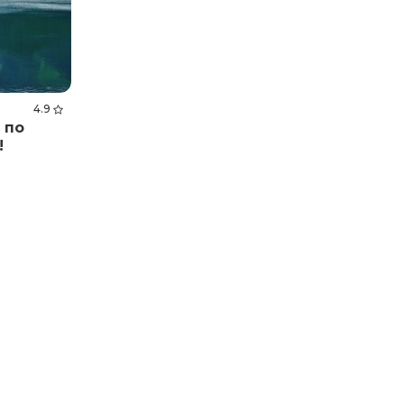
4.9
 по
!