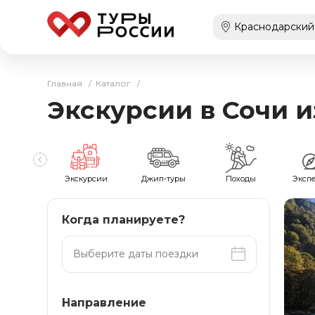
Главная
/
Каталог
/
Экскурсии в Сочи 
мейные
Экскурсии
Джип-туры
Походы
Эксп
Когда планируете?
Направление