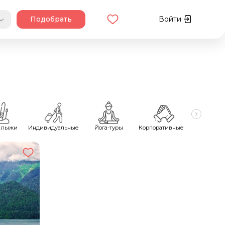
Подобрать
Войти
 лыжи
Индивидуальные
Йога-туры
Корпоративные
Майск