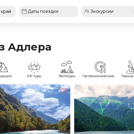
из Адлера
едиции
VIP туры
Велотуры
Гастрономические
Горные