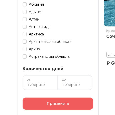
Абхазия
Адыгея
Алтай
Антарктида
Крас
Арктика
Соч
Архангельская область
Архыз
21 –
Астраханская область
₽ 6
Байкал
Количество дней
Башкирия
Бурятия
ОТ
ДО
Дагестан
Домбай
Забайкалье
Применить
Зарубеж