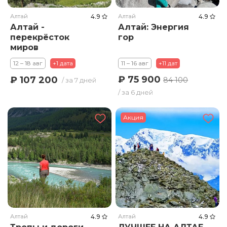
Алтай
4.9
Алтай
4.9
Алтай -
Алтай: Энергия
перекрёсток
гор
миров
12 – 18 авг
+1 дата
11 – 16 авг
+11 дат
₽ 75 900
₽ 107 200
84 100
/ за 7 дней
/ за 6 дней
Акция
Алтай
4.9
Алтай
4.9