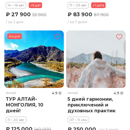
14 – 16 авг
+6 дат
17 – 23 авг
+1 дата
₽ 27 900
₽ 83 900
33 900
87 900
/ за 3 дня
/ за 7 дней
Акция
Алтай
4.9
Алтай
4.9
ТУР АЛТАЙ-
5 дней гармонии,
МОНГОЛИЯ, 10
приключений и
дней!
духовных практик
11 – 20 авг
07 – 11 сен
₽ 125 000
₽ 250 000
140 000
/ за 5 дней