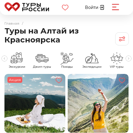
Войти
Главная
/
Туры на Алтай из
Красноярска
е
Экскурсии
Джип-туры
Походы
Экспедиции
VIP туры
Акция