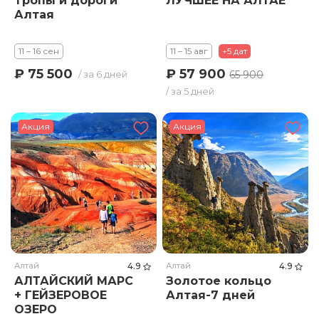
Тропы и дороги
ЛУЧШЕЕ НА АЛТАЕ
Алтая
11 – 16 сен
11 – 15 авг
+5 дат
₽ 57 900
₽ 75 500
65 900
/ за 6 дней
/ за 5 дней
Акция
Акция
Алтай
4.9
Алтай
4.9
АЛТАЙСКИЙ МАРС
Золотое кольцо
+ ГЕЙЗЕРОВОЕ
Алтая-7 дней
ОЗЕРО