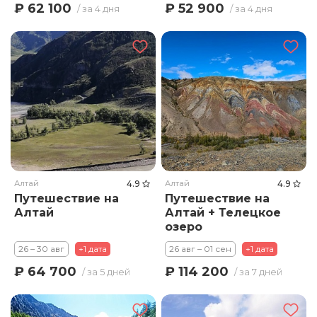
₽ 62 100
₽ 52 900
/ за 4 дня
/ за 4 дня
Алтай
4.9
Алтай
4.9
Путешествие на
Путешествие на
Алтай
Алтай + Телецкое
озеро
26 – 30 авг
+1 дата
26 авг – 01 сен
+1 дата
₽ 64 700
₽ 114 200
/ за 5 дней
/ за 7 дней