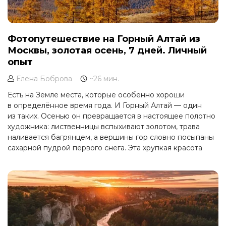
Фотопутешествие на Горный Алтай из
Москвы, золотая осень, 7 дней. Личный
опыт
Елена Боброва
~26 мин.
Есть на Земле места, которые особенно хороши
в определённое время года. И Горный Алтай — один
из таких. Осенью он превращается в настоящее полотно
художника: лиственницы вспыхивают золотом, трава
наливается багрянцем, а вершины гор словно посыпаны
сахарной пудрой первого снега. Эта хрупкая красота
длится всего пару недель, и именно за ней
мы и отправились.