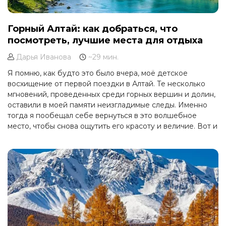
Горный Алтай: как добраться, что
посмотреть, лучшие места для отдыха
Дарья Иванова
~29 мин.
Я помню, как будто это было вчера, моё детское
восхищение от первой поездки в Алтай. Те несколько
мгновений, проведенных среди горных вершин и долин,
оставили в моей памяти неизгладимые следы. Именно
тогда я пообещал себе вернуться в это волшебное
место, чтобы снова ощутить его красоту и величие. Вот и
настал тот день, когда мне, наконец, удалось снова
отправиться в горы Алтая, чтобы пережить те же
непередаваемые эмоции и открыть для себя что-то
новое в этом уголке природного рая.