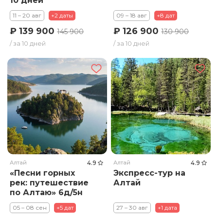
10 дней
11 – 20 авг
+2 даты
09 – 18 авг
+8 дат
₽ 139 900
₽ 126 900
145 900
130 900
/ за 10 дней
/ за 10 дней
Алтай
4.9
Алтай
4.9
«Песни горных
Экспресс-тур на
рек: путешествие
Алтай
по Алтаю» 6д/5н
(авиа)
05 – 08 сен
+5 дат
27 – 30 авг
+1 дата