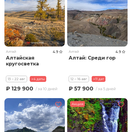
Алтай
4.9
Алтай
4.9
Алтайская
Алтай: Среди гор
кругосветка
13 – 22 авг
+4 даты
12 – 16 авг
+11 дат
₽ 129 900
₽ 57 900
/ за 10 дней
/ за 5 дней
Акция