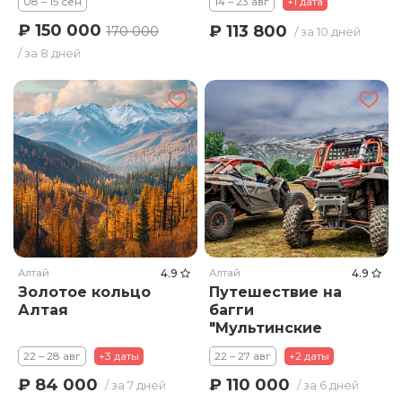
08 – 15 сен
14 – 23 авг
+1 дата
₽ 150 000
₽ 113 800
170 000
/ за 10 дней
/ за 8 дней
Алтай
4.9
Алтай
4.9
Золотое кольцо
Путешествие на
Алтая
багги
"Мультинские
озера"
22 – 28 авг
+3 даты
22 – 27 авг
+2 даты
₽ 84 000
₽ 110 000
/ за 7 дней
/ за 6 дней