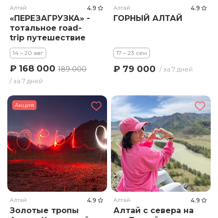
Алтай
4.9
Алтай
4.9
«ПЕРЕЗАГРУЗКА» -
ГОРНЫЙ АЛТАЙ
тотальное road-
trip путешествие
по Алтаю
14 – 20 авг
17 – 23 сен
₽ 168 000
₽ 79 000
189 000
/ за 7 дней
/ за 7 дней
Акция
Алтай
4.9
Алтай
4.9
Золотые тропы
Алтай с севера на