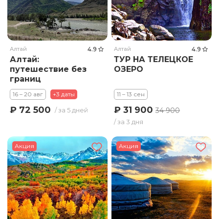
Алтай
4.9
Алтай
4.9
Алтай:
ТУР НА ТЕЛЕЦКОЕ
путешествие без
ОЗЕРО
границ
16 – 20 авг
+3 даты
11 – 13 сен
₽ 31 900
₽ 72 500
34 900
/ за 5 дней
/ за 3 дня
Акция
Акция