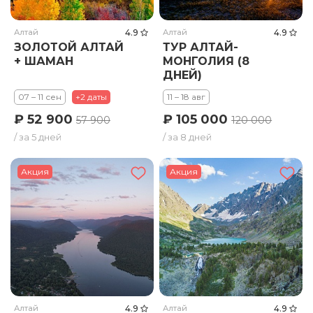
Алтай
4.9
Алтай
4.9
ЗОЛОТОЙ АЛТАЙ
ТУР АЛТАЙ-
+ ШАМАН
МОНГОЛИЯ (8
ДНЕЙ)
07 – 11 сен
+2 даты
11 – 18 авг
₽ 52 900
₽ 105 000
57 900
120 000
/ за 5 дней
/ за 8 дней
Акция
Акция
Алтай
4.9
Алтай
4.9