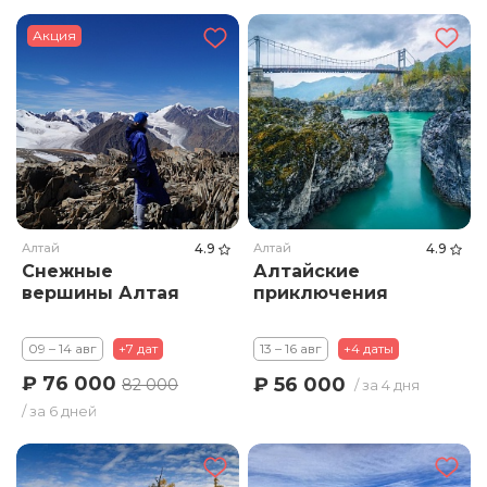
Акция
Алтай
4.9
Алтай
4.9
Снежные
Алтайские
вершины Алтая
приключения
09 – 14 авг
+7 дат
13 – 16 авг
+4 даты
₽ 76 000
₽ 56 000
82 000
/ за 4 дня
/ за 6 дней