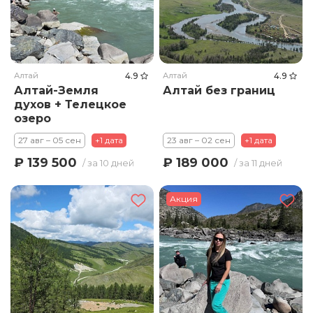
Алтай
4.9
Алтай
4.9
Алтай-Земля
Алтай без границ
духов + Телецкое
озеро
27 авг – 05 сен
+1 дата
23 авг – 02 сен
+1 дата
₽ 139 500
₽ 189 000
/ за 10 дней
/ за 11 дней
Акция