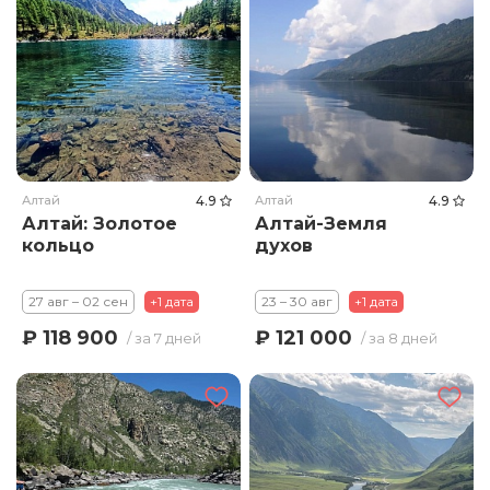
Алтай
4.9
Алтай
4.9
Алтай: Золотое
Алтай-Земля
кольцо
духов
27 авг – 02 сен
+1 дата
23 – 30 авг
+1 дата
₽ 118 900
₽ 121 000
/ за 7 дней
/ за 8 дней