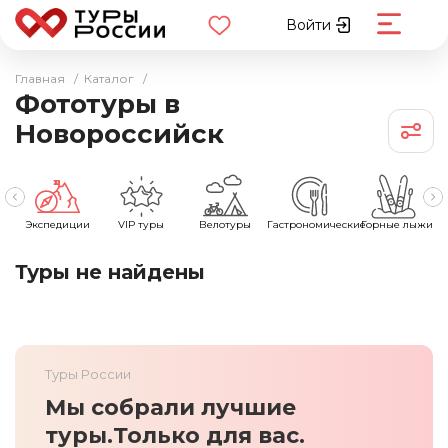
Войти
Главная
/
Каталог
/
Фототуры в
Новороссийск
Экспедиции
VIP туры
Велотуры
Гастрономические
Горные лыжи
Туры не найдены
Туры России
Мы собрали лучшие
туры.
Только для вас.