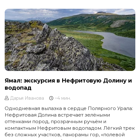
содержательной и без утомительной дороги.
Ямал: экскурсия в Нефритовую Долину и
водопад
Дарья Иванова
~4 мин.
Однодневная вылазка в сердце Полярного Урала:
Нефритовая Долина встречает зелёными
оттенками пород, прозрачным ручьём и
компактным Нефритовым водопадом. Лёгкий трек
без сложных участков, панорамы гор, «полевой