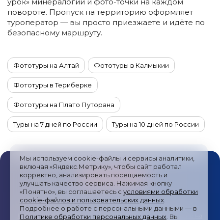
урок» минералогии и фото-точки на каждом
повороте. Пропуск на территорию оформляет
туроператор — вы просто приезжаете и идёте по
безопасному маршруту.
Фототуры на Алтай
Фототуры в Калмыкии
Фототуры в Териберке
Фототуры на Плато Путорана
Туры на 7 дней по России
Туры на 10 дней по России
Туры на 11 дней по России
Туры на 12 дней по России
Мы используем cookie-файлы и сервисы аналитики,
Туры на 13 дней по России
Туры на 14 дней по России
включая «Яндекс.Метрику», чтобы сайт работал
корректно, анализировать посещаемость и
улучшать качество сервиса. Нажимая кнопку
Туры на 15 дней по России
Туры на 4 дня по России
«Понятно», вы соглашаетесь с
условиями обработки
cookie-файлов и пользовательских данных
.
Туры на 6 дней по России
Туры на 5 дней по России
Публичная оферта
/
Пользовательское соглашение
/
Подробнее о работе с персональными данными — в
Политика обработки персональных данных
/
Согласие на
Политике обработки персональных данных
. Вы