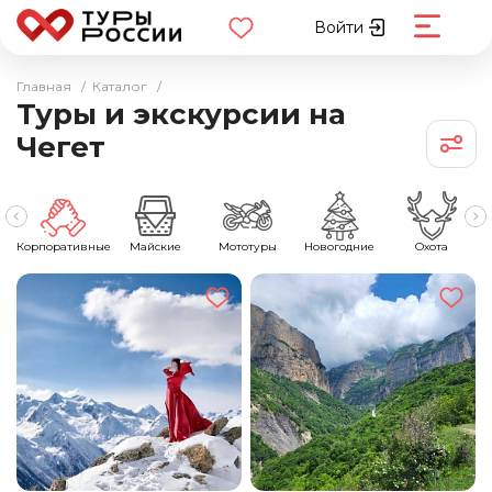
Войти
Главная
/
Каталог
/
Туры и экскурсии на
Чегет
ы
Корпоративные
Майские
Мототуры
Новогодние
Охота