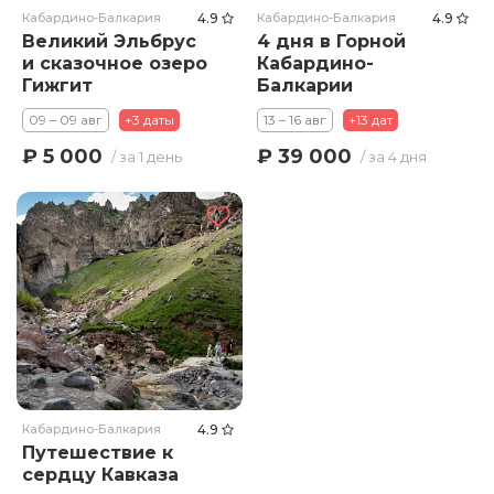
Кабардино-Балкария
4.9
Кабардино-Балкария
4.9
Великий Эльбрус
4 дня в Горной
и сказочное озеро
Кабардино-
Гижгит
Балкарии
09 – 09 авг
+3 даты
13 – 16 авг
+13 дат
₽ 5 000
₽ 39 000
/ за 1 день
/ за 4 дня
Кабардино-Балкария
4.9
Путешествие к
сердцу Кавказа