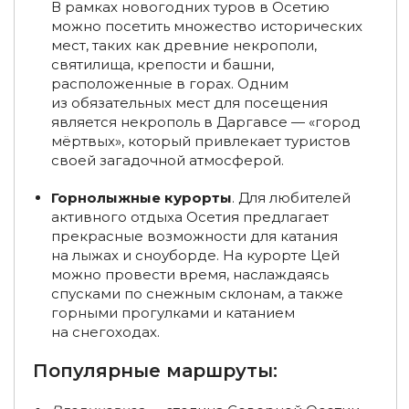
В рамках новогодних туров в Осетию
можно посетить множество исторических
Туры на снегоходах в Мурманской области, на Кольском
мест, таких как древние некрополи,
полуострове
святилища, крепости и башни,
Туры на остров Ольхон зимой
расположенные в горах. Одним
из обязательных мест для посещения
Туры в Краснодарский край в декабре
является некрополь в Даргавсе — «город
мёртвых», который привлекает туристов
Туры из Липецка
Туры из Воронежа
своей загадочной атмосферой.
Туры по России из Новокузнецка
Горнолыжные курорты
. Для любителей
активного отдыха Осетия предлагает
Туры по России из Тамбова
прекрасные возможности для катания
на лыжах и сноуборде. На курорте Цей
Туры в Краснодар из Москвы
можно провести время, наслаждаясь
спусками по снежным склонам, а также
Туры в Хакасию из Санкт-Петербурга
горными прогулками и катанием
на снегоходах.
Туры в Хакасию из Томска
Популярные маршруты:
Туры в Хакасию из Кемерово