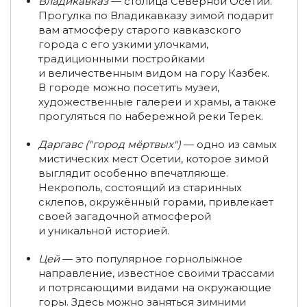
Владикавказ
— столица Северной Осетии.
Туры на снегоходах по Алтаю
Прогулка по Владикавказу зимой подарит
Групповые туры на Алтай
вам атмосферу старого кавказского
Недорогие туры на Алтай
города с его узкими улочками,
Туры выходного дня на Алтай (на 1-2 дня)
традиционными постройками
и величественным видом на гору Казбек.
Туры на Алтай зимой
В городе можно посетить музеи,
художественные галереи и храмы, а также
Туры в Карелию на неделю (7 дней)
прогуляться по набережной реки Терек.
Новогодние туры в Карелию
Даргавс ("город мёртвых")
— одно из самых
мистических мест Осетии, которое зимой
Туры по Золотому кольцу зимой
выглядит особенно впечатляюще.
Некрополь, состоящий из старинных
Новогодние туры по Золотому кольцу России
склепов, окружённый горами, привлекает
своей загадочной атмосферой
Туры по Золотому кольцу в январе
и уникальной историей.
Туры на Новый год во Владимир
Цей
— это популярное горнолыжное
направление, известное своими трассами
Туры во Владимир в январе
и потрясающими видами на окружающие
горы. Здесь можно заняться зимними
Туры на 3-4 дня в Иваново и область