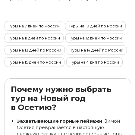
глубже и открыть для себя не только Байкал, но и
культурное сердце Приангарья.
Туры на 7 дней по России
Туры на 10 дней по России
Туры на 11 дней по России
Туры на 12 дней по России
Туры на 13 дней по России
Туры на 14 дней по России
Туры на 15 дней по России
Туры на 4 дня по России
Туры на 6 дней по России
Туры на 5 дней по России
Туры на 9 дней по России
Туры на 8 дней по России
Почему нужно выбрать
тур на Новый год
Новогодние туры в Татарстан
в Осетию?
Новогодние туры на Камчатку
Захватывающие горные пейзажи
. Зимой
Новогодние туры в Калмыкию
Осетия превращается в настоящую
снежную сказку, где величественные горы,
Новогодние туры в Краснодарский край