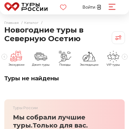
Войти
Главная
/
Каталог
/
Новогодние туры в
Северную Осетию
е
Экскурсии
Джип-туры
Походы
Экспедиции
VIP туры
Туры не найдены
Туры России
Мы собрали лучшие
туры.
Только для вас.