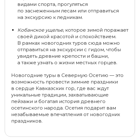
видами спорта, прогуляться
по заснеженным лесам или отправиться
Туры на Новый год в Иваново
на экскурсию к ледникам.
Туры в Иваново в январе
Туры в Териберку
Кобанское ущелье
, которое зимой поражает
Туры на 3-4 дня в Кострому и область
своей дикой красотой и спокойствием.
В рамках новогодних туров сюда можно
Туры на 7 дней в Кострому и область
отправиться на экскурсии с гидом, чтобы
увидеть древние крепости и башни,
Туры в Кострому из Вологды
а также узнать о жизни местных горцев.
Туры в Кострому из Кирова
Новогодние туры в Северную Осетию — это
возможность провести зимние праздники
Туры в Кострому из Череповца
в сердце Кавказских гор, где вас ждут
уникальные традиции, захватывающие
Туры выходного дня по Башкирии (на 1-4 дня)
пейзажи и богатая история древнего
осетинского народа. Осетия подарит вам
Туры в Башкирию на 7-8 дней
Туры в Башкирию зимой
незабываемые впечатления от новогодних
праздников.
Туры в Башкирию из Нижнего Новгорода
Туры в Башкирию из Перми