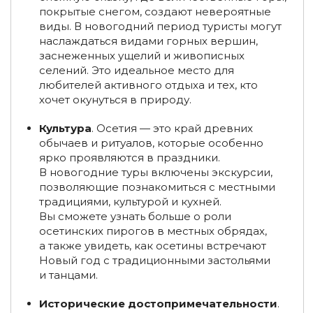
покрытые снегом, создают невероятные
виды. В новогодний период туристы могут
Новогодние туры в Кострому
наслаждаться видами горных вершин,
Новогодние туры в Арктику
заснеженных ущелий и живописных
селений. Это идеальное место для
Новогодние туры на Алтай
Туры из Казани
любителей активного отдыха и тех, кто
хочет окунуться в природу.
Туры из Рязани
Туры из Екатеринбурга
Культура
. Осетия — это край древних
Туры из Владимира
Новогодние туры в Териберку
обычаев и ритуалов, которые особенно
ярко проявляются в праздники.
Туры в Хибины на Новый год
В новогодние туры включены экскурсии,
позволяющие познакомиться с местными
Новогодние туры на Байкал
традициями, культурой и кухней.
Вы сможете узнать больше о роли
Туры на Байкал из Санкт-Петербурга
осетинских пирогов в местных обрядах,
а также увидеть, как осетины встречают
Туры на Байкал из Ставрополя
Новый год с традиционными застольями
и танцами.
Туры на Алтай из Москвы
Исторические достопримечательности
.
Туры на Алтай из Санкт-Петербурга