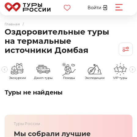
Войти
Главная
/
Оздоровительные туры
на термальные
источники Домбая
е
Экскурсии
Джип-туры
Походы
Экспедиции
VIP туры
Туры не найдены
Туры России
Мы собрали лучшие