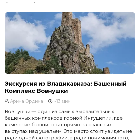
будто ты добрался до места, которое природа долго
прятала от случайных туристов.
Экскурсия из Владикавказа: Башенный
Комплекс Вовнушки
Арина Ордина
~13 мин.
Вовнушки — один из самых выразительных
башенных комплексов горной Ингушетии, где
каменные башни стоят прямо на скальных
выступах над ущельем. Это место стоит увидеть не
ради одной фотографии, а ради понимания того,