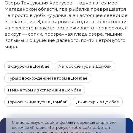
Озеро Танцующих Хариусов — одно из тех мест
Магаданской области, где рыбалка превращается
не просто в добычу улова, а в настоящее северное
впечатление. Здесь хариус выходит к поверхности
на рассвете и закате, вода оживает от всплесков, а
вокруг — сопки, прозрачная гладь озера, тишина
Колымы и ощущение далёкого, почти нетронутого
мира.
Экскурсии в Домбае
Авторские туры в Домбай
Туры с восхождением в горы в Домбае
Пешие туры и экспедиции в Домбае
Горнолыжные туры в Домбай
Джип-туры в Домбае
Йога-туры в Домбай
Сплавы по рекам в Домбае
Мы используем cookie-файлы и сервисы аналитики,
Автомобильные туры в Домбае
Фототуры в Домбай
включая «Яндекс.Метрику», чтобы сайт работал
корректно, анализировать посещаемость и