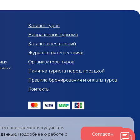
 9 дней по России
Туры на 8 дней по России
и
Экскурсионные туры из Москвы
Каталог туров
 Санкт-Петербурга
Туры из Екатеринбурга
Направления туризма
й полуостров
Каталог впечатлений
Экскурсии в Мурманске и области
Журнал о путешествиях
урсиями в Мурманск и область в декабре
Организаторы туров
мых
льных
с экскурсиями в Мурманск и область в марте
Памятка туриста перед поездкой
Правила бронирования и оплаты туров
кутска
Контакты
 Байкал из Санкт-Петербурга
а
Туры на Байкал из Красноярска
 Байкал из Кирова
Туры на Байкал из Воронежа
екламных сообщений
/
Политика обработки файлов
вать посещаемость и улучшать
уры на Байкал из Челябинска
Согласен
 данных
. Подробнее о работе с