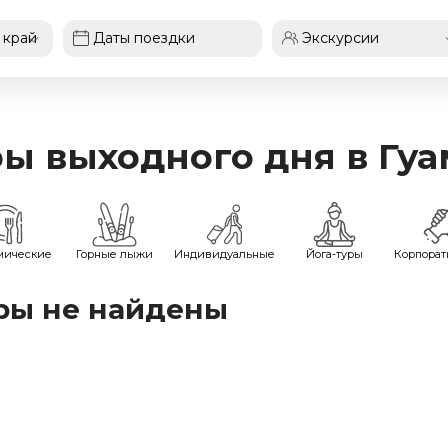
ы выходного дня в Гуа
мические
Горные лыжи
Индивидуальные
Йога-туры
Корпора
ры не найдены