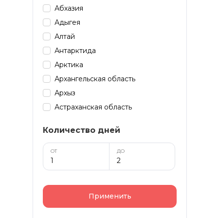
Абхазия
Адыгея
Алтай
Антарктида
Арктика
Архангельская область
Архыз
Астраханская область
Байкал
Количество дней
Башкирия
Бурятия
ОТ
ДО
Дагестан
Домбай
Забайкалье
Применить
Зарубеж