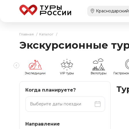
Главная
/
Каталог
/
Экскурсионные тур
оходы
Экспедиции
VIP туры
Велотуры
Гастроно
Ту
Когда планируете?
Направление