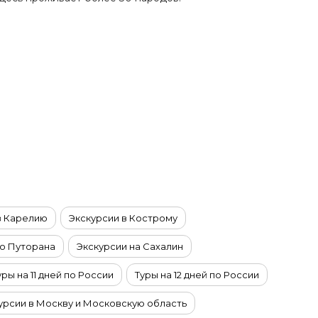
в Карелию
Экскурсии в Кострому
то Путорана
Экскурсии на Сахалин
уры на 11 дней по России
Туры на 12 дней по России
урсии в Москву и Московскую область