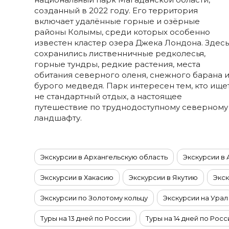
Ставропольский край
созданный в 2022 году. Его территория
Татарстан
включает удалённые горные и озёрные
районы Колымы, среди которых особенно
Териберка
известен кластер озера Джека Лондона. Здес
Тыва
сохранились лиственничные редколесья,
Урал
горные тундры, редкие растения, места
обитания северного оленя, снежного барана 
Хабаровский край
бурого медведя. Парк интересен тем, кто ище
Хакасия
не стандартный отдых, а настоящее
путешествие по труднодоступному северному
Чечня
ландшафту.
Чукотка
Шантарские Острова
Эльбрус
Экскурсии в Архангельскую область
Экскурсии в
Якутия
Экскурсии в Хакасию
Экскурсии в Якутию
Экск
Якутск
Ямал
Экскурсии по Золотому кольцу
Экскурсии на Урал
Туры на 13 дней по России
Туры на 14 дней по Росс