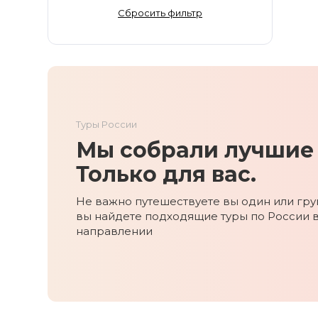
Золотое Кольцо
Сбросить фильтр
Ингушетия
Иркутская область
Кабардино-Балкария
Кавказ
Калининград
Туры России
Калмыкия
Мы собрали лучшие 
Камчатка
Карачаево-Черкесия
Только для вас.
Карелия
Не важно путешествуете вы один или груп
Колыма
вы найдете подходящие туры по России 
Кольский полуостров
направлении
Кострома
Краснодарский край
Красноярский край
Курильские острова