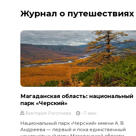
Курильское озеро
Журнал о путешествиях
Москва и Московская область
Мурманск
Новгородская область
Оймякон
Осетия
Остров Итуруп
Остров Кунашир
Остров Шикотан
Плато Путорана
Приморье
Магаданская область: национальный
парк «Черский»
Самарская область
Сахалин
Виктория Роготнева
~7 мин.
Сибирь
Национальный парк «Черский» имени А. В.
Андреева — первый и пока единственный
Соловецкие острова
национальный парк Магаданской области,