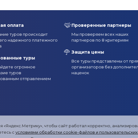
Туры на 6 дней по России
Туры на 5 дней по России
Туры на
Туры в октябре по России
Туры из Казани
Туры из Рязан
ая оплата
Проверенные партнеры
 по России
Туры по России из Москвы
Туры по России из
ние туров происходит
Мы проверяем всех наших
его надежного платежного
партнеров по 8 критериям
рсии в Якутске
Экскурсии на Ямал
Экскурсии на Кольски
а
Защита цены
Туры с экскурсиями в Мурманск и область летом
Туры с экск
рованные туры
Все туры представлены от пря
найдете огромное
организаторов без дополните
Туры с экскурсиями в Мурманск и область в феврале
Туры 
зие туров
наценок
рованным отправлением
Экскурсии в Териберку
Экскурсионные туры на Байкал из Ир
Экскурсионные туры на Байкал из Иркутска летом
Туры на
квы
Туры на Байкал из Пензы
Туры на Байкал из Хабаровск
 Байкал из Волгограда
Туры на Байкал из Барнаула
Туры на
итика обработки персональных данных
/
Согласие на получение р
я «Яндекс.Метрику», чтобы сайт работал корректно, анализиро
рсональных данных
/
Карта сайта
Перми
Туры на Байкал из Читы
Туры на Байкал из Уфы
Т
етесь с
условиями обработки cookie-файлов и пользовательских