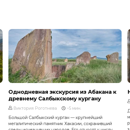
Однодневная экскурсия из Абакана к
древнему Салбыкскому кургану
Виктория Роготнева
~5 мин.
Д
м
Большой Салбыкский курган — крупнейший
р
мегалитический памятник Хакасии, сохранивший
з
следы исчезнувших народов. Его относят к числу