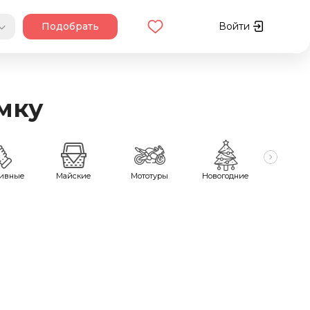
Подобрать
Войти
мку
тивные
Майские
Мототуры
Новогодние
Охот