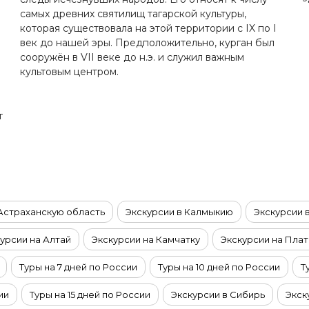
самых древних святилищ тагарской культуры,
которая существовала на этой территории с IX по I
век до нашей эры. Предположительно, курган был
ь
сооружён в VII веке до н.э. и служил важным
культовым центром.
и
т
 Астраханскую область
Экскурсии в Калмыкию
Экскурсии 
урсии на Алтай
Экскурсии на Камчатку
Экскурсии на Пла
Туры на 7 дней по России
Туры на 10 дней по России
Т
ии
Туры на 15 дней по России
Экскурсии в Сибирь
Экск