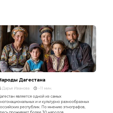
Народы Дагестана
Дарья Иванова
~11 мин.
агестан является одной из самых
ногонациональных и и культурно разнообразных
оссийских республик. По мнению этнографов,
десь проживает более 30 народов.