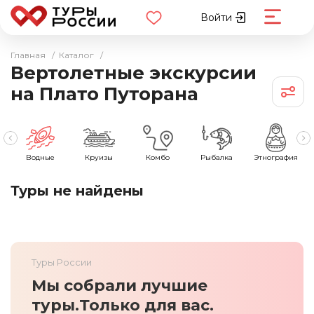
Войти
Главная
/
Каталог
/
Вертолетные экскурсии
на Плато Путорана
ия
Водные
Круизы
Комбо
Рыбалка
Этнография
Туры не найдены
Туры России
Мы собрали лучшие
туры.
Только для вас.