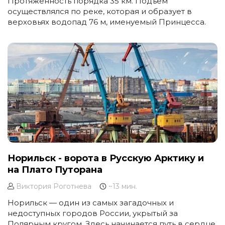
Протяженность порядка 35 км. Подъем
осуществлялся по реке, которая и образует в
верховьях водопад 76 м, именуемый Принцесса.
Норильск - ворота в Русскую Арктику и
на Плато Путорана
Виктория Роготнева
~13 мин.
Норильск — один из самых загадочных и
недоступных городов России, укрытый за
Полярным кругом. Здесь начинается путь в сердце