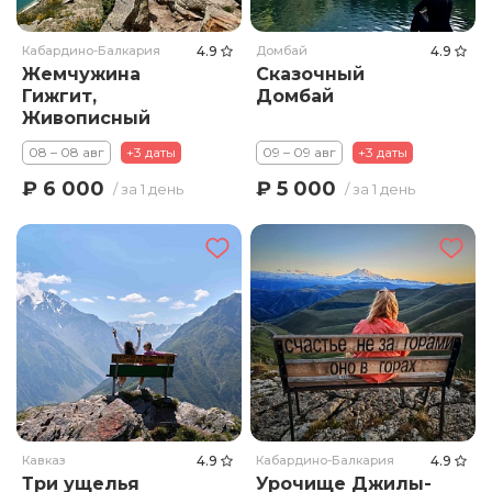
Кабардино-Балкария
4.9
Домбай
4.9
Жемчужина
Сказочный
Гижгит,
Домбай
Живописный
Актопарк и полет
08 – 08 авг
+3 даты
09 – 09 авг
+3 даты
на Параплане
₽ 6 000
₽ 5 000
/ за 1 день
/ за 1 день
Кавказ
4.9
Кабардино-Балкария
4.9
Три ущелья
Урочище Джилы-