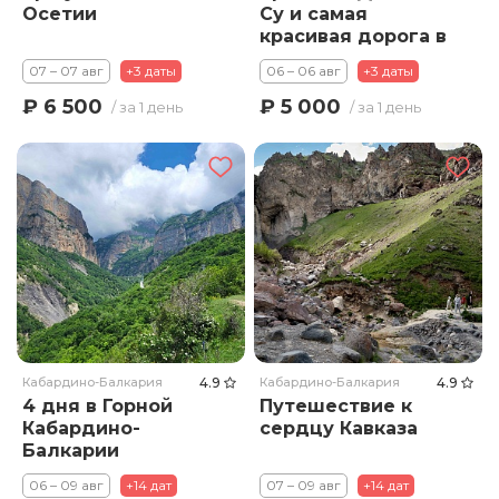
Осетии
Су и самая
красивая дорога в
России
07 – 07 авг
+3 даты
06 – 06 авг
+3 даты
₽ 6 500
₽ 5 000
/ за 1 день
/ за 1 день
Кабардино-Балкария
4.9
Кабардино-Балкария
4.9
4 дня в Горной
Путешествие к
Кабардино-
сердцу Кавказа
Балкарии
06 – 09 авг
+14 дат
07 – 09 авг
+14 дат