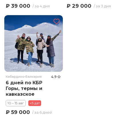
₽ 39 000
₽ 29 000
/ за 4 дня
/ за 3 дня
Кабардино-Балкария
4.9
6 дней по КБР
Горы, термы и
кавказское
гостеприимство.
10 – 15 авг
+5 дат
₽ 59 000
/ за 6 дней