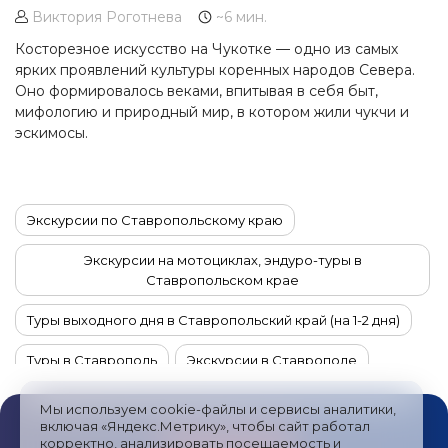
Виктория Роготнева
~6 мин.
Косторезное искусство на Чукотке — одно из самых
ярких проявлений культуры коренных народов Севера.
Оно формировалось веками, впитывая в себя быт,
мифологию и природный мир, в котором жили чукчи и
эскимосы.
Экскурсии по Ставропольскому краю
Экскурсии на мотоциклах, эндуро-туры в
Ставропольском крае
Туры выходного дня в Ставропольский край (на 1-2 дня)
Туры в Ставрополь
Экскурсии в Ставрополе
Экскурсии в горы из Ставрополя
Мы используем cookie-файлы и сервисы аналитики,
включая «Яндекс.Метрику», чтобы сайт работал
Туры выходного дня в Ставрополь (на 1-2 дня)
корректно, анализировать посещаемость и