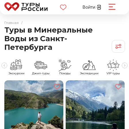
Войти
Главная
/
Туры в Минеральные
Воды из Санкт-
Петербурга
е
Экскурсии
Джип-туры
Походы
Экспедиции
VIP туры