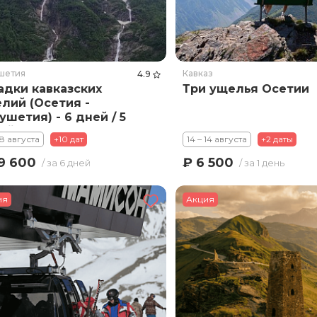
шетия
Кавказ
4.9
адки кавказских
Три ущелья Осетии
лий (Осетия -
ушетия) - 6 дней / 5
ей
18 августа
+10 дат
14 – 14 августа
+2 даты
9 600
₽ 6 500
/ за 6 дней
/ за 1 день
ия
Акция