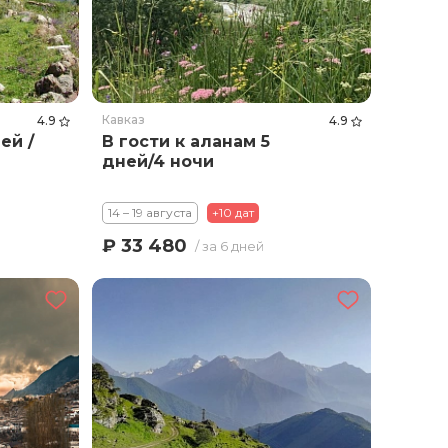
Кавказ
4.9
4.9
ей /
В гости к аланам 5
дней/4 ночи
14 – 19 августа
+10 дат
₽ 33 480
/ за 6 дней