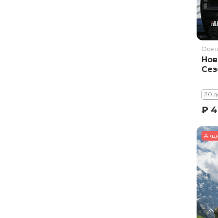
Осет
Нов
Сез
30 д
₽ 
Акц