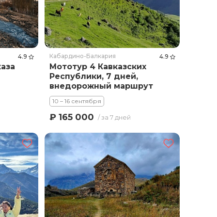
Кабардино-Балкария
4.9
4.9
каза
Мототур 4 Кавказских
Республики, 7 дней,
внедорожный маршрут
от Эльбруса до Чечни
10 – 16 сентября
₽ 165 000
/ за 7 дней