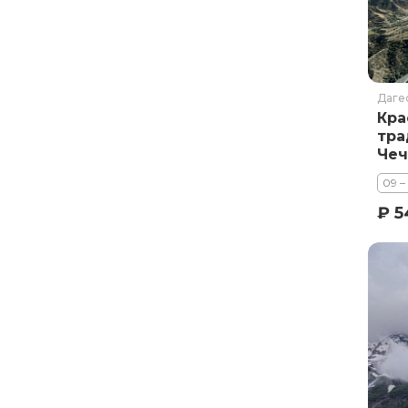
Ставропольский край
Татарстан
Териберка
Тыва
Даге
Урал
Кра
тра
Хабаровский край
Чеч
Хакасия
Осе
09 –
вос
Чечня
₽ 5
Чукотка
Шантарские Острова
Эльбрус
Якутия
Якутск
Ямал