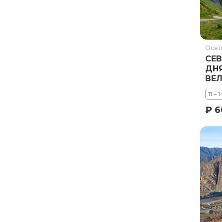
Осет
СЕВ
ДНЯ
ВЕ
ДО
11 – 
₽ 