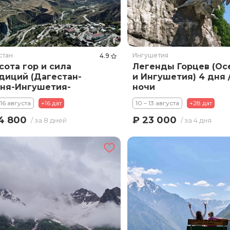
стан
Ингушетия
4.9
сота гор и сила
Легенды Горцев (Ос
диций (Дагестан-
и Ингушетия) 4 дня /
ня-Ингушетия-
ночи
тия) заезды по
 16 августа
+16 дат
10 – 13 августа
+28 дат
кресеньям
4 800
₽ 23 000
/ за 8 дней
/ за 4 дня