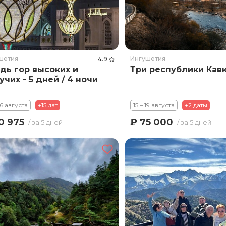
шетия
Ингушетия
4.9
дь гор высоких и
Три республики Кав
учих - 5 дней / 4 ночи
16 августа
+15 дат
15 – 19 августа
+2 даты
0 975
₽ 75 000
/ за 5 дней
/ за 5 дней