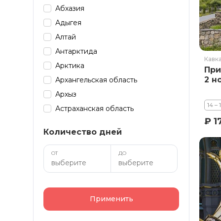
Абхазия
Адыгея
Алтай
Антарктида
Кавк
Арктика
При
2 н
Архангельская область
Архыз
14 – 
Астраханская область
₽ 1
Байкал
Количество дней
Башкирия
Бурятия
ОТ
ДО
Дагестан
Домбай
Забайкалье
Применить
Зарубеж