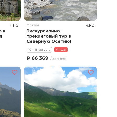
Осетия
4.9
4.9
 в
Экскурсионно-
я
трекинговый тур в
Северную Осетию!
10 – 13 августа
+14 дат
₽ 66 369
/ за 4 дня