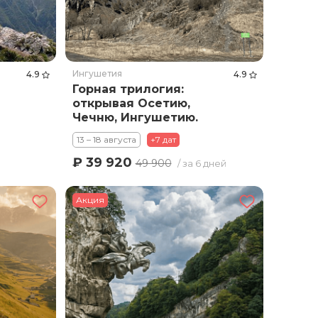
Ингушетия
4.9
4.9
Горная трилогия:
открывая Осетию,
Чечню, Ингушетию.
13 – 18 августа
+7 дат
₽ 39 920
49 900
/ за 6 дней
Акция