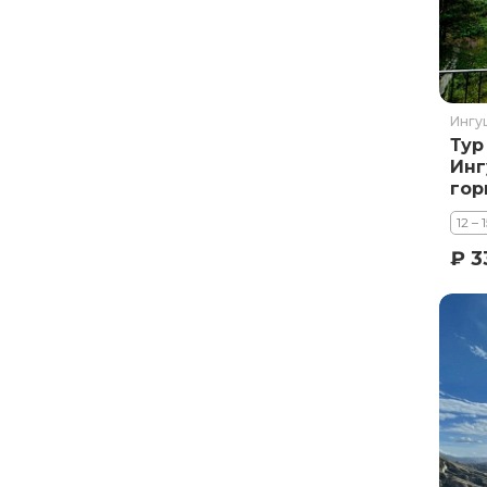
Курильское озеро
Москва и Московская область
Мурманск
Новгородская область
Ингу
Тур
Оймякон
Инг
Осетия
гор
Остров Итуруп
12 – 
Остров Кунашир
₽ 3
Остров Шикотан
Плато Путорана
Приморье
Самарская область
Сахалин
Сибирь
Соловецкие острова