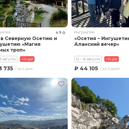
шетия
Ингушетия
4.9
 в Северную Осетию и
«Осетия – Ингушети
ушетию «Магия
Аланский вечер»
ных троп»
15 августа
+14 дат
12 – 16 августа
+14 дат
3 735
₽ 44 105
/ за 4 дня
/ за 5 дней