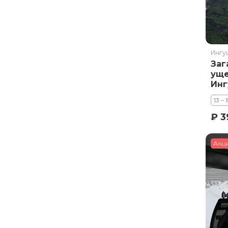
Ингу
Заг
уще
Инг
ноч
13 – 
₽ 3
Акц