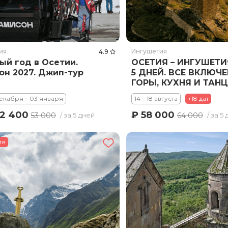
ия
Ингушетия
4.9
ый год в Осетии.
ОСЕТИЯ – ИНГУШЕТИ
он 2027. Джип-тур
5 ДНЕЙ. ВСЕ ВКЛЮЧЕ
ГОРЫ, КУХНЯ И ТАНЦ
екабря – 03 января
14 – 18 августа
+18 дат
42 400
₽ 58 000
53 000
64 000
/ за 5 дней
/ за 5
ия