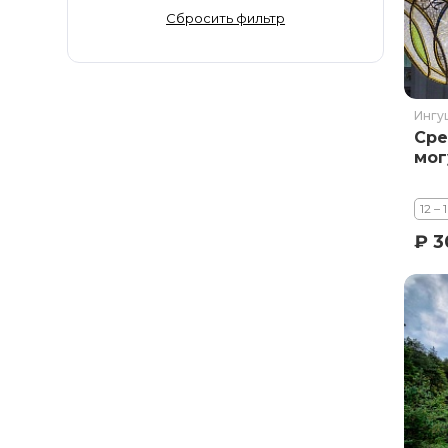
Золотое Кольцо
Сбросить фильтр
Ингушетия
Иркутская область
Кабардино-Балкария
Ингу
Кавказ
Сре
Калининград
мог
Калмыкия
Камчатка
12 – 
Карачаево-Черкесия
₽ 3
Карелия
Колыма
Кольский полуостров
Кострома
Краснодарский край
Красноярский край
Курильские острова