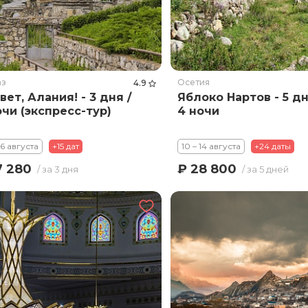
аз
Осетия
4.9
вет, Алания! - 3 дня /
Яблоко Нартов - 5 дн
очи (экспресс-тур)
4 ночи
16 августа
+15 дат
10 – 14 августа
+24 даты
7 280
₽ 28 800
/ за 3 дня
/ за 5 дней