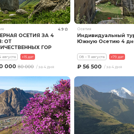
ия
Осетия
4.9
ЕРНАЯ ОСЕТИЯ ЗА 4
Индивидуальный тур
: ОТ
Южную Осетию 4 дн
ЛИЧЕСТВЕННЫХ ГОР
 ДРЕВНЕГО НАСЛЕДИЯ
14 августа
+15 дат
08 – 11 августа
+79 дат
60 000
₽ 56 500
80 000
/ за 4 дня
/ за 4 дня