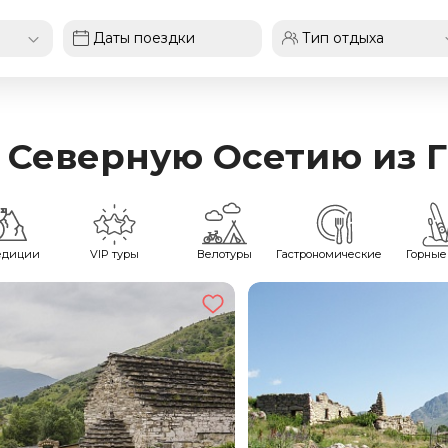
в Северную Осетию из 
едиции
VIP туры
Велотуры
Гастрономические
Горные