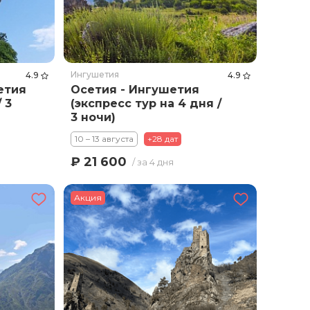
Ингушетия
4.9
4.9
етия
Осетия - Ингушетия
 3
(экспресс тур на 4 дня /
3 ночи)
10 – 13 августа
+28 дат
₽ 21 600
/ за 4 дня
Акция