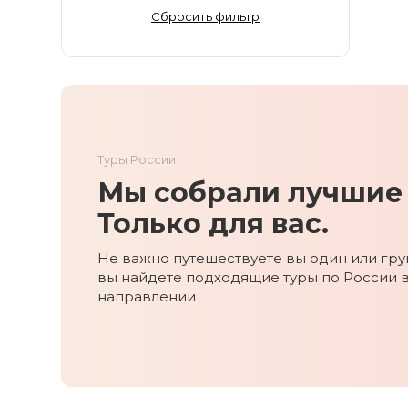
Золотое Кольцо
Сбросить фильтр
Ингушетия
Иркутская область
Кабардино-Балкария
Кавказ
Калининград
Туры России
Калмыкия
Мы собрали лучшие 
Камчатка
Карачаево-Черкесия
Только для вас.
Карелия
Не важно путешествуете вы один или груп
Колыма
вы найдете подходящие туры по России 
Кольский полуостров
направлении
Кострома
Краснодарский край
Красноярский край
Курильские острова