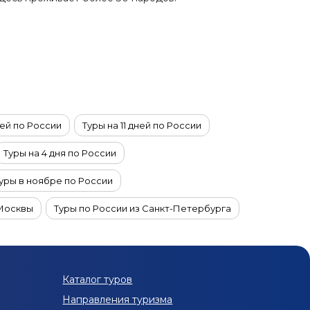
ней по России
Туры на 11 дней по России
Туры на 4 дня по России
уры в ноябре по России
 Москвы
Туры по России из Санкт-Петербурга
я пенсионеров в Краснодарском крае
Туры в Краснодарский край из Екатеринбурга
Каталог туров
оссии из Омска
Туры по России из Твери
Направления туризма