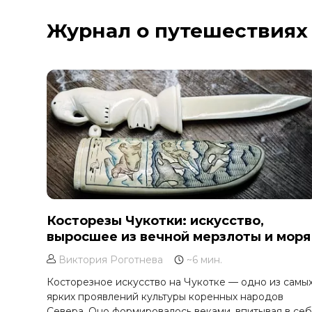
Курильское озеро
Журнал о путешествиях
Москва и Московская область
Мурманск
Новгородская область
Оймякон
Осетия
Остров Итуруп
Остров Кунашир
Остров Шикотан
Плато Путорана
Приморье
Косторезы Чукотки: искусство,
выросшее из вечной мерзлоты и моря
Самарская область
Сахалин
Виктория Роготнева
~6 мин.
Сибирь
Косторезное искусство на Чукотке — одно из самы
ярких проявлений культуры коренных народов
Соловецкие острова
Севера. Оно формировалось веками, впитывая в се