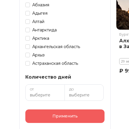
Абхазия
Адыгея
Алтай
Антарктида
Буря
Арктика
Алх
в З
Архангельская область
Архыз
29 а
Астраханская область
₽ 9
Байкал
Количество дней
Башкирия
Бурятия
ОТ
ДО
Дагестан
Домбай
Забайкалье
Применить
Зарубеж