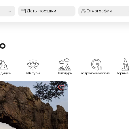
ю
едиции
VIP туры
Велотуры
Гастрономические
Горные