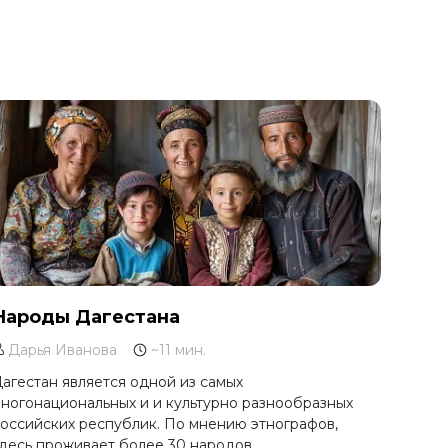
Народы Дагестана
Дарья Иванова
~11 мин.
агестан является одной из самых
ногонациональных и и культурно разнообразных
оссийских республик. По мнению этнографов,
десь проживает более 30 народов.