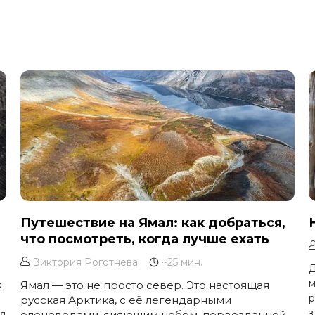
Путешествие на Ямал: как добраться,
что посмотреть, когда лучше ехать
Виктория Роготнева
~25 мин.
Д
м
х
Ямал — это не просто север. Это настоящая
р
русская Арктика, с её легендарными
з
бя
оленеводами, сияющим небом, первозданной