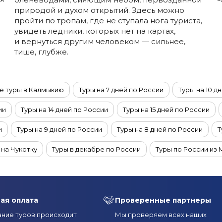
природой и духом открытий. Здесь можно
пройти по тропам, где не ступала нога туриста,
увидеть ледники, которых нет на картах,
и вернуться другим человеком — сильнее,
тише, глубже.
е туры в Калмыкию
Туры на 7 дней по России
Туры на 10 д
ии
Туры на 14 дней по России
Туры на 15 дней по России
и
Туры на 9 дней по России
Туры на 8 дней по России
Т
на Чукотку
Туры в декабре по России
Туры по России из
ал
Этнографические туры в Краснодарском крае
Туры дл
одарский край в апреле
Туры в Краснодарский край в июле
ая оплата
Проверенные партнеры
оссии из Уфы
Туры по России из Новосибирска
Туры по Р
ние туров происходит
Мы проверяем всех наших