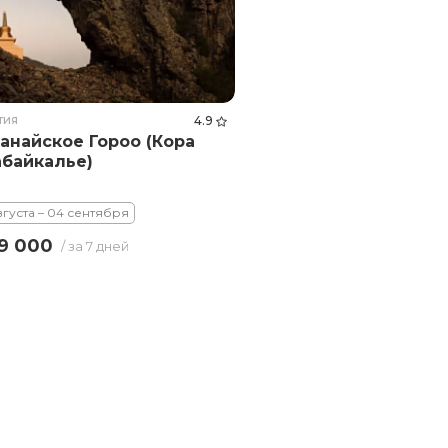
тия
4.9
анайское Гороо (Кора
абайкалье)
вгуста – 04 сентября
9 000
/ за 7 дней