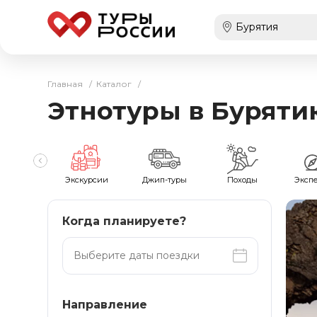
Главная
/
Каталог
/
Этнотуры в Буряти
мейные
Экскурсии
Джип-туры
Походы
Эксп
Когда планируете?
Направление