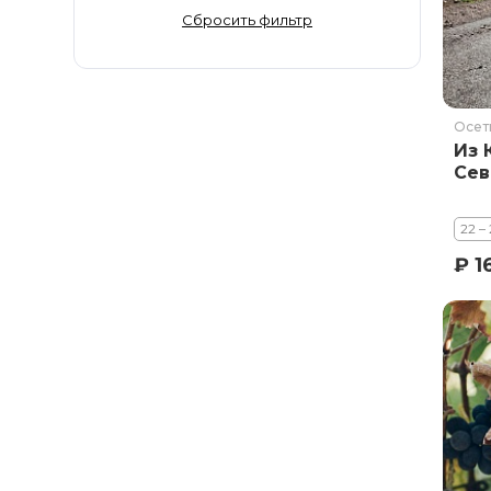
Золотое Кольцо
Сбросить фильтр
Ингушетия
Иркутская область
Кабардино-Балкария
Осет
Кавказ
Из 
Калининград
Сев
Калмыкия
Камчатка
22 –
Карачаево-Черкесия
₽ 1
Карелия
Колыма
Кольский полуостров
Кострома
Краснодарский край
Красноярский край
Курильские острова