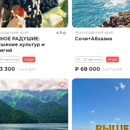
нодарский край
Краснодарский край
4.9
НОЕ РАДУШИЕ:
Сочи+Абхазия
шение культур и
игий
 10 августа
+5 дат
21 – 27 августа
+5 дат
3 300
₽ 68 000
/ за 4 дня
/ за 7 дней