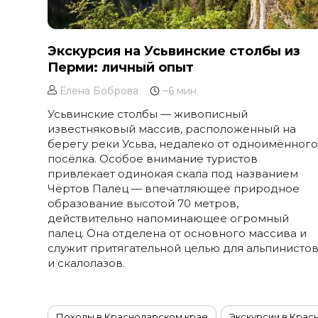
Экскурсия на Усьвинские столбы из
Перми: личный опыт
Елена Боброва
~6 мин.
Усьвинские столбы — живописный
известняковый массив, расположенный на
берегу реки Усьва, недалеко от одноимённог
посёлка. Особое внимание туристов
привлекает одинокая скала под названием
Чёртов Палец — впечатляющее природное
образование высотой 70 метров,
действительно напоминающее огромный
палец. Она отделена от основного массива и
служит притягательной целью для альпинисто
и скалолазов.
Походы в Краснодарском крае
Экскурсии в Крас