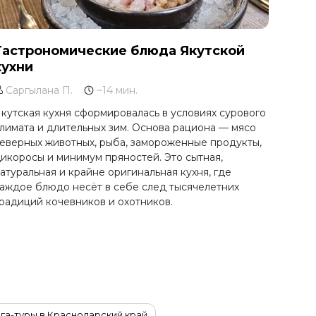
Гастрономические блюда Якутской
кухни
Саргылана П.
~14 мин.
кутская кухня сформировалась в условиях сурового
лимата и длительных зим. Основа рациона — мясо
еверных животных, рыба, замороженные продукты,
икоросы и минимум пряностей. Это сытная,
атуральная и крайне оригинальная кухня, где
аждое блюдо несёт в себе след тысячелетних
радиций кочевников и охотников.
га-туры в Краснодарский край