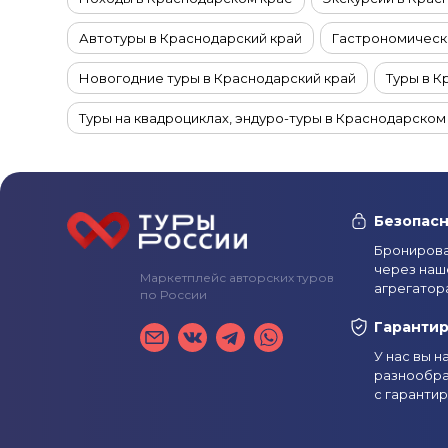
Автотуры в Краснодарский край
Гастрономически
Новогодние туры в Краснодарский край
Туры в К
Туры на квадроциклах, эндуро-туры в Краснодарском
Туры с рыбалкой в Краснодарском крае
Речные к
Винные туры в Краснодарский край
Велотуры в К
Безопасн
Туры на горячие источники в Краснодарском крае
Бронирова
через наш
Маркетплейс авторских туров
Индивидуальные туры в Краснодарский край
Туры
агрегатор
по России
Недорогие туры в Краснодарский край
Туры выхо
Гаранти
У нас вы 
Туры в Краснодарский край на 4 дня
Туры в Красн
разнообра
с гаранти
Летние туры в Краснодарский край
Осенние туры
Туры в Краснодарский край в мае
Туры в Краснод