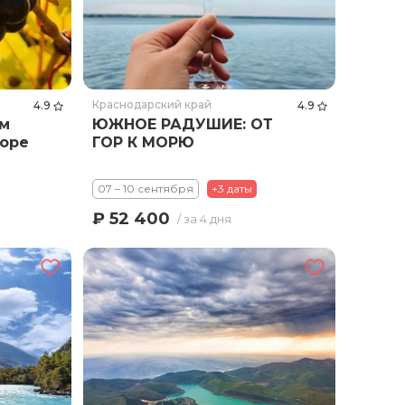
Краснодарский край
4.9
4.9
ом
ЮЖНОЕ РАДУШИЕ: ОТ
Море
ГОР К МОРЮ
07 – 10 сентября
+3 даты
₽ 52 400
/ за 4 дня