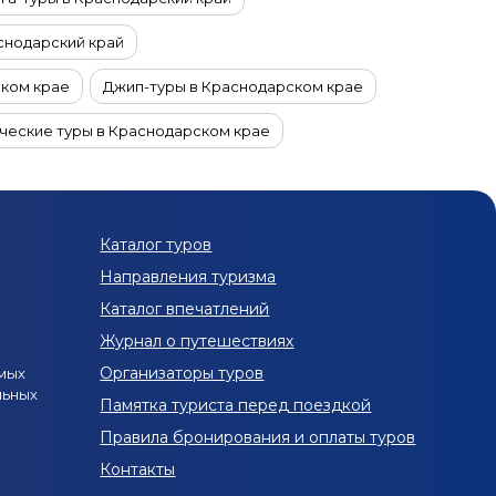
снодарский край
ском крае
Джип-туры в Краснодарском крае
ческие туры в Краснодарском крае
P-туры в Краснодарский край
Оздоровительные туры в Краснодарский край
Каталог туров
ы с детьми в Краснодарский край
Направления туризма
ский край
Каталог впечатлений
Журнал о путешествиях
ский край на 3 дня
Организаторы туров
мых
льных
Весенние туры в Краснодарский край
Памятка туриста перед поездкой
Правила бронирования и оплаты туров
Туры в Краснодарский край в апреле
Контакты
й в июне
Туры в Краснодарский край в июле