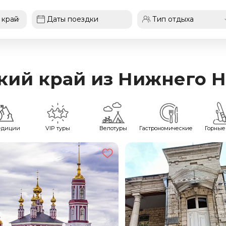
кий край из Нижнего 
едиции
VIP туры
Велотуры
Гастрономические
Горные