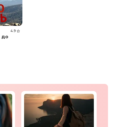
4.9
 до