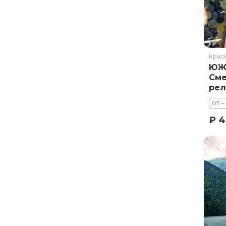
Курильское озеро
Москва и Московская область
Мурманск
Новгородская область
Крас
ЮЖ
Оймякон
Сме
Осетия
рел
Остров Итуруп
07 –
Остров Кунашир
₽ 4
Остров Шикотан
Плато Путорана
Приморье
Самарская область
Сахалин
Сибирь
Соловецкие острова