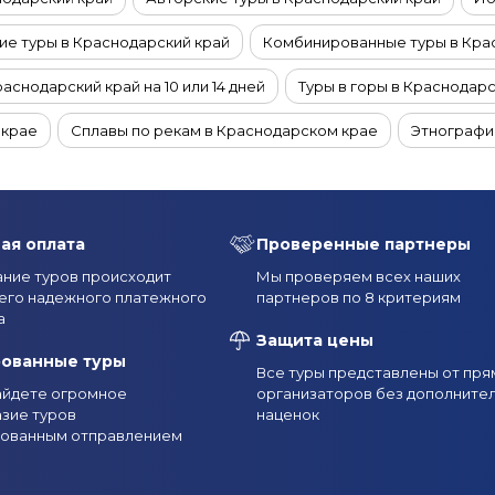
е туры в Краснодарский край
Комбинированные туры в Кра
раснодарский край на 10 или 14 дней
Туры в горы в Краснодар
 крае
Сплавы по рекам в Краснодарском крае
Этнографи
руизы из Краснодара
Фототуры в Краснодарский край
VI
раснодарском крае
Конные туры в Краснодарском крае
ая оплата
Проверенные партнеры
Туры для пенсионеров в Краснодарском крае
Семейные тур
ние туров происходит
Мы проверяем всех наших
его надежного платежного
партнеров по 8 критериям
 на двоих в Краснодарский край
Групповые туры в Краснодар
а
Защита цены
дного дня в Краснодарском крае (на 1-2 дня)
Туры в Краснодар
рованные туры
Все туры представлены от пря
найдете огромное
организаторов без дополните
одарский край на 5 дней
Туры в Краснодарский край на 7 дней
зие туров
наценок
рованным отправлением
 в Краснодарский край
Туры в Краснодарский край в марте
арский край на майские праздники
Туры в Краснодарский кра