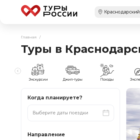
Главная
/
Туры в Краснодарс
мейные
Экскурсии
Джип-туры
Походы
Эксп
Когда планируете?
Направление