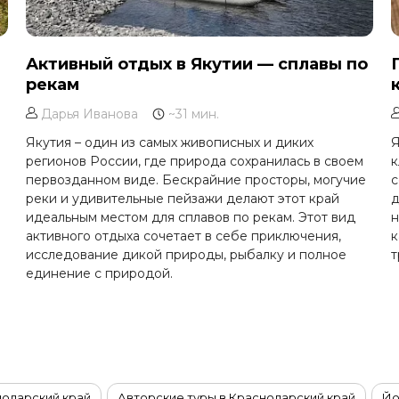
Активный отдых в Якутии — сплавы по
рекам
Дарья Иванова
~31 мин.
Якутия – один из самых живописных и диких
Я
регионов России, где природа сохранилась в своем
к
о
первозданном виде. Бескрайние просторы, могучие
с
реки и удивительные пейзажи делают этот край
д
идеальным местом для сплавов по рекам. Этот вид
н
активного отдыха сочетает в себе приключения,
к
исследование дикой природы, рыбалку и полное
т
единение с природой.
в
нодарский край
Авторские туры в Краснодарский край
Йо