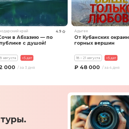
нодарский край
Адыгея
4.9
Сочи в Абхазию — по
От Кубанских окраин
публике с душой!
горных вершин
18 августа
+5 дат
18 – 21 августа
+5 дат
2 000
₽ 48 000
/ за 3 дня
/ за 4 дня
туры.