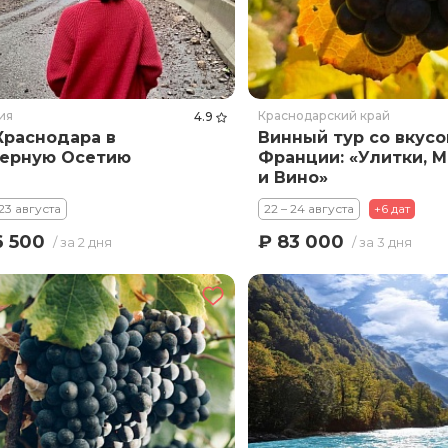
ия
Краснодарский край
4.9
Краснодара в
Винный тур со вкус
ерную Осетию
Франции: «Улитки, 
и Вино»
 23 августа
22 – 24 августа
+6 дат
6 500
₽ 83 000
/ за 2 дня
/ за 3 дня