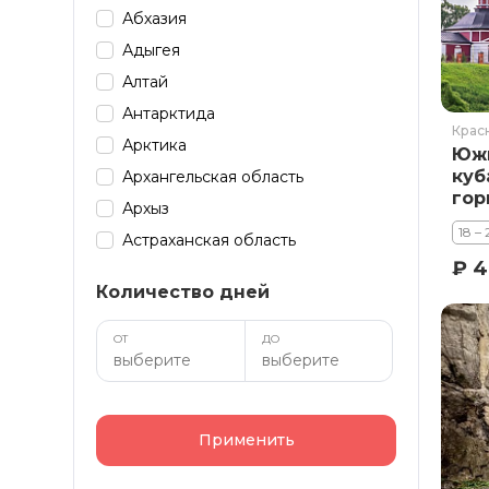
Абхазия
Адыгея
Алтай
Антарктида
Крас
Арктика
Южн
куб
Архангельская область
гор
Архыз
18 – 
Астраханская область
₽ 4
Байкал
Количество дней
Башкирия
Бурятия
ОТ
ДО
Дагестан
Домбай
Забайкалье
Применить
Зарубеж