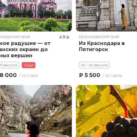
нодарский край
Краснодарский край
4.9
ое радушие — от
Из Краснодара в
анских окраин до
Пятигорск
ных вершин
21 августа
+5 дат
23 – 23 августа
8 000
₽ 5 500
/ за 4 дня
/ за 1 день