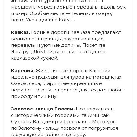
Алтай.
Мототуры по Алтаю включают
Туры в Краснодарский край из Санкт-Петербурга
маршруты через горные перевалы, вдоль рек
и озёр. Особые места — Телецкое озеро,
Туры по России из Уфы
плато Укок, долина Катунь.
Туры по России из Новосибирска
Кавказ.
Горные дороги Кавказа предлагают
великолепные виды, захватывающие
Туры по России из Калининграда
перевалы и уютные долины. Посетите
Эльбрус, Домбай, Архыз и насладитесь
Туры по России из Архангельска
кавказской кухней.
Туры по России из Хабаровска
Карелия.
Живописные дороги Карелии
идеально подходят для туров на мотоциклах.
Туры по России из Владивостока
Озёра, леса, старинные деревянные
Туры по России из Новокузнецка
церкви — это путешествие для тех, кто любит
природу и тишину.
Туры на багги по России
Туры на багги на Байкал
Золотое кольцо России.
Познакомьтесь
Туры на багги в Дагестан
Туры на багги на Алтай
с историческими городами, такими как
Суздаль, Владимир и Ярославль. Мототуры
Туры в Краснодар из Самары
Туры на багги на Байкал
по Золотому кольцу позволяют погрузиться
в русскую историю и культуру.