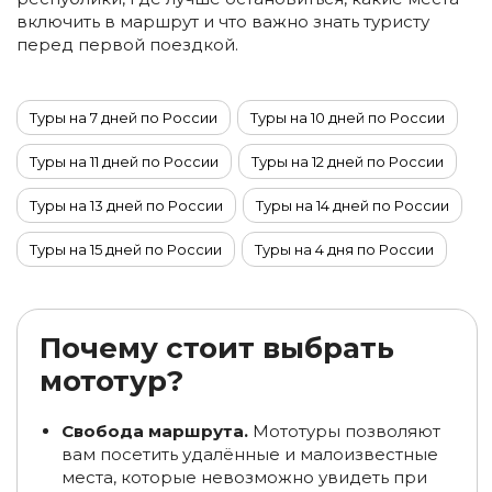
включить в маршрут и что важно знать туристу
перед первой поездкой.
Туры на 7 дней по России
Туры на 10 дней по России
Туры на 11 дней по России
Туры на 12 дней по России
Туры на 13 дней по России
Туры на 14 дней по России
Туры на 15 дней по России
Туры на 4 дня по России
Туры на 6 дней по России
Туры на 5 дней по России
Туры на 9 дней по России
Туры на 8 дней по России
Почему стоит выбрать
мототур?
Туры в ноябре по России
Туры в октябре по России
Туры из Казани
Туры в декабре по России
Свобода маршрута.
Мототуры позволяют
вам посетить удалённые и малоизвестные
Туры по России из Москвы
места, которые невозможно увидеть при