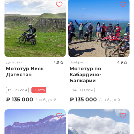
Дагестан
4.9
Эльбрус
4.9
Мототур Весь
Мототур по
Дагестан
Кабардино-
Балкарии
18 – 23 сен
+1 дата
04 – 09 сен
₽ 135 000
₽ 135 000
/ за 6 дней
/ за 6 дней