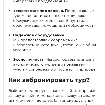
интересам и предпочтениям.
Конные туры в Архызе
Техническая поддержка.
Перед каждым
Туры в Архыз, в которые можно с собакой
туром проводится полное техническое
обслуживание мотоциклов. В пути гиды
Групповые туры и экскурсии в Архыз
обеспечивают помощь при необходимости.
Туры на квадроциклах и мотоциклах в Дагестане
Надёжное оборудование.
Мы предоставляем современные
Туры в Дагестан зимой
Туры в Дагестан в марте
и безопасные мотоциклы, готовые к любым
условиям.
Туры в Дагестан в августе
Экологичность.
Мы соблюдаем принципы
Туры в Дагестан из Новосибирска
экологического туризма и призываем
участников бережно относиться к природе.
Туры в Дагестан из Краснодара
Как забронировать тур?
Туры в Дагестан из Красноярска
Туры в Дагестан из Пензы
Выберите маршрут на нашем сайте, отправьте
заявку онлайн, и менеджеры свяжутся с вами
Туры в Дагестан из Барнаула
для уточнения деталей. Для индивидуальных