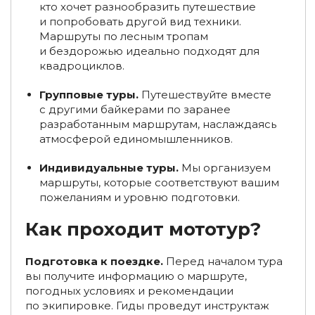
кто хочет разнообразить путешествие
и попробовать другой вид техники.
Туры во Владимир из Ижевска
Маршруты по лесным тропам
и бездорожью идеально подходят для
Туры на мотоциклах в Иванове, эндуро-туры в
квадроциклов.
Ивановской области
Групповые туры.
Путешествуйте вместе
Групповые экскурсии в Иваново и область
с другими байкерами по заранее
Туры выходного дня в Иваново и область (1-2 дня)
разработанным маршрутам, наслаждаясь
атмосферой единомышленников.
Туры в Териберку
Индивидуальные туры.
Мы организуем
Туры на квадроциклах в Костромской области
маршруты, которые соответствуют вашим
пожеланиям и уровню подготовки.
Активные туры по Башкирии
Как проходит мототур?
Туры на квадроциклах в Башкирии
Подготовка к поездке.
Перед началом тура
Туры в Калининград из Ижевска
вы получите информацию о маршруте,
погодных условиях и рекомендации
Туры на квадроциклах, эндуро-туры в Калининграде и
по экипировке. Гиды проведут инструктаж
области