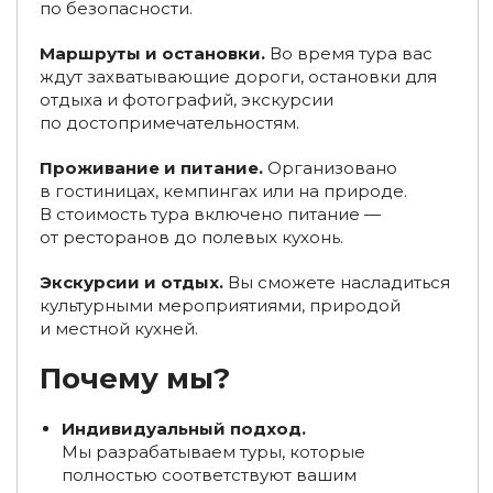
по безопасности.
Туры на снегоходах на Кавказе
Маршруты и остановки.
Во время тура вас
Туры на квадроциклах и мотоциклах по Кавказу
ждут захватывающие дороги, остановки для
отдыха и фотографий, экскурсии
Туры на багги на Кавказ
по достопримечательностям.
Эндуро-туры в Северную Осетию
Проживание и питание.
Организовано
в гостиницах, кемпингах или на природе.
Туры на квадроциклах и мотоциклах в Кабардино-
В стоимость тура включено питание —
Балкарии
от ресторанов до полевых кухонь.
Снегоходные туры на Эльбрус и в Приэльбрусье
Экскурсии и отдых.
Вы сможете насладиться
культурными мероприятиями, природой
Туры на квадроциклах в Карачаево-Черкесии
и местной кухней.
Туры на снегоходах в Домбае
Почему мы?
Туры на квадроциклах и эндуро-туры в Домбае
Индивидуальный подход.
Туры на квадроциклах, мотоциклах и эндуро-туры в
Мы разрабатываем туры, которые
Архызе
полностью соответствуют вашим