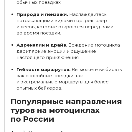
обычных поездках.
Туры по России из Санкт-Петербурга
Природа и пейзажи.
Наслаждайтесь
Туры на Байкал из Ижевска
Туры из Иркутска
потрясающими видами гор, рек, озёр
и лесов, которые откроются перед вами
Туры в Мурманске на квадроциклах
во время поездки.
Туры на снегоходах в Мурманской области, на Кольском
Адреналин и драйв.
Вождение мотоцикла
полуострове
дарит яркие эмоции и ощущение
настоящего приключения.
Туры на снегоходах в Хибинах
Гибкость маршрутов.
Вы можете выбирать
Туры на снегоходах в Териберку
как спокойные поездки, так
и экстремальные маршруты для более
Туры на Ольхон из Иркутска
опытных байкеров.
Туры на квадроциклах, эндуро-туры в Краснодарском
Популярные направления
крае
туров на мотоциклах
Туры в Краснодарский край в апреле
по России
Туры в Краснодарский край в июне