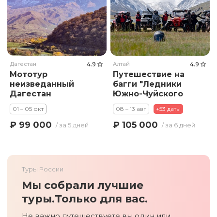
Дагестан
4.9
Алтай
4.9
Мототур
Путешествие на
неизведанный
багги "Ледники
Дагестан
Южно-Чуйского
хребта"
01 – 05 окт
08 – 13 авг
+53 даты
₽ 99 000
₽ 105 000
/ за 5 дней
/ за 6 дней
Туры России
Мы собрали лучшие
туры.
Только для вас.
Не важно путешествуете вы один или