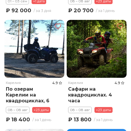
01 – 03 сен
+1 дата
08 – 08 авг
+23 даты
₽ 92 000
₽ 20 700
/ за 3 дня
/ за 1 день
Карелия
4.9
Карелия
4.9
По озерам
Сафари на
Карелии на
квадроциклах. 4
квадроциклах, 6
часа
часов
08 – 08 авг
+23 даты
08 – 08 авг
+23 даты
₽ 18 400
₽ 13 800
/ за 1 день
/ за 1 день