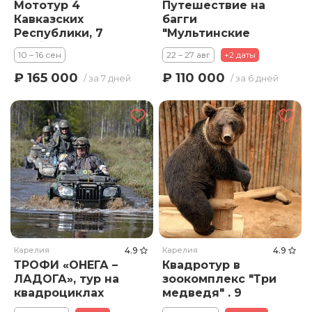
Мототур 4
Путешествие на
Кавказских
багги
Республики, 7
"Мультинские
дней,
озера"
10 – 16 сен
22 – 27 авг
+2 даты
внедорожный
маршрут от
₽ 165 000
₽ 110 000
/ за 7 дней
/ за 6 дней
Эльбруса до
Чечни
Карелия
4.9
Карелия
4.9
ТРОФИ «ОНЕГА –
Квадротур в
ЛАДОГА», тур на
зоокомплекс "Три
квадроциклах
медведя" . 9
часов.