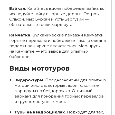
Туры на снегоходах по Алтаю
Байкал.
Катайтесь вдоль побережья Байкала,
Туры на Алтай на 5-7 дней
Туры по России на 1-5 дней
исследуйте тайгу и горные дороги. Остров
Ольхон, мыс Бурхан и Усть-Баргузин —
Активные туры по России
Багги туры по России
обязательные точки маршрута.
Туры на квадроциклах
Туры на снегоходах
Камчатка.
Вулканические пейзажи Камчатки,
горные перевалы и побережье Тихого океана
Туры на снегоходах в Карелии
подарят вам яркие впечатления. Маршруты
на Камчатке — это вызов для опытных
Туры на мото- и квадроциклах в Карелии
байкеров.
Активные туры в Карелию
Виды мототуров
Туры в Карелию из Владимира
Эндуро-туры.
Предназначены для опытных
Туры на квадроциклах во Владимирской области
мотоциклистов, которые любят сложные
маршруты по бездорожью. Отличный
Туры во Владимир в марте
вариант для покорения горных перевалов
и труднодоступных мест.
Туры во Владимир и область в августе
Туры на квадроциклах.
Подходят для тех,
Туры во Владимир и область в декабре