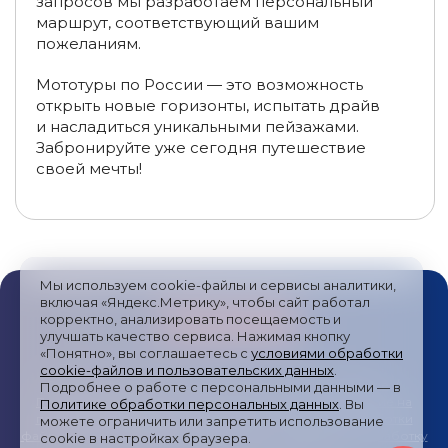
запросов мы разработаем персональный
Туры в Дагестан из Ставрополя
маршрут, соответствующий вашим
пожеланиям.
Туры на Бархан Сарыкум
Туры на Шалбуздаг
Мототуры по России — это возможность
Эндуро-туры в Чечне
Туры в Чечню в марте
открыть новые горизонты, испытать драйв
и насладиться уникальными пейзажами.
Туры в Чечню из Москвы
Забронируйте уже сегодня путешествие
своей мечты!
Туры на мотоциклах в Адыгее
Экскурсионные туры в Адыгею из Волгограда
Туры в Адыгею из Нижнего Новгорода
Мы используем cookie-файлы и сервисы аналитики,
Экскурсионные туры в Адыгею из Саратова
включая «Яндекс.Метрику», чтобы сайт работал
корректно, анализировать посещаемость и
Туры в Адыгею из Ярославля
улучшать качество сервиса. Нажимая кнопку
«Понятно», вы соглашаетесь с
условиями обработки
cookie-файлов и пользовательских данных
.
Туры в Адыгею из Перми
Публичная оферта
/
Пользовательское соглашение
/
Подробнее о работе с персональными данными — в
Политика обработки персональных данных
/
Согласие на
Политике обработки персональных данных
. Вы
Туры в Адыгею из Екатеринбурга
получение рекламных сообщений
/
Политика обработки
можете ограничить или запретить использование
файлов cookies и метрических систем
/
Согласие на обработку
cookie в настройках браузера.