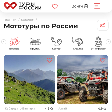
Войти
Главная
/
Каталог
/
Мототуры по России
ия
Водные
Круизы
Комбо
Рыбалка
Этнография
Кабардино-Балкария
4.9
Алтай
4.9