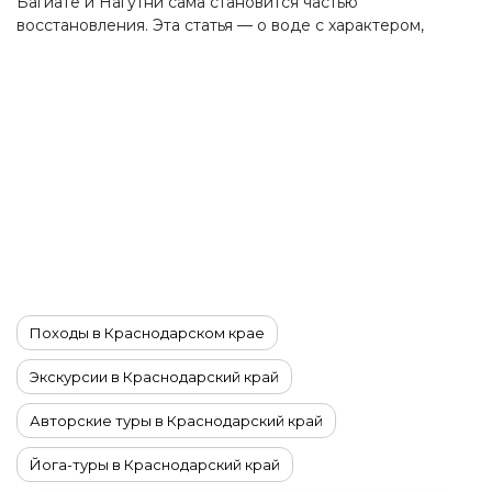
Багиате и Нагутни сама становится частью
восстановления. Эта статья — о воде с характером,
горном воздухе и редком формате путешествия, где
главное не спешить, а постепенно приходить в себя.
Походы в Краснодарском крае
Экскурсии в Краснодарский край
Авторские туры в Краснодарский край
Йога-туры в Краснодарский край