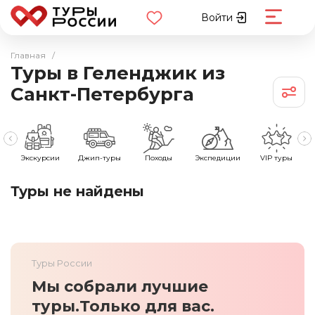
Войти
Главная
/
Туры в Геленджик из
Санкт-Петербурга
е
Экскурсии
Джип-туры
Походы
Экспедиции
VIP туры
Туры не найдены
Туры России
Мы собрали лучшие
туры.
Только для вас.