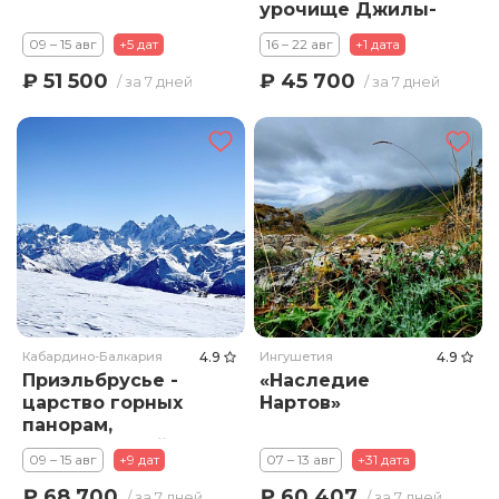
урочище Джилы-
Су
09 – 15 авг
+5 дат
16 – 22 авг
+1 дата
₽ 51 500
₽ 45 700
/ за 7 дней
/ за 7 дней
Кабардино-Балкария
4.9
Ингушетия
4.9
Приэльбрусье -
«Наследие
царство горных
Нартов»
панорам,
эксклюзивный тур
09 – 15 авг
+9 дат
07 – 13 авг
+31 дата
₽ 68 700
₽ 60 407
/ за 7 дней
/ за 7 дней