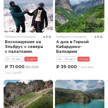
Кабардино-Балкария
4.9
Кабардино-Балкария
4.9
Восхождение на
4 дня в Горной
Эльбрус с севера
Кабардино-
с палатками.
Балкарии
Тариф Стандарт
13 – 23 авг
+2 даты
06 – 09 авг
+14 дат
₽ 71 000
₽ 39 000
80 000
/ за 4 дня
/ за 11 дней