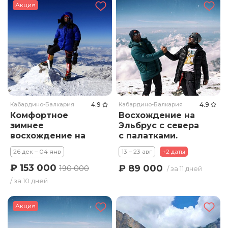
Акция
Кабардино-Балкария
4.9
Кабардино-Балкария
4.9
Комфортное
Восхождение на
зимнее
Эльбрус с севера
восхождение на
с палатками.
Эльбрус с юга .
Тариф Премиум
26 дек – 04 янв
13 – 23 авг
+2 даты
Тариф Стандарт
₽ 153 000
₽ 89 000
190 000
/ за 11 дней
/ за 10 дней
Акция