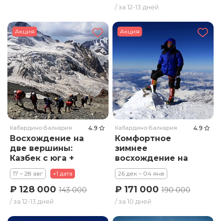
/ за 12-13 дней
Акция
Акция
Кабардино-Балкария
4.9
Кабардино-Балкария
4.9
Восхождение на
Комфортное
две вершины:
зимнее
Казбек с юга +
восхождение на
Эльбрус. Тариф
Эльбрус с юга .
17 – 28 авг
+1 дата
26 дек – 04 янв
Премиум
Тариф Премиум
₽ 128 000
₽ 171 000
143 000
190 000
/ за 12-13 дней
/ за 10 дней