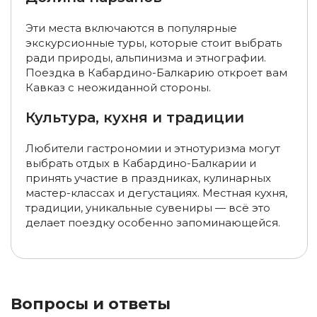
Туры выходного дня в Кабардино-Балкарию (на 1-2 дня)
Эти места включаются в популярные
экскурсионные туры, которые стоит выбрать
Туры в Кабардино-Балкарию на 3 дня
ради природы, альпинизма и этнографии.
Поездка в Кабардино-Балкарию откроет вам
Туры в Кабардино-Балкарию в феврале
Кавказ с неожиданной стороны.
Туры в Кабардино-Балкарию в марте
Культура, кухня и традиции
Туры в Кабардино-Балкарию в апреле
Любители гастрономии и этнотуризма могут
Туры в Кабардино-Балкарию в мае
выбрать отдых в Кабардино-Балкарии и
принять участие в праздниках, кулинарных
Туры в Кабардино-Балкарию в июне
мастер-классах и дегустациях. Местная кухня,
традиции, уникальные сувениры — всё это
Туры в Кабардино-Балкарию на майские праздники
делает поездку особенно запоминающейся.
Туры в Кабардино-Балкарию в июле
Туры в Кабардино-Балкарию в августе
Вопросы и ответы
Туры в Кабардино-Балкарию в сентябре