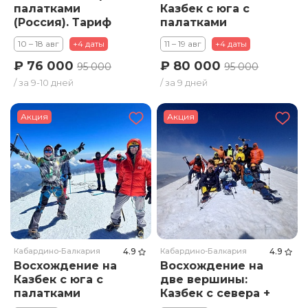
палатками
Казбек с юга с
(Россия). Тариф
палатками
Стандарт
(Грузия). Тариф
10 – 18 авг
+4 даты
11 – 19 авг
+4 даты
Стандарт
₽ 76 000
₽ 80 000
95 000
95 000
/ за 9-10 дней
/ за 9 дней
Акция
Акция
Кабардино-Балкария
4.9
Кабардино-Балкария
4.9
Восхождение на
Восхождение на
Казбек с юга с
две вершины:
палатками
Казбек с севера +
(Грузия). Тариф
Эльбрус. Тариф