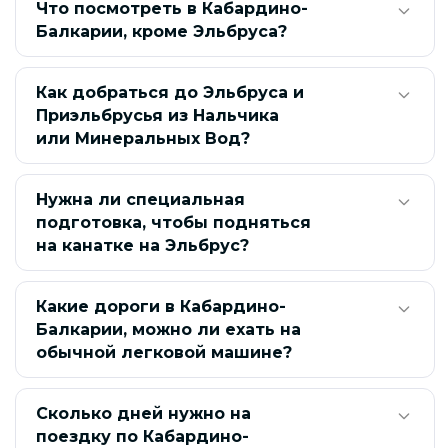
Что посмотреть в Кабардино-
Балкарии, кроме Эльбруса?
Экскурсионные туры в Кабардино-Балкарию из
Астрахани
Как добраться до Эльбруса и
Экскурсионные туры в Кабардино-Балкарию из
Волгограда
Приэльбрусья из Нальчика
или Минеральных Вод?
Экскурсии на Голубые озера Верхней Балкарии
Экскурсии в Баксанскую нейтринную обсерваторию
Нужна ли специальная
подготовка, чтобы подняться
Конные туры в Кабардино-Балкарии
на канатке на Эльбрус?
Оздоровительные туры в Кабардино-Балкарию
Какие дороги в Кабардино-
Туры в Кабардино-Балкарию на 1–4 дня
Кабардино
Балкарии, можно ли ехать на
обычной легковой машине?
Сколько дней нужно на
поездку по Кабардино-