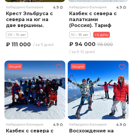
Кабардино-Балкария
4.9
Кабардино-Балкария
4.9
Крест Эльбруса с
Казбек с севера с
севера на юг на
палатками
две вершины.
(Россия). Тариф
Тариф стандарт
Премиум
09 – 19 авг
10 – 18 авг
+4 даты
₽ 94 000
₽ 111 000
115 000
/ за 11 дней
/ за 9-10 дней
Акция
Акция
Кабардино-Балкария
4.9
Кабардино-Балкария
4.9
Казбек с севера с
Восхождение на