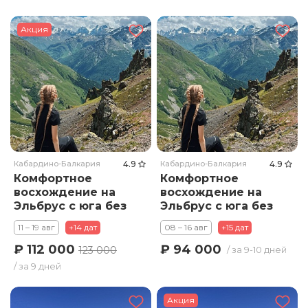
Акция
Кабардино-Балкария
4.9
Кабардино-Балкария
4.9
Комфортное
Комфортное
восхождение на
восхождение на
Эльбрус с юга без
Эльбрус с юга без
тяжелых
тяжелых
11 – 19 авг
+14 дат
08 – 16 авг
+15 дат
рюкзаков. Тариф
рюкзаков. Тариф
Премиум
Стандарт
₽ 112 000
₽ 94 000
123 000
/ за 9-10 дней
/ за 9 дней
Акция