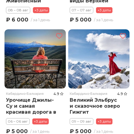
Живописный
виды Верхней
Актопарк и полет
Балкарии
08 – 08 авг
+3 даты
07 – 07 авг
+3 даты
на Параплане
₽ 6 000
₽ 5 000
/ за 1 день
/ за 1 день
Кабардино-Балкария
4.9
Кабардино-Балкария
4.9
Урочище Джилы-
Великий Эльбрус
Су и самая
и сказочное озеро
красивая дорога в
Гижгит
России
06 – 06 авг
+3 даты
09 – 09 авг
+3 даты
₽ 5 000
₽ 5 000
/ за 1 день
/ за 1 день