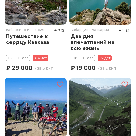
Кабардино-Балкария
4.9
Кабардино-Балкария
4.9
Путешествие к
Два дня
сердцу Кавказа
впечатлений на
всю жизнь
07 – 09 авг
+14 дат
08 – 09 авг
+7 дат
₽ 29 000
₽ 19 000
/ за 3 дня
/ за 2 дня