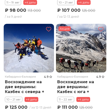
11 – 19 авг
+4 даты
10 – 21 авг
+4 даты
Премиум
Стандарт
₽ 98 000
₽ 107 000
113 000
125 000
/ за 9 дней
/ за 12-13 дней
Акция
Кабардино-Балкария
4.9
Кабардино-Балкария
4.9
Восхождение на
Восхождение на
две вершины:
две вершины:
Казбек с севера +
Казбек с юга +
Эльбрус. Тариф
Эльбрус. Тариф
10 – 21 авг
+4 даты
11 – 22 авг
+4 даты
Премиум
Стандарт
₽ 111 000
₽ 125 000
125 000
/ за 12-13 дней