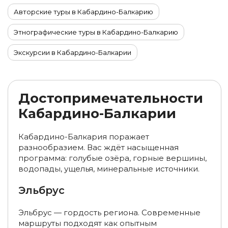
Авторские туры в Кабардино-Балкарию
Этнографические туры в Кабардино-Балкарию
Экскурсии в Кабардино-Балкарии
Фототуры в Кабардино-Балкарии
Туры на машине в Кабардино-Балкарии
Достопримечательности
Кабардино-Балкарии
Корпоративные туры в Кабардино Балкарию
Туры с восхождением в Кабардино-Балкарии
Кабардино-Балкария поражает
разнообразием. Вас ждёт насыщенная
Комбинированные туры в Кабардино-Балкарию
программа: голубые озёра, горные вершины,
водопады, ущелья, минеральные источники.
Новогодние туры в Кабардино-Балкарию
Эльбрус
Походы в Кабардино-Балкарии
Эльбрус — гордость региона. Современные
Горнолыжные туры в Кабардино-Балкарии
маршруты подходят как опытным