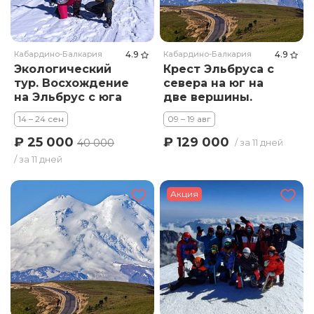
Кабардино-Балкария
4.9
Кабардино-Балкария
4.9
Экологический
Крест Эльбруса с
тур. Восхождение
севера на юг на
на Эльбрус с юга
две вершины.
Тариф Премиум
14 – 24 сен
09 – 19 авг
₽ 25 000
₽ 129 000
40 000
/ за 11 дней
/ за 11 дней
Акция