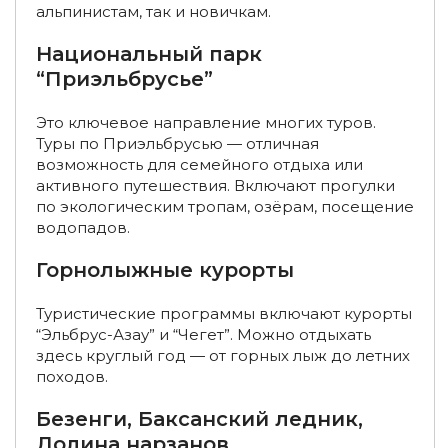
альпинистам, так и новичкам.
Экскурсии в Кабардино-Балкарию на 5–10 дней
Национальный парк
Туры на квадроциклах и мотоциклах в Кабардино-
“Приэльбрусье”
Балкарии
Йога-туры в Кабардино-Балкарии
Это ключевое направление многих туров.
Туры по Приэльбрусью — отличная
Сплавы по рекам в Кабардино-Балкарии
возможность для семейного отдыха или
активного путешествия. Включают прогулки
Гастротуры в Кабардино-Балкарии
по экологическим тропам, озёрам, посещение
водопадов.
Охотничьи туры в Кабардино-Балкарию
Горнолыжные курорты
Туры по термальным источникам в Кабардино-Балкарии
Туристические программы включают курорты
Активные туры в Кабардино-Балкарию
“Эльбрус-Азау” и “Чегет”. Можно отдыхать
здесь круглый год — от горных лыж до летних
Семейные туры с детьми в Кабардино-Балкарию
походов.
Индивидуальные туры в Кабардино-Балкарии
Безенги, Баксанский ледник,
Туры на двоих в Кабардино-Балкарию
Долина нарзанов