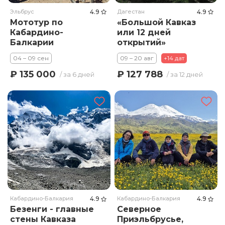
Эльбрус
4.9
Дагестан
4.9
Мототур по
«Большой Кавказ
Кабардино-
или 12 дней
Балкарии
открытий»
04 – 09 сен
09 – 20 авг
+14 дат
₽ 135 000
₽ 127 788
/ за 6 дней
/ за 12 дней
Кабардино-Балкария
4.9
Кабардино-Балкария
4.9
Безенги - главные
Северное
стены Кавказа
Приэльбрусье,