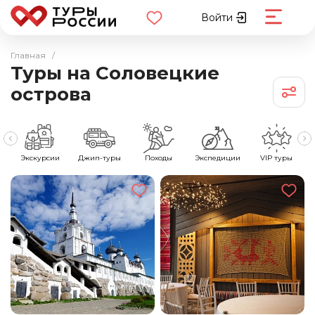
Войти
Главная
/
Туры на Соловецкие
острова
е
Экскурсии
Джип-туры
Походы
Экспедиции
VIP туры