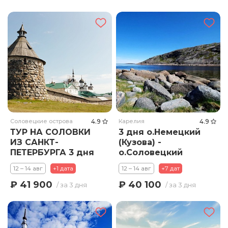
Соловецкие острова
4.9
Карелия
4.9
ТУР НА СОЛОВКИ
3 дня о.Немецкий
ИЗ САНКТ-
(Кузова) -
ПЕТЕРБУРГА 3 дня
о.Соловецкий
12 – 14 авг
+1 дата
12 – 14 авг
+7 дат
₽ 41 900
₽ 40 100
/ за 3 дня
/ за 3 дня