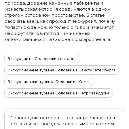
природа, древние каменные лабиринты и
монастырская история соединяются в одном
строгом островном пространстве. В статье
рассказываем, как проходит экскурсия, почему
попасть сюда можно только с гидом и чем этот
маршрут становится одним из самых
запоминающихся на Соловецком архипелаге.
Экскурсии на Соловецкие острова
Экскурсионные туры на Соловки из Санкт-Петербурга
Экскурсионные туры на Соловки из Кеми
Экскурсионные туры на Соловки из Петрозаводска
Экскурсионные туры на Соловки из Архангельска
Экскурсионные туры на Соловки из Москвы
Соловецкие острова — это направление для
тех, кто ищет поездку с сильным характером
Походы на Соловецких островах