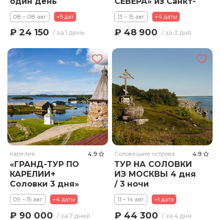
один день
СЕВЕРА» из Санкт-
Петербурга
08 – 08 авг
+5 дат
13 – 15 авг
+4 даты
₽ 24 150
₽ 48 900
/ за 1 день
/ за 3 дня
Карелия
4.9
Соловецкие острова
4.9
«ГРАНД-ТУР ПО
ТУР НА СОЛОВКИ
КАРЕЛИИ+
ИЗ МОСКВЫ 4 дня
Соловки 3 дня»
/ 3 ночи
09 – 15 авг
+4 даты
11 – 14 авг
+1 дата
₽ 90 000
₽ 44 300
/ за 7 дней
/ за 4 дня