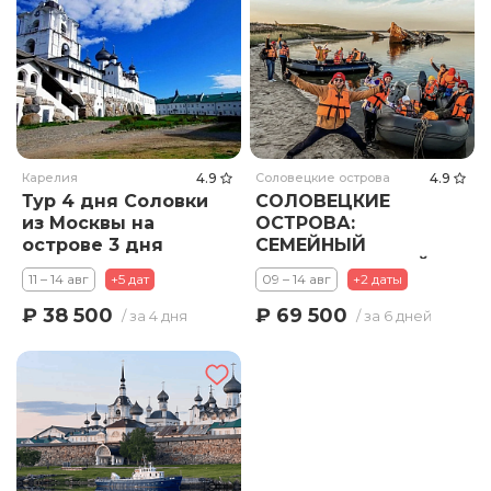
Карелия
4.9
Соловецкие острова
4.9
Тур 4 дня Соловки
СОЛОВЕЦКИЕ
из Москвы на
ОСТРОВА:
острове 3 дня
СЕМЕЙНЫЙ
БИОЛОГИЧЕСКИЙ
11 – 14 авг
+5 дат
09 – 14 авг
+2 даты
ЛАГЕРЬ
₽ 38 500
₽ 69 500
/ за 4 дня
/ за 6 дней