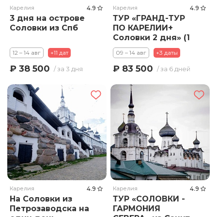
Карелия
4.9
Карелия
4.9
3 дня на острове
ТУР «ГРАНД-ТУР
Соловки из Спб
ПО КАРЕЛИИ+
Соловки 2 дня» (1
ночь на Соловках)
12 – 14 авг
+11 дат
09 – 14 авг
+3 даты
₽ 38 500
₽ 83 500
/ за 3 дня
/ за 6 дней
Карелия
4.9
Карелия
4.9
На Соловки из
ТУР «СОЛОВКИ -
Петрозаводска на
ГАРМОНИЯ