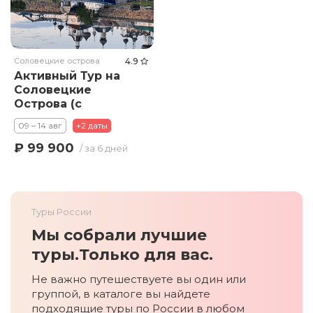
Соловецкие острова
4.9
Активный Тур на
Соловецкие
Острова (с
китами)
09 – 14 авг
+2 даты
₽ 99 900
/ за 6 дней
Туры России
Мы собрали лучшие
туры.
Только для вас.
Не важно путешествуете вы один или
группой, в каталоге вы найдете
подходящие туры по России в любом